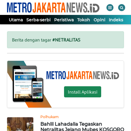
Utama
Serba-serbi
Peristiwa
Tokoh
Opini
Indeks
WAHANA
Tutup
TV
Berita dengan tagar
#NETRALITAS
UTAMA
SERBA-
SERBI
Install Aplikasi
PERISTIWA
TOKOH
Polhukam
Bahlil Lahadalia Tegaskan
OPINI
Netralitas Jelang Mubes KOSGORO