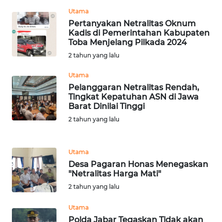
SULBAR
Utama
Pertanyakan Netralitas Oknum
WN
Kadis di Pemerintahan Kabupaten
BABEL
Toba Menjelang Pilkada 2024
2 tahun yang lalu
WN
SUMBAR
Utama
Pelanggaran Netralitas Rendah,
Tingkat Kepatuhan ASN di Jawa
WN
Barat Dinilai Tinggi
SUMSEL
2 tahun yang lalu
WN
BENGKULU
Utama
Desa Pagaran Honas Menegaskan
"Netralitas Harga Mati"
WN
LAMPUNG
2 tahun yang lalu
Utama
WN
Polda Jabar Tegaskan Tidak akan
JATENG