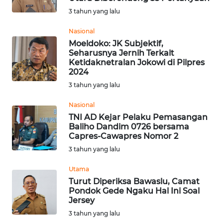
3 tahun yang lalu
WN
Nasional
KALTARA
Moeldoko: JK Subjektif,
Seharusnya Jernih Terkait
WN
Ketidaknetralan Jokowi di Pilpres
KALSEL
2024
3 tahun yang lalu
WN
Nasional
KALTIM
TNI AD Kejar Pelaku Pemasangan
Baliho Dandim 0726 bersama
WN
Capres-Cawapres Nomor 2
SULSEL
3 tahun yang lalu
Utama
WN
Turut Diperiksa Bawaslu, Camat
GORONTALO
Pondok Gede Ngaku Hal Ini Soal
Jersey
WN
3 tahun yang lalu
SULUT