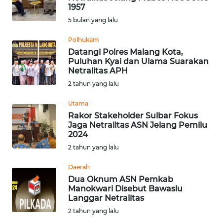
1957
Informasi
5 bulan yang lalu
INDEKS
Polhukam
BERITA
Datangi Polres Malang Kota,
Puluhan Kyai dan Ulama Suarakan
Netralitas APH
KONTAK
2 tahun yang lalu
KAMI
Utama
INFO
Rakor Stakeholder Sulbar Fokus
IKLAN
Jaga Netralitas ASN Jelang Pemilu
2024
TENTANG
2 tahun yang lalu
KAMI
Daerah
Dua Oknum ASN Pemkab
PEDOMAN
Manokwari Disebut Bawaslu
MEDIA
Langgar Netralitas
SIBER
2 tahun yang lalu