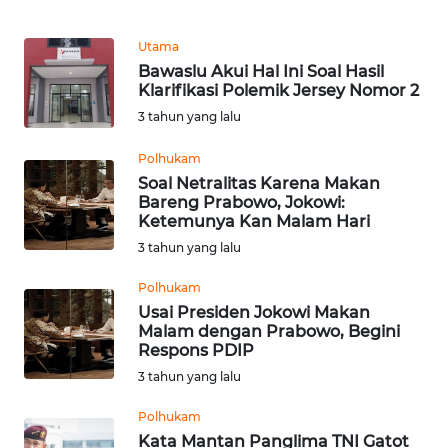
WN
Utama
MALUKU
Bawaslu Akui Hal Ini Soal Hasil
Klarifikasi Polemik Jersey Nomor 2
WN
3 tahun yang lalu
MALUT
Polhukam
Soal Netralitas Karena Makan
WN
Bareng Prabowo, Jokowi:
DAIRI
Ketemunya Kan Malam Hari
3 tahun yang lalu
WN
DANAU
Polhukam
TOBA
Usai Presiden Jokowi Makan
Malam dengan Prabowo, Begini
Respons PDIP
WN
3 tahun yang lalu
NIAS
Polhukam
WN
Kata Mantan Panglima TNI Gatot