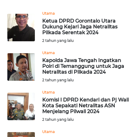
REDAKSI
Utama
Ketua DPRD Gorontalo Utara
KARIR
Dukung Kejari Jaga Netralitas
Pilkada Serentak 2024
DISCLAIMER
2 tahun yang lalu
Utama
Wahana
News
Kapolda Jawa Tengah Ingatkan
Regional
Polri di Temanggung untuk Jaga
Netralitas di Pilkada 2024
2 tahun yang lalu
WN
SUMUT
Utama
Komisi I DPRD Kendari dan Pj Wali
WN
Kota Sepakati Netralitas ASN
JAKARTA
Menjelang Pilwali 2024
2 tahun yang lalu
WN
Utama
JABAR