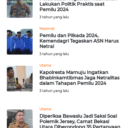
Lakukan Politik Praktis saat
Pemilu 2024
WN
3 tahun yang lalu
NUSANTARA
Nasional
Pemilu dan Pilkada 2024,
WN
Kemendagri Tegaskan ASN Harus
JOGJA
Netral
3 tahun yang lalu
WN
JATIM
Utama
Kapolresta Mamuju Ingatkan
Bhabinkamtibmas Jaga Netralitas
WN
dalam Tahapan Pemilu 2024
BALI
3 tahun yang lalu
WN
KALBAR
Utama
Diperiksa Bawaslu Jadi Saksi Soal
WN
Polemik Jersey, Camat Bekasi
KALTENG
Utara Diberondong 35 Pertanyaan