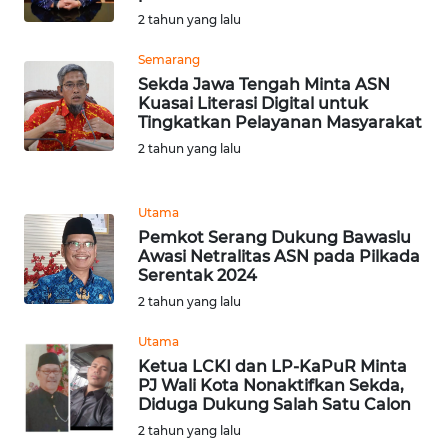
RIAU
2 tahun yang lalu
WN
Semarang
SERAMBI
Sekda Jawa Tengah Minta ASN
Kuasai Literasi Digital untuk
Tingkatkan Pelayanan Masyarakat
WN
2 tahun yang lalu
JAMBI
WN
Utama
SULTRA
Pemkot Serang Dukung Bawaslu
Awasi Netralitas ASN pada Pilkada
Serentak 2024
WN
NTB
2 tahun yang lalu
Utama
WN
Ketua LCKI dan LP-KaPuR Minta
SULTENG
PJ Wali Kota Nonaktifkan Sekda,
Diduga Dukung Salah Satu Calon
WN
2 tahun yang lalu