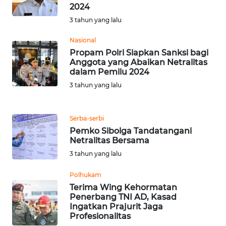
2024
WN
3 tahun yang lalu
TAPANULI
TENGAH
Nasional
Propam Polri Siapkan Sanksi bagi
WN DELI
Anggota yang Abaikan Netralitas
SERDANG
dalam Pemilu 2024
3 tahun yang lalu
WN
TEBING
TINGGI
Serba-serbi
Pemko Sibolga Tandatangani
Netralitas Bersama
WN
3 tahun yang lalu
PAKPAK
Polhukam
WN
Terima Wing Kehormatan
KARAWANG
Penerbang TNI AD, Kasad
Ingatkan Prajurit Jaga
Profesionalitas
WN