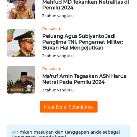
Mahfud MD Tekankan Netralitas di
Pemilu 2024
WN
SUMEDANG
3 tahun yang lalu
Polhukam
WN
Peluang Agus Subiyanto Jadi
CIANJUR
Panglima TNI, Pengamat Militer:
Bukan Hal Mengejutkan
WN
3 tahun yang lalu
KEPULAUAN
SERIBU
Polhukam
Ma'ruf Amin Tegaskan ASN Harus
Netral Pada Pemilu 2024
WN
TANGERANG
3 tahun yang lalu
WN
Muat Berita Selanjutnya
BINJAI
WN
Kirimkan masukan dan tanggapan anda sebagai
CIREBON