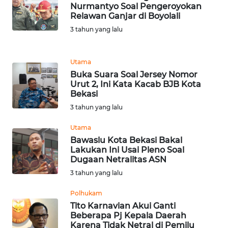
LANGKAT
Nurmantyo Soal Pengeroyokan
Relawan Ganjar di Boyolali
3 tahun yang lalu
WN
TAPANULI
SELATAN
Utama
Buka Suara Soal Jersey Nomor
WN
Urut 2, Ini Kata Kacab BJB Kota
TANJUNG
Bekasi
LESUNG
3 tahun yang lalu
WN
Utama
KARO
Bawaslu Kota Bekasi Bakal
Lakukan Ini Usai Pleno Soal
Dugaan Netralitas ASN
WN
3 tahun yang lalu
SIMALUNGUN
Polhukam
WN
Tito Karnavian Akui Ganti
LABUHANBATU
Beberapa Pj Kepala Daerah
Karena Tidak Netral di Pemilu