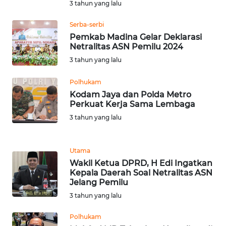
3 tahun yang lalu
BEKASI
Serba-serbi
WN
Pemkab Madina Gelar Deklarasi
BOGOR
Netralitas ASN Pemilu 2024
3 tahun yang lalu
WN
DEPOK
Polhukam
Kodam Jaya dan Polda Metro
Perkuat Kerja Sama Lembaga
WN
TAPANULI
3 tahun yang lalu
UTARA
Utama
WN
Wakil Ketua DPRD, H Edi Ingatkan
SAMOSIR
Kepala Daerah Soal Netralitas ASN
Jelang Pemilu
WN
3 tahun yang lalu
PADANG
LAWAS
Polhukam