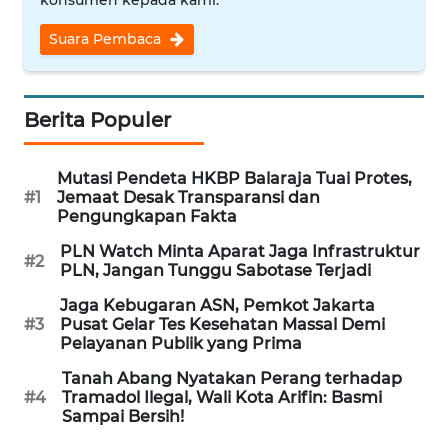
konsumen kepada kami.
Suara Pembaca
WN
INDRAMAYU
Berita Populer
WN
KUNINGAN
Mutasi Pendeta HKBP Balaraja Tuai Protes,
WN
#1
Jemaat Desak Transparansi dan
MAJALENGKA
Pengungkapan Fakta
PLN Watch Minta Aparat Jaga Infrastruktur
#2
WN
PLN, Jangan Tunggu Sabotase Terjadi
SUBANG
Jaga Kebugaran ASN, Pemkot Jakarta
#3
Pusat Gelar Tes Kesehatan Massal Demi
WN
Pelayanan Publik yang Prima
SUKABUMI
Tanah Abang Nyatakan Perang terhadap
#4
Tramadol Ilegal, Wali Kota Arifin: Basmi
WN
Sampai Bersih!
PURWAKARTA