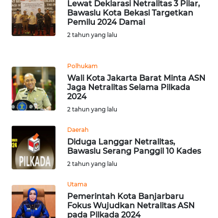
Lewat Deklarasi Netralitas 3 Pilar,
Bawaslu Kota Bekasi Targetkan
WN
Pemilu 2024 Damai
BANTEN
2 tahun yang lalu
WN
Polhukam
NTT
Wali Kota Jakarta Barat Minta ASN
Jaga Netralitas Selama Pilkada
WN
2024
KEPRI
2 tahun yang lalu
WN
Daerah
PAPUA
Diduga Langgar Netralitas,
Bawaslu Serang Panggil 10 Kades
2 tahun yang lalu
WN
PAPUA
Utama
BARAT
Pemerintah Kota Banjarbaru
Fokus Wujudkan Netralitas ASN
WN
pada Pilkada 2024