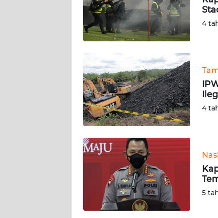
Sta
KARIR
4 ta
DISCLAIMER
Wahana
Tam
News
IPW
Regional
Ile
4 ta
WN
SUMUT
WN
Nas
JAKARTA
Kap
Tem
WN
5 ta
JABAR