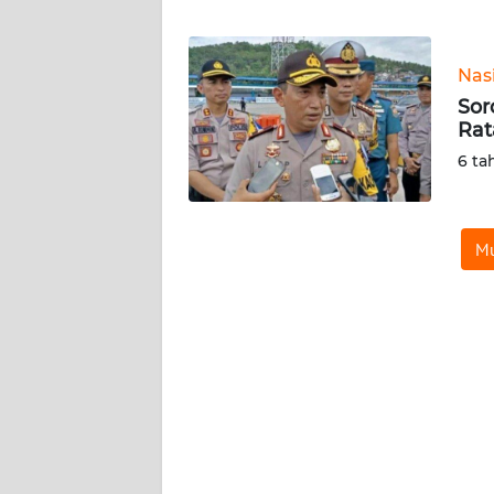
WN
BANTEN
Nas
WN
Sor
NTT
Rat
6 ta
WN
KEPRI
Mu
WN
PAPUA
WN
PAPUA
BARAT
WN
RIAU