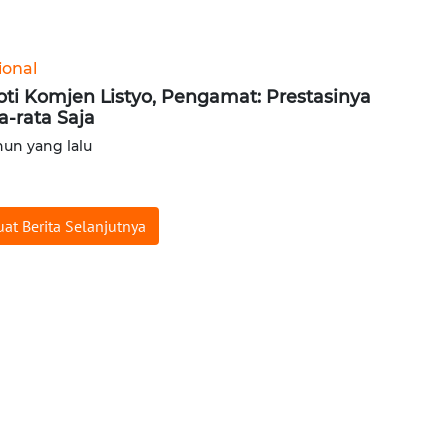
ional
oti Komjen Listyo, Pengamat: Prestasinya
a-rata Saja
hun yang lalu
at Berita Selanjutnya