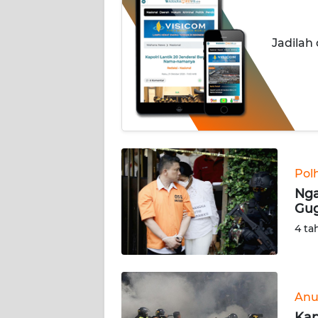
INDEKS
Jadilah
BERITA
KONTAK
KAMI
INFO
IKLAN
Pol
TENTANG
Nga
KAMI
Gug
4 ta
PEDOMAN
MEDIA
SIBER
Anu
REDAKSI
Kap