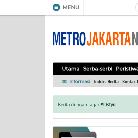
MENU
WAHANA
Tutup
TV
UTAMA
SERBA-
Utama
Serba-serbi
Peristiw
SERBI
Informasi
Indeks Berita
Kontak 
PERISTIWA
TOKOH
Berita dengan tagar
#Listyo
OPINI
Informasi