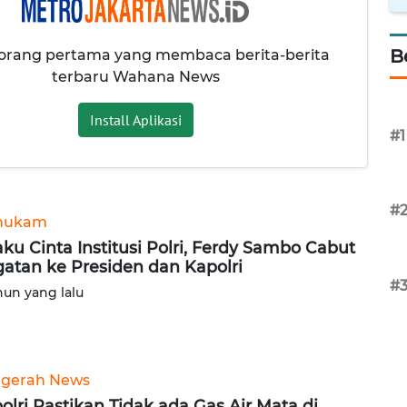
B
 orang pertama yang membaca berita-berita
terbaru Wahana News
Install Aplikasi
#1
#
hukam
ku Cinta Institusi Polri, Ferdy Sambo Cabut
atan ke Presiden dan Kapolri
#
hun yang lalu
gerah News
olri Pastikan Tidak ada Gas Air Mata di