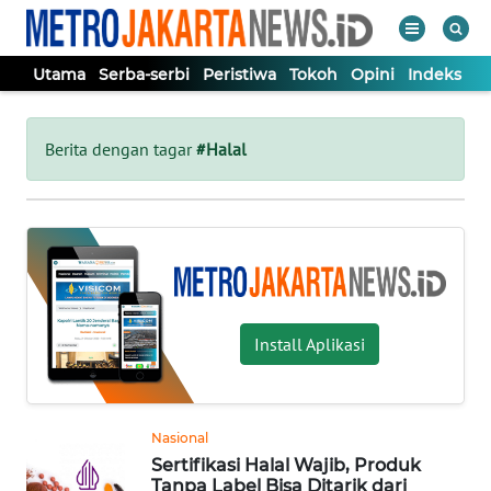
Utama
Serba-serbi
Peristiwa
Tokoh
Opini
Indeks
WAHANA
Tutup
TV
Berita dengan tagar
#Halal
UTAMA
SERBA-
SERBI
Install Aplikasi
PERISTIWA
TOKOH
Nasional
Sertifikasi Halal Wajib, Produk
OPINI
Tanpa Label Bisa Ditarik dari