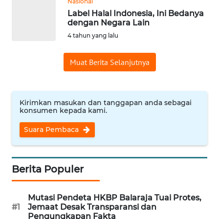
Nasional
WN
Label Halal Indonesia, Ini Bedanya
dengan Negara Lain
SUMEDANG
4 tahun yang lalu
WN
CIANJUR
Muat Berita Selanjutnya
WN
KEPULAUAN
Kirimkan masukan dan tanggapan anda sebagai
SERIBU
konsumen kepada kami.
Suara Pembaca
WN
TANGERANG
Berita Populer
WN
BINJAI
Mutasi Pendeta HKBP Balaraja Tuai Protes,
WN
#1
Jemaat Desak Transparansi dan
CIREBON
Pengungkapan Fakta