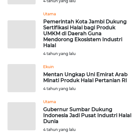
4 tahun yang lalu
Utama
WN
KALTARA
Pemerintah Kota Jambi Dukung
Sertifikasi Halal bagi Produk
UMKM di Daerah Guna
WN
Mendorong Ekosistem Industri
KALSEL
Halal
4 tahun yang lalu
WN
Ekuin
KALTIM
Mentan Ungkap Uni Emirat Arab
Minati Produk Halal Pertanian RI
WN
4 tahun yang lalu
SULSEL
Utama
WN
Gubernur Sumbar Dukung
GORONTALO
Indonesia Jadi Pusat Industri Halal
Dunia
4 tahun yang lalu
WN
SULUT