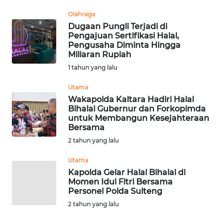
REDAKSI
Olahraga
Dugaan Pungli Terjadi di
Pengajuan Sertifikasi Halal,
KARIR
Pengusaha Diminta Hingga
Miliaran Rupiah
DISCLAIMER
1 tahun yang lalu
Wahana
Utama
News
Wakapolda Kaltara Hadiri Halal
Regional
Bihalal Gubernur dan Forkopimda
untuk Membangun Kesejahteraan
Bersama
WN
2 tahun yang lalu
SUMUT
Utama
WN
Kapolda Gelar Halal Bihalal di
JAKARTA
Momen Idul Fitri Bersama
Personel Polda Sulteng
2 tahun yang lalu
WN
JABAR