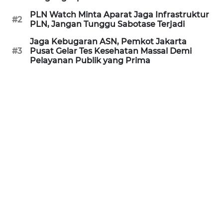
PLN Watch Minta Aparat Jaga Infrastruktur
#2
WN
PLN, Jangan Tunggu Sabotase Terjadi
INDRAMAYU
Jaga Kebugaran ASN, Pemkot Jakarta
#3
Pusat Gelar Tes Kesehatan Massal Demi
WN
Pelayanan Publik yang Prima
KUNINGAN
WN
MAJALENGKA
WN
SUBANG
WN
SUKABUMI
WN
PURWAKARTA