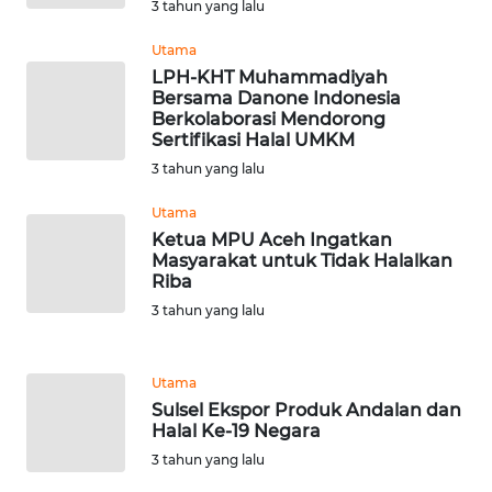
SULBAR
3 tahun yang lalu
Utama
WN
LPH-KHT Muhammadiyah
BABEL
Bersama Danone Indonesia
Berkolaborasi Mendorong
Sertifikasi Halal UMKM
WN
SUMBAR
3 tahun yang lalu
Utama
WN
Ketua MPU Aceh Ingatkan
SUMSEL
Masyarakat untuk Tidak Halalkan
Riba
WN
3 tahun yang lalu
BENGKULU
Utama
WN
LAMPUNG
Sulsel Ekspor Produk Andalan dan
Halal Ke-19 Negara
3 tahun yang lalu
WN
JATENG