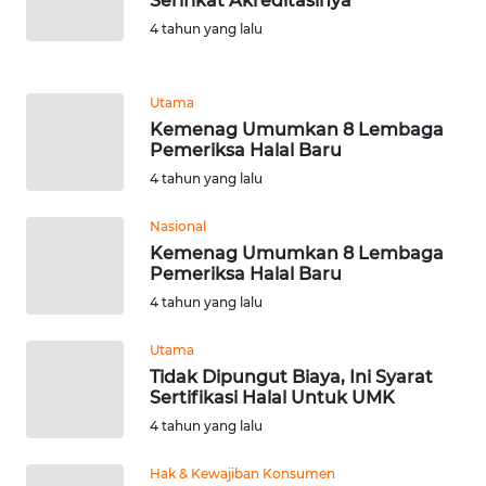
Serifikat Akreditasinya
LANGKAT
4 tahun yang lalu
WN
TAPANULI
Utama
SELATAN
Kemenag Umumkan 8 Lembaga
Pemeriksa Halal Baru
WN
4 tahun yang lalu
TANJUNG
LESUNG
Nasional
Kemenag Umumkan 8 Lembaga
WN
Pemeriksa Halal Baru
KARO
4 tahun yang lalu
Utama
WN
SIMALUNGUN
Tidak Dipungut Biaya, Ini Syarat
Sertifikasi Halal Untuk UMK
4 tahun yang lalu
WN
LABUHANBATU
Hak & Kewajiban Konsumen