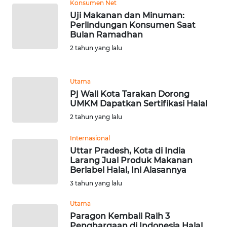
Konsumen Net
Uji Makanan dan Minuman:
WN
Perlindungan Konsumen Saat
BANTEN
Bulan Ramadhan
2 tahun yang lalu
WN
NTT
Utama
Pj Wali Kota Tarakan Dorong
WN
UMKM Dapatkan Sertifikasi Halal
KEPRI
2 tahun yang lalu
WN
Internasional
PAPUA
Uttar Pradesh, Kota di India
Larang Jual Produk Makanan
Berlabel Halal, Ini Alasannya
WN
PAPUA
3 tahun yang lalu
BARAT
Utama
Paragon Kembali Raih 3
WN
Penghargaan di Indonesia Halal