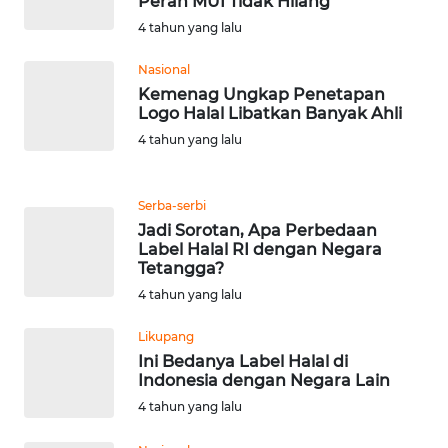
Peran MUI Tidak Hilang
BEKASI
4 tahun yang lalu
WN
Nasional
BOGOR
Kemenag Ungkap Penetapan
Logo Halal Libatkan Banyak Ahli
WN
4 tahun yang lalu
DEPOK
Serba-serbi
WN
Jadi Sorotan, Apa Perbedaan
TAPANULI
Label Halal RI dengan Negara
UTARA
Tetangga?
4 tahun yang lalu
WN
SAMOSIR
Likupang
Ini Bedanya Label Halal di
WN
Indonesia dengan Negara Lain
PADANG
4 tahun yang lalu
LAWAS