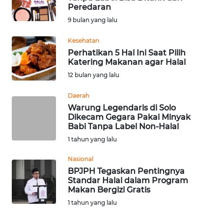
Peredaran
Informasi
9 bulan yang lalu
INDEKS
Kesehatan
BERITA
Perhatikan 5 Hal Ini Saat Pilih
Katering Makanan agar Halal
KONTAK
12 bulan yang lalu
KAMI
Daerah
Warung Legendaris di Solo
INFO
Dikecam Gegara Pakai Minyak
IKLAN
Babi Tanpa Label Non-Halal
1 tahun yang lalu
TENTANG
KAMI
Nasional
BPJPH Tegaskan Pentingnya
Standar Halal dalam Program
PEDOMAN
Makan Bergizi Gratis
MEDIA
1 tahun yang lalu
SIBER