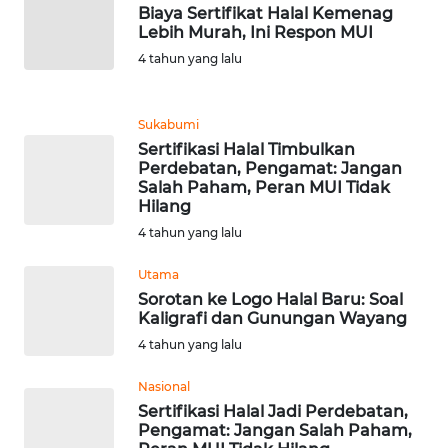
Biaya Sertifikat Halal Kemenag
WN
Lebih Murah, Ini Respon MUI
TAPANULI
4 tahun yang lalu
TENGAH
WN DELI
Sukabumi
SERDANG
Sertifikasi Halal Timbulkan
Perdebatan, Pengamat: Jangan
Salah Paham, Peran MUI Tidak
WN
Hilang
TEBING
4 tahun yang lalu
TINGGI
Utama
WN
Sorotan ke Logo Halal Baru: Soal
PAKPAK
Kaligrafi dan Gunungan Wayang
4 tahun yang lalu
WN
KARAWANG
Nasional
Sertifikasi Halal Jadi Perdebatan,
Pengamat: Jangan Salah Paham,
WN