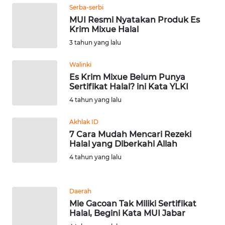
Serba-serbi
MUI Resmi Nyatakan Produk Es
WN
Krim Mixue Halal
NUSANTARA
3 tahun yang lalu
WN
Walinki
JOGJA
Es Krim Mixue Belum Punya
Sertifikat Halal? ini Kata YLKI
WN
4 tahun yang lalu
JATIM
Akhlak ID
7 Cara Mudah Mencari Rezeki
WN
Halal yang Diberkahi Allah
BALI
4 tahun yang lalu
WN
KALBAR
Daerah
Mie Gacoan Tak Miliki Sertifikat
WN
Halal, Begini Kata MUI Jabar
KALTENG