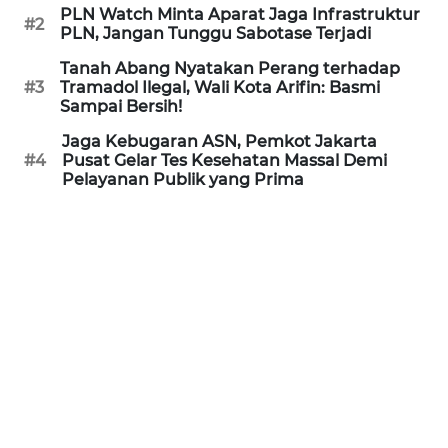
PLN Watch Minta Aparat Jaga Infrastruktur
REDAKSI
#2
PLN, Jangan Tunggu Sabotase Terjadi
Tanah Abang Nyatakan Perang terhadap
KARIR
#3
Tramadol Ilegal, Wali Kota Arifin: Basmi
Sampai Bersih!
DISCLAIMER
Jaga Kebugaran ASN, Pemkot Jakarta
#4
Pusat Gelar Tes Kesehatan Massal Demi
Wahana
Pelayanan Publik yang Prima
News
Regional
WN
SUMUT
WN
JAKARTA
WN
JABAR