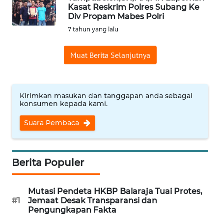
Kasat Reskrim Polres Subang Ke
Informasi
Div Propam Mabes Polri
7 tahun yang lalu
INDEKS
BERITA
Muat Berita Selanjutnya
KONTAK
KAMI
Kirimkan masukan dan tanggapan anda sebagai
konsumen kepada kami.
INFO
IKLAN
Suara Pembaca
TENTANG
KAMI
Berita Populer
PEDOMAN
Mutasi Pendeta HKBP Balaraja Tuai Protes,
MEDIA
#1
Jemaat Desak Transparansi dan
SIBER
Pengungkapan Fakta