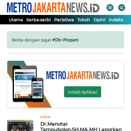
Utama
Serba-serbi
Peristiwa
Tokoh
Opini
Indeks
WAHANA
Tutup
TV
Berita dengan tagar
#Div-Propam
UTAMA
SERBA-
SERBI
Install Aplikasi
PERISTIWA
TOKOH
Kabar
Dr.Manotar
OPINI
Tampubolon,SH,MA,MH Laporkan