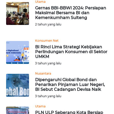
LANGKAT
Utama
Gernas BBI-BBWI 2024: Persiapan
Maksimal Bersama BI dan
WN
Kemenkumham Sulteng
TAPANULI
2 tahun yang lalu
SELATAN
WN
Konsumen Net
TANJUNG
BI Rinci Lima Strategi Kebijakan
LESUNG
Perlindungan Konsumen di Sektor
UMKM
3 tahun yang lalu
WN
KARO
Nusantara
Dipengaruhi Global Bond dan
WN
Penarikan Pinjaman Luar Negeri,
SIMALUNGUN
BI Sebut Cadangan Devisa Naik
3 tahun yang lalu
WN
Utama
LABUHANBATU
PLN ULP Seberang Kota Bersiap