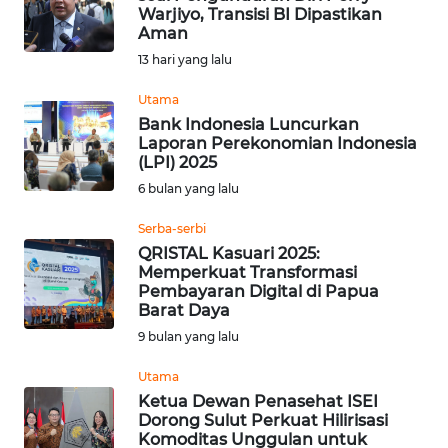
Warjiyo, Transisi BI Dipastikan
Informasi
Aman
13 hari yang lalu
INDEKS
BERITA
Utama
Bank Indonesia Luncurkan
Laporan Perekonomian Indonesia
KONTAK
(LPI) 2025
KAMI
6 bulan yang lalu
INFO
Serba-serbi
IKLAN
QRISTAL Kasuari 2025:
Memperkuat Transformasi
Pembayaran Digital di Papua
TENTANG
Barat Daya
KAMI
9 bulan yang lalu
PEDOMAN
Utama
MEDIA
Ketua Dewan Penasehat ISEI
SIBER
Dorong Sulut Perkuat Hilirisasi
Komoditas Unggulan untuk