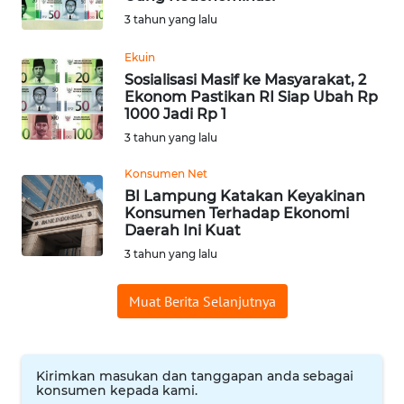
3 tahun yang lalu
WN
SUMEDANG
Ekuin
Sosialisasi Masif ke Masyarakat, 2
WN
Ekonom Pastikan RI Siap Ubah Rp
CIANJUR
1000 Jadi Rp 1
3 tahun yang lalu
WN
Konsumen Net
KEPULAUAN
SERIBU
BI Lampung Katakan Keyakinan
Konsumen Terhadap Ekonomi
Daerah Ini Kuat
WN
3 tahun yang lalu
TANGERANG
Muat Berita Selanjutnya
WN
BINJAI
Kirimkan masukan dan tanggapan anda sebagai
WN
konsumen kepada kami.
CIREBON