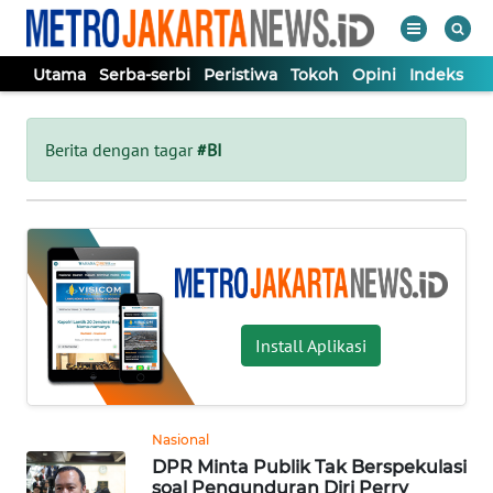
Utama
Serba-serbi
Peristiwa
Tokoh
Opini
Indeks
WAHANA
Tutup
TV
Berita dengan tagar
#BI
UTAMA
SERBA-
SERBI
Install Aplikasi
PERISTIWA
TOKOH
Nasional
DPR Minta Publik Tak Berspekulasi
OPINI
soal Pengunduran Diri Perry