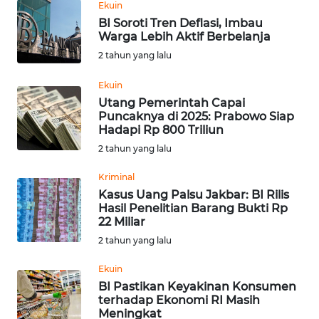
Ekuin
BI Soroti Tren Deflasi, Imbau
WN
Warga Lebih Aktif Berbelanja
KALTARA
2 tahun yang lalu
Ekuin
WN
KALSEL
Utang Pemerintah Capai
Puncaknya di 2025: Prabowo Siap
Hadapi Rp 800 Triliun
WN
2 tahun yang lalu
KALTIM
Kriminal
WN
Kasus Uang Palsu Jakbar: BI Rilis
SULSEL
Hasil Penelitian Barang Bukti Rp
22 Miliar
2 tahun yang lalu
WN
GORONTALO
Ekuin
BI Pastikan Keyakinan Konsumen
WN
terhadap Ekonomi RI Masih
SULUT
Meningkat