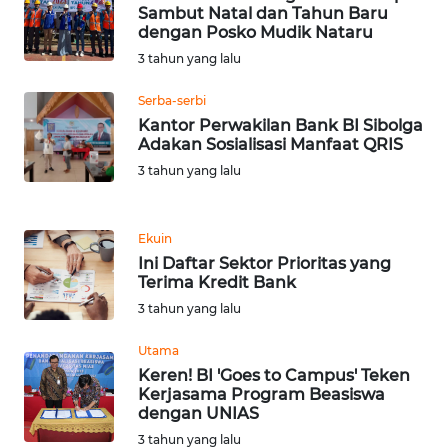
Sambut Natal dan Tahun Baru
WN
dengan Posko Mudik Nataru
TAPANULI
3 tahun yang lalu
TENGAH
Serba-serbi
WN DELI
Kantor Perwakilan Bank BI Sibolga
SERDANG
Adakan Sosialisasi Manfaat QRIS
3 tahun yang lalu
WN
TEBING
TINGGI
Ekuin
Ini Daftar Sektor Prioritas yang
Terima Kredit Bank
WN
PAKPAK
3 tahun yang lalu
Utama
WN
Keren! BI 'Goes to Campus' Teken
KARAWANG
Kerjasama Program Beasiswa
dengan UNIAS
WN
3 tahun yang lalu