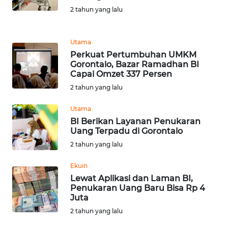
2 tahun yang lalu
WN
MALUKU
Utama
Perkuat Pertumbuhan UMKM
WN
Gorontalo, Bazar Ramadhan BI
MALUT
Capai Omzet 337 Persen
2 tahun yang lalu
WN
DAIRI
Utama
BI Berikan Layanan Penukaran
Uang Terpadu di Gorontalo
WN
2 tahun yang lalu
DANAU
TOBA
Ekuin
Lewat Aplikasi dan Laman BI,
WN
Penukaran Uang Baru Bisa Rp 4
NIAS
Juta
2 tahun yang lalu
WN