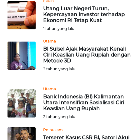
Ekuin
RIAU
Utang Luar Negeri Turun,
Kepercayaan Investor terhadap
WN
Ekonomi RI Tetap Kuat
SERAMBI
1 tahun yang lalu
Utama
WN
JAMBI
BI Sulsel Ajak Masyarakat Kenali
Ciri Keaslian Uang Rupiah dengan
Metode 3D
WN
2 tahun yang lalu
SULTRA
WN
Utama
NTB
Bank Indonesia (BI) Kalimantan
Utara Intensifkan Sosialisasi Ciri
Keaslian Uang Rupiah
WN
2 tahun yang lalu
SULTENG
Polhukam
WN
Terseret Kasus CSR BI, Satori Akui