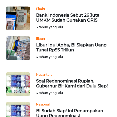
BEKASI
Ekuin
Bank Indonesia Sebut 26 Juta
WN
UMKM Sudah Gunakan QRIS
BOGOR
3 tahun yang lalu
WN
Ekuin
DEPOK
Libur Idul Adha, BI Siapkan Uang
Tunai Rp93 Triliun
WN
3 tahun yang lalu
TAPANULI
UTARA
Nusantara
WN
Soal Redenominasi Rupiah,
SAMOSIR
Gubernur BI: Kami dari Dulu Siap!
3 tahun yang lalu
WN
PADANG
Nasional
LAWAS
BI Sudah Siap! Ini Penampakan
Uang Redenominasi