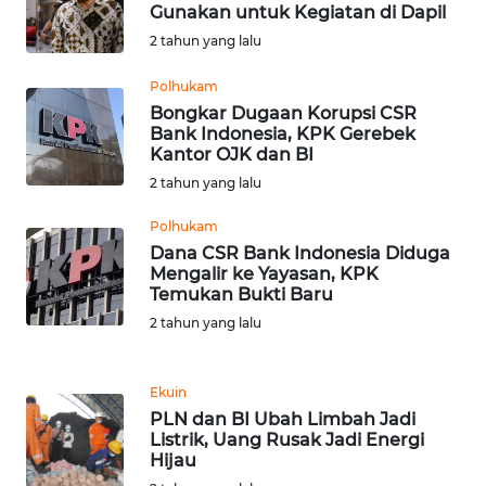
SULBAR
Gunakan untuk Kegiatan di Dapil
2 tahun yang lalu
WN
BABEL
Polhukam
Bongkar Dugaan Korupsi CSR
Bank Indonesia, KPK Gerebek
WN
Kantor OJK dan BI
SUMBAR
2 tahun yang lalu
WN
Polhukam
SUMSEL
Dana CSR Bank Indonesia Diduga
Mengalir ke Yayasan, KPK
Temukan Bukti Baru
WN
BENGKULU
2 tahun yang lalu
WN
Ekuin
LAMPUNG
PLN dan BI Ubah Limbah Jadi
Listrik, Uang Rusak Jadi Energi
Hijau
WN
JATENG