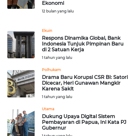
Ekonomi
REDAKSI
12 bulan yang lalu
KARIR
Ekuin
Respons Dinamika Global, Bank
DISCLAIMER
Indonesia Tunjuk Pimpinan Baru
di 2 Satuan Kerja
Wahana
1 tahun yang lalu
News
Regional
Polhukam
Drama Baru Korupsi CSR BI: Satori
WN
Dicecar, Heri Gunawan Mangkir
SUMUT
Karena Sakit
1 tahun yang lalu
WN
Utama
JAKARTA
Dukung Upaya Digital Sistem
Pembayaran di Papua, Ini Kata PJ
WN
Gubernur
JABAR
1 tahun yang lalu