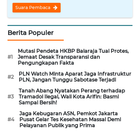
Suara Pembaca
WN
INDRAMAYU
Berita Populer
WN
KUNINGAN
Mutasi Pendeta HKBP Balaraja Tuai Protes,
#1
Jemaat Desak Transparansi dan
WN
Pengungkapan Fakta
MAJALENGKA
PLN Watch Minta Aparat Jaga Infrastruktur
#2
PLN, Jangan Tunggu Sabotase Terjadi
WN
SUBANG
Tanah Abang Nyatakan Perang terhadap
#3
Tramadol Ilegal, Wali Kota Arifin: Basmi
Sampai Bersih!
WN
SUKABUMI
Jaga Kebugaran ASN, Pemkot Jakarta
#4
Pusat Gelar Tes Kesehatan Massal Demi
Pelayanan Publik yang Prima
WN
PURWAKARTA