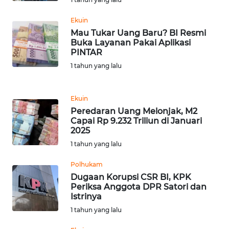
Ekuin
WN
BANTEN
Mau Tukar Uang Baru? BI Resmi
Buka Layanan Pakai Aplikasi
PINTAR
WN
1 tahun yang lalu
NTT
WN
Ekuin
KEPRI
Peredaran Uang Melonjak, M2
Capai Rp 9.232 Triliun di Januari
2025
WN
1 tahun yang lalu
PAPUA
Polhukam
WN
Dugaan Korupsi CSR BI, KPK
PAPUA
Periksa Anggota DPR Satori dan
BARAT
Istrinya
1 tahun yang lalu
WN