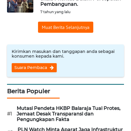
Pembangunan.
Informasi
7 tahun yang lalu
INDEKS
Muat Berita Selanjutnya
BERITA
KONTAK
KAMI
Kirimkan masukan dan tanggapan anda sebagai
konsumen kepada kami.
INFO
Suara Pembaca
IKLAN
TENTANG
Berita Populer
KAMI
Mutasi Pendeta HKBP Balaraja Tuai Protes,
PEDOMAN
#1
Jemaat Desak Transparansi dan
MEDIA
Pengungkapan Fakta
SIBER
PLN Watch Minta Aparat Jaga Infrastruktur