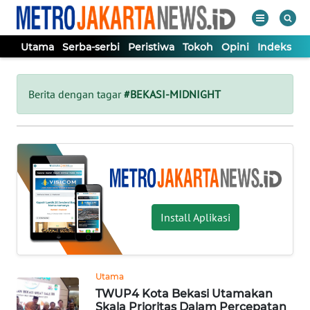
Utama
Serba-serbi
Peristiwa
Tokoh
Opini
Indeks
WAHANA
Tutup
TV
Berita dengan tagar
#BEKASI-MIDNIGHT
UTAMA
SERBA-
SERBI
Install Aplikasi
PERISTIWA
TOKOH
Utama
TWUP4 Kota Bekasi Utamakan
OPINI
Skala Prioritas Dalam Percepatan