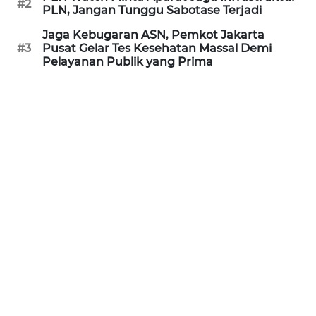
#2
PLN, Jangan Tunggu Sabotase Terjadi
REDAKSI
Jaga Kebugaran ASN, Pemkot Jakarta
#3
Pusat Gelar Tes Kesehatan Massal Demi
KARIR
Pelayanan Publik yang Prima
DISCLAIMER
Wahana
News
Regional
WN
SUMUT
WN
JAKARTA
WN
JABAR