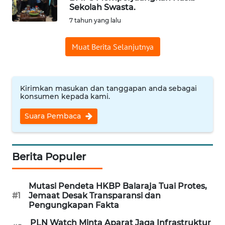
Sekolah Swasta.
Informasi
7 tahun yang lalu
INDEKS
Muat Berita Selanjutnya
BERITA
KONTAK
KAMI
Kirimkan masukan dan tanggapan anda sebagai
konsumen kepada kami.
INFO
Suara Pembaca
IKLAN
TENTANG
Berita Populer
KAMI
Mutasi Pendeta HKBP Balaraja Tuai Protes,
PEDOMAN
#1
Jemaat Desak Transparansi dan
MEDIA
Pengungkapan Fakta
SIBER
PLN Watch Minta Aparat Jaga Infrastruktur