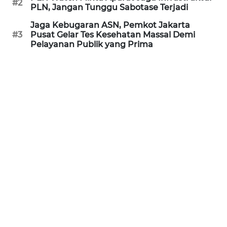
#2
PLN, Jangan Tunggu Sabotase Terjadi
REDAKSI
Jaga Kebugaran ASN, Pemkot Jakarta
#3
Pusat Gelar Tes Kesehatan Massal Demi
KARIR
Pelayanan Publik yang Prima
DISCLAIMER
Wahana
News
Regional
WN
SUMUT
WN
JAKARTA
WN
JABAR