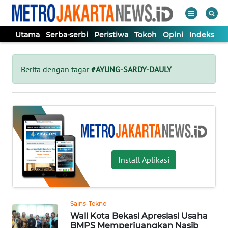
Utama
Serba-serbi
Peristiwa
Tokoh
Opini
Indeks
WAHANA
Tutup
TV
Berita dengan tagar
#AYUNG-SARDY-DAULY
UTAMA
SERBA-
SERBI
Install Aplikasi
PERISTIWA
TOKOH
Sains-Tekno
Wali Kota Bekasi Apresiasi Usaha
OPINI
BMPS Memperjuangkan Nasib