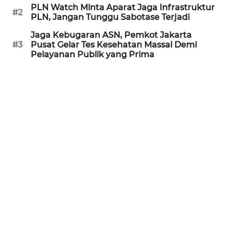
PLN Watch Minta Aparat Jaga Infrastruktur
REDAKSI
#2
PLN, Jangan Tunggu Sabotase Terjadi
Jaga Kebugaran ASN, Pemkot Jakarta
KARIR
#3
Pusat Gelar Tes Kesehatan Massal Demi
Pelayanan Publik yang Prima
DISCLAIMER
Wahana
News
Regional
WN
SUMUT
WN
JAKARTA
WN
JABAR