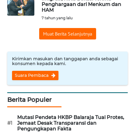
Penghargaan dari Menkum dan
Informasi
HAM
7 tahun yang lalu
INDEKS
BERITA
Muat Berita Selanjutnya
KONTAK
KAMI
Kirimkan masukan dan tanggapan anda sebagai
konsumen kepada kami.
INFO
IKLAN
Suara Pembaca
TENTANG
KAMI
Berita Populer
PEDOMAN
Mutasi Pendeta HKBP Balaraja Tuai Protes,
MEDIA
#1
Jemaat Desak Transparansi dan
SIBER
Pengungkapan Fakta