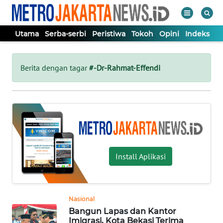
Utama
Serba-serbi
Peristiwa
Tokoh
Opini
Indeks
WAHANA
Tutup
TV
Berita dengan tagar
#-Dr-Rahmat-Effendi
UTAMA
SERBA-
SERBI
Install Aplikasi
PERISTIWA
TOKOH
Nasional
Bangun Lapas dan Kantor
OPINI
Imigrasi, Kota Bekasi Terima