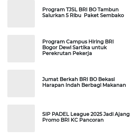
WN
Program TJSL BRI BO Tambun
TAPANULI
Salurkan 5 Ribu Paket Sembako
TENGAH
WN DELI
Program Campus Hiring BRI
SERDANG
Bogor Dewi Sartika untuk
Perekrutan Pekerja
WN
TEBING
TINGGI
Jumat Berkah BRI BO Bekasi
Harapan Indah Berbagi Makanan
WN
PAKPAK
WN
SIP PADEL League 2025 Jadi Ajang
KARAWANG
Promo BRI KC Pancoran
WN