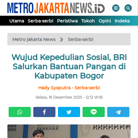
Utama
Serba-serbi
Peristiwa
Tokoh
Opini
Indeks
WAHANA
Tutup
TV
Metro jakarta News
Serba-serbi
UTAMA
Wujud Kepedulian Sosial, BRI
Salurkan Bantuan Pangan di
SERBA-
Kabupaten Bogor
SERBI
Hady Syaputra - Serba-serbi
PERISTIWA
Selasa, 16 Desember 2025 - 12:12 WIB
TOKOH
OPINI