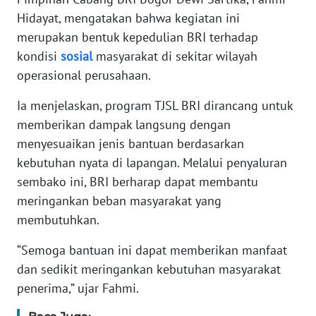
RIAU
Hidayat, mengatakan bahwa kegiatan ini
merupakan bentuk kepedulian BRI terhadap
WN
kondisi
sosial
masyarakat di sekitar wilayah
SERAMBI
operasional perusahaan.
WN
Ia menjelaskan, program TJSL BRI dirancang untuk
JAMBI
memberikan dampak langsung dengan
menyesuaikan jenis bantuan berdasarkan
WN
kebutuhan nyata di lapangan. Melalui penyaluran
SULTRA
sembako ini, BRI berharap dapat membantu
meringankan beban masyarakat yang
WN
NTB
membutuhkan.
“Semoga bantuan ini dapat memberikan manfaat
WN
SULTENG
dan sedikit meringankan kebutuhan masyarakat
penerima,” ujar Fahmi.
WN