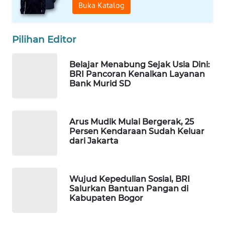
LANGKAT
Buka Katalog
WN
Pilihan Editor
TAPANULI
SELATAN
Belajar Menabung Sejak Usia Dini:
BRI Pancoran Kenalkan Layanan
WN
Bank Murid SD
TANJUNG
LESUNG
Arus Mudik Mulai Bergerak, 25
WN
Persen Kendaraan Sudah Keluar
KARO
dari Jakarta
WN
SIMALUNGUN
Wujud Kepedulian Sosial, BRI
Salurkan Bantuan Pangan di
Kabupaten Bogor
WN
LABUHANBATU