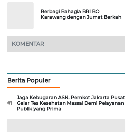
BEKASI
Berbagi Bahagia BRI BO
Karawang dengan Jumat Berkah
WN
BOGOR
WN
KOMENTAR
DEPOK
WN
TAPANULI
UTARA
Berita Populer
WN
SAMOSIR
Jaga Kebugaran ASN, Pemkot Jakarta Pusat
#1
Gelar Tes Kesehatan Massal Demi Pelayanan
Publik yang Prima
WN
PADANG
LAWAS