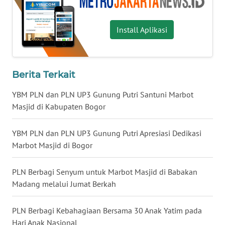
WN
Install Aplikasi
KALTARA
WN
KALSEL
Berita Terkait
YBM PLN dan PLN UP3 Gunung Putri Santuni Marbot
WN
Masjid di Kabupaten Bogor
KALTIM
YBM PLN dan PLN UP3 Gunung Putri Apresiasi Dedikasi
WN
Marbot Masjid di Bogor
SULSEL
PLN Berbagi Senyum untuk Marbot Masjid di Babakan
WN
GORONTALO
Madang melalui Jumat Berkah
WN
PLN Berbagi Kebahagiaan Bersama 30 Anak Yatim pada
SULUT
Hari Anak Nasional