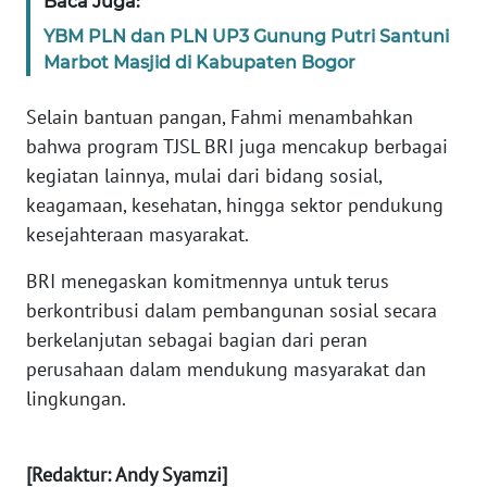
Baca Juga:
SULBAR
YBM PLN dan PLN UP3 Gunung Putri Santuni
WN
Marbot Masjid di Kabupaten Bogor
BABEL
Selain bantuan pangan, Fahmi menambahkan
WN
bahwa program TJSL BRI juga mencakup berbagai
SUMBAR
kegiatan lainnya, mulai dari bidang sosial,
keagamaan, kesehatan, hingga sektor pendukung
WN
kesejahteraan masyarakat.
SUMSEL
BRI menegaskan komitmennya untuk terus
WN
berkontribusi dalam pembangunan sosial secara
BENGKULU
berkelanjutan sebagai bagian dari peran
perusahaan dalam mendukung masyarakat dan
WN
lingkungan.
LAMPUNG
WN
[Redaktur: Andy Syamzi]
JATENG