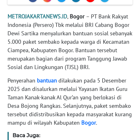
REDAKSI
METROJAKARTANEWS.ID
,
Bogor
– PT Bank Rakyat
KARIR
Indonesia (Persero) Tbk melalui BRI Cabang Bogor
Dewi Sartika menyalurkan bantuan sosial sebanyak
DISCLAIMER
5.000 paket sembako kepada warga di Kecamatan
Ciampea, Kabupaten Bogor. Bantuan tersebut
Wahana
merupakan bagian dari program Tanggung Jawab
News
Sosial dan Lingkungan (TJSL) BRI.
Regional
Penyerahan
bantuan
dilakukan pada 5 Desember
WN
2025 dan disalurkan melalui Yayasan Ikatan Guru
SUMUT
Taman Kanak-kanak Al Qur’an yang berlokasi di
Desa Bojong Rangkas. Selanjutnya, paket sembako
WN
tersebut didistribusikan kepada masyarakat kurang
JAKARTA
mampu di wilayah Kabupaten
Bogor
.
WN
Baca Juga:
JABAR