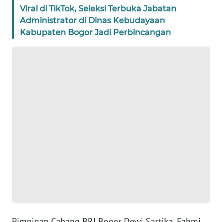
Viral di TikTok, Seleksi Terbuka Jabatan
Administrator di Dinas Kebudayaan
WN
BANTEN
Kabupaten Bogor Jadi Perbincangan
WN
NTT
WN
KEPRI
WN
PAPUA
WN
PAPUA
BARAT
WN
Pimpinan Cabang BRI Bogor Dewi Sartika, Fahmi