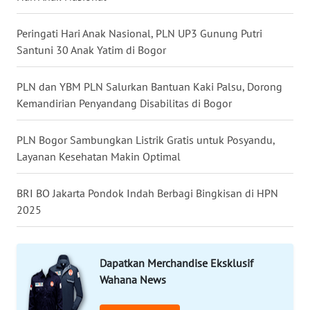
WN
Peringati Hari Anak Nasional, PLN UP3 Gunung Putri
MALUKU
Santuni 30 Anak Yatim di Bogor
WN
PLN dan YBM PLN Salurkan Bantuan Kaki Palsu, Dorong
MALUT
Kemandirian Penyandang Disabilitas di Bogor
WN
PLN Bogor Sambungkan Listrik Gratis untuk Posyandu,
DAIRI
Layanan Kesehatan Makin Optimal
WN
BRI BO Jakarta Pondok Indah Berbagi Bingkisan di HPN
DANAU
2025
TOBA
WN
Dapatkan Merchandise Eksklusif
NIAS
Wahana News
WN