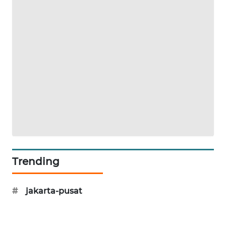
WN
SUMEDANG
WN
CIANJUR
WN
KEPULAUAN
SERIBU
WN
TANGERANG
Trending
WN
BINJAI
#
jakarta-pusat
WN
CIREBON