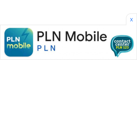
KONSUMEN
WAHANA
X
LISTRIK
WAHANA
TRAVEL
WAHANA
TV
WAHANANEWS
ID
WAHANANEWS
CO ID
WAHANA MEDIA GROUP
WAHANANEWS
NET