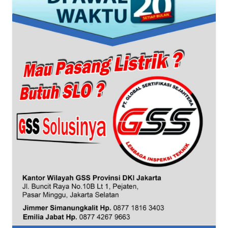
WN
BANTEN
WN
NTT
WN
KEPRI
WN
PAPUA
WN
PAPUA
BARAT
WN