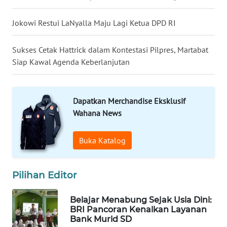
LANGKAT
Jokowi Restui LaNyalla Maju Lagi Ketua DPD RI
WN
TAPANULI
Sukses Cetak Hattrick dalam Kontestasi Pilpres, Martabat
SELATAN
Siap Kawal Agenda Keberlanjutan
WN
TANJUNG
Dapatkan Merchandise Eksklusif
LESUNG
Wahana News
WN
KARO
Buka Katalog
WN
Pilihan Editor
SIMALUNGUN
Belajar Menabung Sejak Usia Dini:
WN
BRI Pancoran Kenalkan Layanan
LABUHANBATU
Bank Murid SD