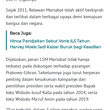
SULBAR
Sejak 2011, Relawan Martabat telah aktif berkiprah
WN
dan terlibat dalam berbagai upaya demi kemajuan
BABEL
bangsa dan negara.
WN
Baca Juga:
SUMBAR
Hinca Pandjaitan Sebut Vonis 6,5 Tahun
Harvey Moeis Jadi Kabar Buruk bagi Keadilan
WN
SUMSEL
Dijelaskan, peran LSM Martabat tidak hanya
terbatas pada dukungan terhadap pasangan
WN
Prabowo-Gibran. Sebelumnya juga turut berperan
BENGKULU
penting dalam kesuksesan kampanye dan
pemilihan presiden serta wakil presiden Bapak
WN
LAMPUNG
Joko Widodo-Jusuf Kalla pada tahun 2014, serta
Joko Widodo-Ma'ruf Amin pada tahun 2019.
WN
"Dan terbukti, dalam 2 pilres tersebut, paslon yang
JATENG