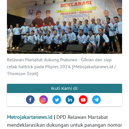
Informasi
INDEKS
BERITA
KONTAK
KAMI
Relawan Martabat dukung Prabowo - Gibran dan siap
INFO
cetak hattrick pada Pilpres 2024. [Metrojakartanews.id /
IKLAN
Thomson Sirait]
TENTANG
Ikuti Kami di:
KAMI
PEDOMAN
MEDIA
Metrojakartanews.id
|
DPD Relawan Martabat
SIBER
mendeklarasikan dukungan untuk pasangan nomor