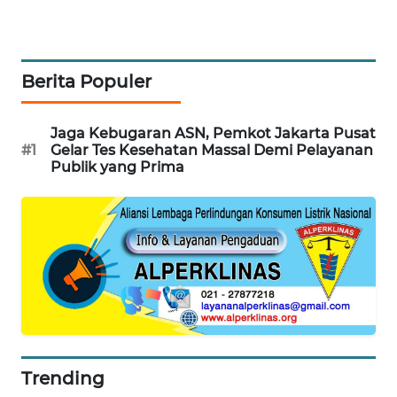
WN
SUMEDANG
Berita Populer
WN
CIANJUR
Jaga Kebugaran ASN, Pemkot Jakarta Pusat
#1
Gelar Tes Kesehatan Massal Demi Pelayanan
WN
Publik yang Prima
KEPULAUAN
SERIBU
WN
TANGERANG
WN
BINJAI
WN
Trending
CIREBON