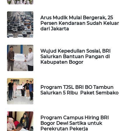
WN
TAPANULI
Arus Mudik Mulai Bergerak, 25
TENGAH
Persen Kendaraan Sudah Keluar
dari Jakarta
WN DELI
SERDANG
Wujud Kepedulian Sosial, BRI
Salurkan Bantuan Pangan di
WN
Kabupaten Bogor
TEBING
TINGGI
WN
Program TJSL BRI BO Tambun
PAKPAK
Salurkan 5 Ribu Paket Sembako
WN
KARAWANG
Program Campus Hiring BRI
Bogor Dewi Sartika untuk
WN
Perekrutan Pekerja