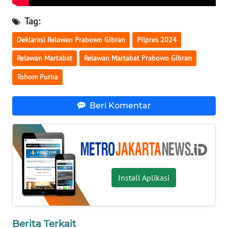
Tag:
WN
KALTARA
Deklarasi Relawan Prabowo Gibran
Pilpres 2024
Relawan Martabat
Relawan Martabat Prabowo Gibran
WN
KALSEL
Tohom Purba
WN
Beri Komentar
KALTIM
WN
SULSEL
WN
Install Aplikasi
GORONTALO
WN
Berita Terkait
SULUT