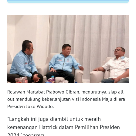
RIAU
WN
SERAMBI
WN
JAMBI
WN
SULTRA
WN
Relawan Martabat Prabowo Gibran, menurutnya, siap all
NTB
out mendukung keberlanjutan visi Indonesia Maju di era
Presiden Joko Widodo.
WN
SULTENG
"Langkah ini juga diambil untuk meraih
kemenangan Hattrick dalam Pemilihan Presiden
WN
2024," tegasnya.