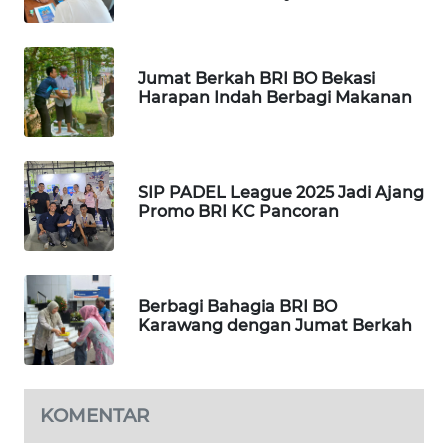
BEKASI
WN
Jumat Berkah BRI BO Bekasi
BOGOR
Harapan Indah Berbagi Makanan
WN
DEPOK
SIP PADEL League 2025 Jadi Ajang
Promo BRI KC Pancoran
WN
TAPANULI
UTARA
Berbagi Bahagia BRI BO
WN
Karawang dengan Jumat Berkah
SAMOSIR
WN
PADANG
KOMENTAR
LAWAS