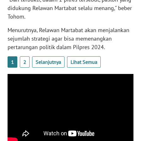
didukung Relawan Martabat selalu menang," beber
Tohom.
WN
NUSANTARA
Menurutnya, Relawan Martabat akan menjalankan
sejumlah strategi agar bisa memenangkan
WN
pertarungan politik dalam Pilpres 2024.
JOGJA
1
2
Selanjutnya
Lihat Semua
WN
JATIM
WN
BALI
WN
KALBAR
WN
KALTENG