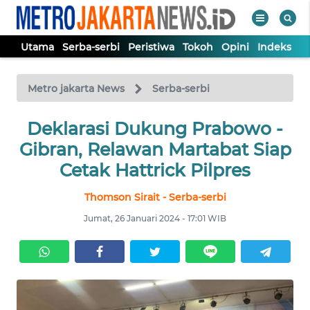
Utama
Serba-serbi
Peristiwa
Tokoh
Opini
Indeks
WAHANA
Tutup
TV
Metro jakarta News
Serba-serbi
UTAMA
Deklarasi Dukung Prabowo -
Gibran, Relawan Martabat Siap
SERBA-
Cetak Hattrick Pilpres
SERBI
Thomson Sirait - Serba-serbi
PERISTIWA
Jumat, 26 Januari 2024 - 17:01 WIB
TOKOH
OPINI