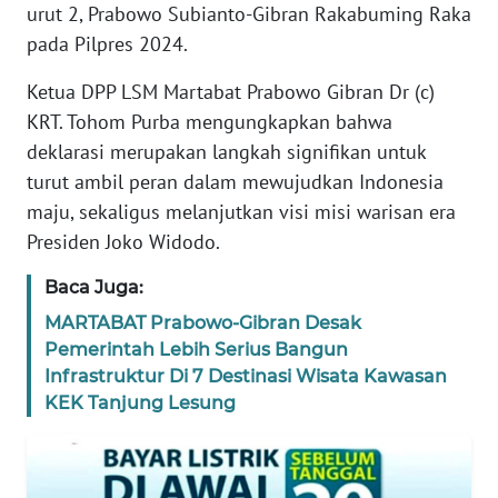
urut 2, Prabowo Subianto-Gibran Rakabuming Raka
REDAKSI
pada Pilpres 2024.
KARIR
Ketua DPP LSM Martabat Prabowo Gibran Dr (c)
KRT. Tohom Purba mengungkapkan bahwa
DISCLAIMER
deklarasi merupakan langkah signifikan untuk
turut ambil peran dalam mewujudkan Indonesia
Wahana
maju, sekaligus melanjutkan visi misi warisan era
News
Presiden Joko Widodo.
Regional
Baca Juga:
WN
SUMUT
MARTABAT Prabowo-Gibran Desak
Pemerintah Lebih Serius Bangun
Infrastruktur Di 7 Destinasi Wisata Kawasan
WN
KEK Tanjung Lesung
JAKARTA
WN
JABAR