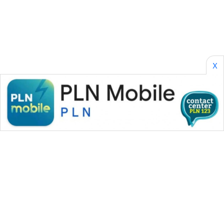
KONSUMEN
WAHANA
LISTRIK
X
WAHANA
TRAVEL
WAHANA
TV
WAHANANEWS
ID
WAHANANEWS
CO ID
WAHANANEWS
NET