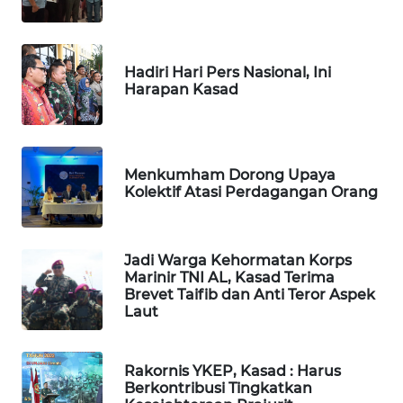
WN
TAPANULI
TENGAH
Hadiri Hari Pers Nasional, Ini
Harapan Kasad
WN DELI
SERDANG
Menkumham Dorong Upaya
WN
Kolektif Atasi Perdagangan Orang
TEBING
TINGGI
Jadi Warga Kehormatan Korps
WN
Marinir TNI AL, Kasad Terima
PAKPAK
Brevet Taifib dan Anti Teror Aspek
Laut
WN
KARAWANG
Rakornis YKEP, Kasad : Harus
Berkontribusi Tingkatkan
WN