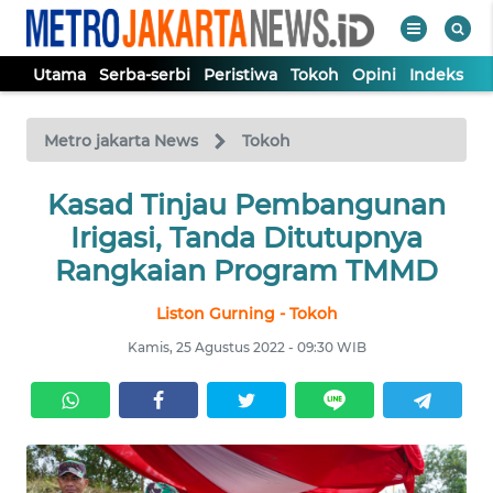
Utama
Serba-serbi
Peristiwa
Tokoh
Opini
Indeks
WAHANA
Tutup
TV
Metro jakarta News
Tokoh
UTAMA
Kasad Tinjau Pembangunan
Irigasi, Tanda Ditutupnya
SERBA-
Rangkaian Program TMMD
SERBI
Liston Gurning - Tokoh
PERISTIWA
Kamis, 25 Agustus 2022 - 09:30 WIB
TOKOH
OPINI