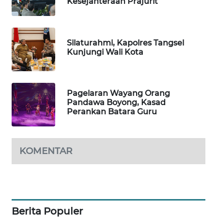
Kesejahteraan Prajurit
BEKASI
WN
BOGOR
Silaturahmi, Kapolres Tangsel
Kunjungi Wali Kota
WN
DEPOK
Pagelaran Wayang Orang
WN
Pandawa Boyong, Kasad
Perankan Batara Guru
TAPANULI
UTARA
WN
KOMENTAR
SAMOSIR
WN
PADANG
LAWAS
Berita Populer