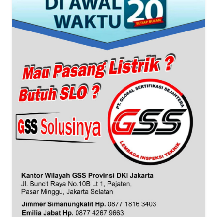
WN
BANTEN
WN
NTT
WN
KEPRI
WN
PAPUA
WN
PAPUA
BARAT
WN