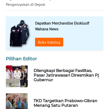
LANGKAT
Pengeroyokan di Depok
WN
TAPANULI
Dapatkan Merchandise Eksklusif
SELATAN
Wahana News
WN
Buka Katalog
TANJUNG
LESUNG
Pilihan Editor
WN
KARO
Dilengkapi Berbagai Fasilitas,
Pasar Jatirawasari Diresmikan Pj
WN
Gubernur
SIMALUNGUN
WN
TKD Targetkan Prabowo-Gibran
LABUHANBATU
Menang Satu Putaran