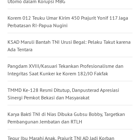
Utomo dalam Korupsi MBG
WN
Korem 012 Teuku Umar Kirim 450 Prajurit Yonif 117 Jaga
MALUKU
Perbatasan RI-Papua Nugini
WN
KSAD Maruli Bantah TNI Urusi Begal: Pelaku Takut karena
MALUT
Ada Tentara
WN
Pangdam XVIII/Kasuari Tekankan Profesionalisme dan
DAIRI
Integritas Saat Kunker ke Korem 182/JO Fakfak
WN
TMMD Ke-128 Resmi Ditutup, Danpusterad Apresiasi
DANAU
TOBA
Sinergi Pemkot Bekasi dan Masyarakat
WN
Karya Bakti TNI di Nias Dibuka Gubsu Bobby, Targetkan
NIAS
Pembangunan Jembatan dan RTLH
WN
Tegur Ibu Marahi Anak, Prajurit TNI AD Jadi Korban