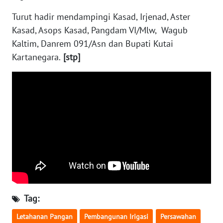
Turut hadir mendampingi Kasad, Irjenad, Aster
WN
Kasad, Asops Kasad, Pangdam VI/Mlw, Wagub
NUSANTARA
Kaltim, Danrem 091/Asn dan Bupati Kutai
Kartanegara.
[stp]
WN
JOGJA
WN
JATIM
WN
BALI
WN
KALBAR
Tag:
WN
Letahanan Pangan
Pembangunan Irigasi
Persawahan
KALTENG