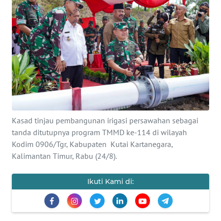
Informasi
INDEKS
BERITA
KONTAK
KAMI
INFO
Kasad tinjau pembangunan irigasi persawahan sebagai
IKLAN
tanda ditutupnya program TMMD ke-114 di wilayah
Kodim 0906/Tgr, Kabupaten Kutai Kartanegara,
TENTANG
Kalimantan Timur, Rabu (24/8).
KAMI
Ikuti Kami di:
PEDOMAN
MEDIA
SIBER