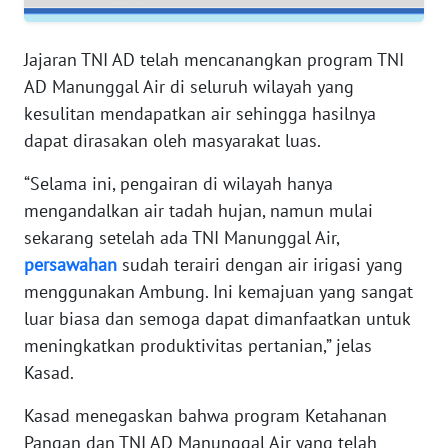
RIAU
Jajaran TNI AD telah mencanangkan program TNI
WN
SERAMBI
AD Manunggal Air di seluruh wilayah yang
kesulitan mendapatkan air sehingga hasilnya
WN
dapat dirasakan oleh masyarakat luas.
JAMBI
“Selama ini, pengairan di wilayah hanya
mengandalkan air tadah hujan, namun mulai
WN
SULTRA
sekarang setelah ada TNI Manunggal Air,
persawahan
sudah terairi dengan air irigasi yang
WN
menggunakan Ambung. Ini kemajuan yang sangat
NTB
luar biasa dan semoga dapat dimanfaatkan untuk
meningkatkan produktivitas pertanian,” jelas
WN
Kasad.
SULTENG
Kasad menegaskan bahwa program Ketahanan
WN
Pangan dan TNI AD Manunggal Air yang telah