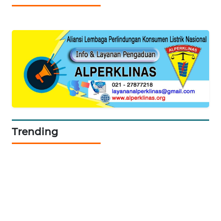
WN
SUMEDANG
WN
CIANJUR
WN
KEPULAUAN
SERIBU
Trending
WN
TANGERANG
WN
BINJAI
WN
CIREBON