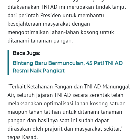
SULBAR
dilaksanakan TNI AD ini merupakan tindak lanjut
dari perintah Presiden untuk membantu
WN
kesejahteraan masyarakat dengan
BABEL
mengoptimalkan lahan-lahan kosong untuk
ditanami tanaman pangan.
WN
SUMBAR
Baca Juga:
Bintang Baru Bermunculan, 45 Pati TNI AD
WN
SUMSEL
Resmi Naik Pangkat
“Terkait Ketahanan Pangan dan TNI AD Manunggal
WN
BENGKULU
Air, seluruh jajaran TNI AD secara serentak telah
melaksanakan optimalisasi lahan kosong satuan
WN
maupun lahan latihan untuk ditanami tanaman
LAMPUNG
pangan dan hasilnya saat ini sudah dapat
dirasakan oleh prajurit dan masyarakat sekitar,”
WN
tegas Kasad.
JATENG