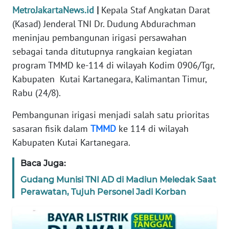
MetroJakartaNews.id
|
Kepala Staf Angkatan Darat
REDAKSI
(Kasad) Jenderal TNI Dr. Dudung Abdurachman
meninjau pembangunan irigasi persawahan
KARIR
sebagai tanda ditutupnya rangkaian kegiatan
program TMMD ke-114 di wilayah Kodim 0906/Tgr,
DISCLAIMER
Kabupaten Kutai Kartanegara, Kalimantan Timur,
Wahana
Rabu (24/8).
News
Regional
Pembangunan irigasi menjadi salah satu prioritas
sasaran fisik dalam
TMMD
ke 114 di wilayah
WN
Kabupaten Kutai Kartanegara.
SUMUT
Baca Juga:
WN
Gudang Munisi TNI AD di Madiun Meledak Saat
JAKARTA
Perawatan, Tujuh Personel Jadi Korban
WN
JABAR