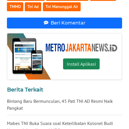
TMMD
Tni Ad
Tni Manunggal Air
WN
KALTARA
Beri Komentar
WN
KALSEL
WN
KALTIM
Install Aplikasi
WN
SULSEL
Berita Terkait
WN
Bintang Baru Bermunculan, 45 Pati TNI AD Resmi Naik
GORONTALO
Pangkat
WN
Mabes TNI Buka Suara soal Keterlibatan Kolonel Budi
SULUT