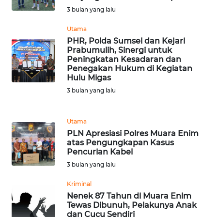
LANGKAT
3 bulan yang lalu
WN
Utama
TAPANULI
PHR, Polda Sumsel dan Kejari
SELATAN
Prabumulih, Sinergi untuk
Peningkatan Kesadaran dan
Penegakan Hukum di Kegiatan
WN
Hulu Migas
TANJUNG
3 bulan yang lalu
LESUNG
WN
Utama
KARO
PLN Apresiasi Polres Muara Enim
atas Pengungkapan Kasus
Pencurian Kabel
WN
3 bulan yang lalu
SIMALUNGUN
Kriminal
WN
Nenek 87 Tahun di Muara Enim
LABUHANBATU
Tewas Dibunuh, Pelakunya Anak
dan Cucu Sendiri