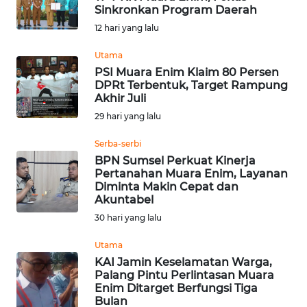
Sinkronkan Program Daerah
Informasi
12 hari yang lalu
INDEKS
Utama
BERITA
PSI Muara Enim Klaim 80 Persen
DPRt Terbentuk, Target Rampung
Akhir Juli
KONTAK
29 hari yang lalu
KAMI
Serba-serbi
INFO
BPN Sumsel Perkuat Kinerja
IKLAN
Pertanahan Muara Enim, Layanan
Diminta Makin Cepat dan
Akuntabel
TENTANG
30 hari yang lalu
KAMI
Utama
PEDOMAN
KAI Jamin Keselamatan Warga,
MEDIA
Palang Pintu Perlintasan Muara
SIBER
Enim Ditarget Berfungsi Tiga
Bulan