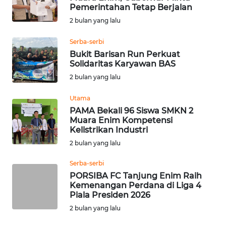
Pemerintahan Tetap Berjalan
2 bulan yang lalu
WN
NUSANTARA
Serba-serbi
Bukit Barisan Run Perkuat
WN
Solidaritas Karyawan BAS
JOGJA
2 bulan yang lalu
Utama
WN
PAMA Bekali 96 Siswa SMKN 2
JATIM
Muara Enim Kompetensi
Kelistrikan Industri
WN
2 bulan yang lalu
BALI
Serba-serbi
WN
PORSIBA FC Tanjung Enim Raih
Kemenangan Perdana di Liga 4
KALBAR
Piala Presiden 2026
2 bulan yang lalu
WN
KALTENG