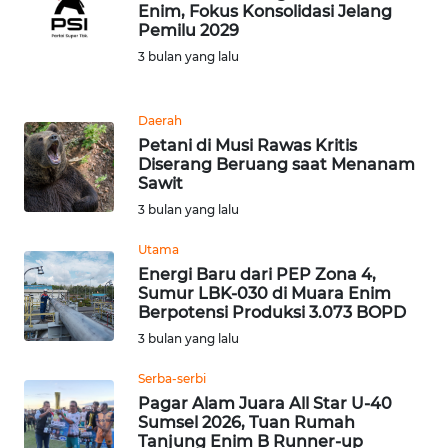
Enim, Fokus Konsolidasi Jelang
Pemilu 2029
WN
3 bulan yang lalu
MALUKU
WN
Daerah
MALUT
Petani di Musi Rawas Kritis
Diserang Beruang saat Menanam
Sawit
WN
3 bulan yang lalu
DAIRI
Utama
WN
Energi Baru dari PEP Zona 4,
DANAU
Sumur LBK-030 di Muara Enim
TOBA
Berpotensi Produksi 3.073 BOPD
3 bulan yang lalu
WN
Serba-serbi
NIAS
Pagar Alam Juara All Star U-40
Sumsel 2026, Tuan Rumah
WN
Tanjung Enim B Runner-up