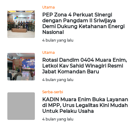
BEKASI
Utama
PEP Zona 4 Perkuat Sinergi
WN
dengan Pangdam II Sriwijaya
BOGOR
Demi Dukung Ketahanan Energi
Nasional
4 bulan yang lalu
WN
DEPOK
Utama
Rotasi Dandim 0404 Muara Enim,
WN
Letkol Kav Sahid Winagiri Resmi
TAPANULI
Jabat Komandan Baru
UTARA
4 bulan yang lalu
Serba-serbi
WN
KADIN Muara Enim Buka Layanan
SAMOSIR
di MPP, Urus Legalitas Kini Mudah
Untuk Pelaku Usaha
WN
4 bulan yang lalu
PADANG
LAWAS