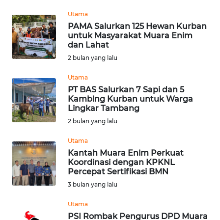
Utama
WN
PAMA Salurkan 125 Hewan Kurban
KALTARA
untuk Masyarakat Muara Enim
dan Lahat
2 bulan yang lalu
WN
KALSEL
Utama
PT BAS Salurkan 7 Sapi dan 5
WN
Kambing Kurban untuk Warga
KALTIM
Lingkar Tambang
2 bulan yang lalu
WN
Utama
SULSEL
Kantah Muara Enim Perkuat
Koordinasi dengan KPKNL
WN
Percepat Sertifikasi BMN
GORONTALO
3 bulan yang lalu
Utama
WN
SULUT
PSI Rombak Pengurus DPD Muara