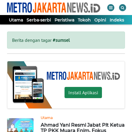
Utama
Serba-serbi
Peristiwa
Tokoh
Opini
Indeks
WAHANA
Tutup
TV
Berita dengan tagar
#sumsel
UTAMA
SERBA-
SERBI
Install Aplikasi
PERISTIWA
TOKOH
Utama
Ahmad Yani Resmi Jabat Plt Ketua
OPINI
TP PKK Muara Enim, Fokus