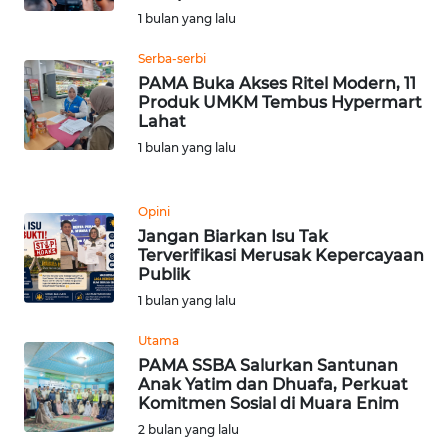
1 bulan yang lalu
WN
Serba-serbi
BANTEN
PAMA Buka Akses Ritel Modern, 11
Produk UMKM Tembus Hypermart
WN
Lahat
NTT
1 bulan yang lalu
WN
KEPRI
Opini
Jangan Biarkan Isu Tak
Terverifikasi Merusak Kepercayaan
WN
Publik
PAPUA
1 bulan yang lalu
WN
Utama
PAPUA
PAMA SSBA Salurkan Santunan
BARAT
Anak Yatim dan Dhuafa, Perkuat
Komitmen Sosial di Muara Enim
2 bulan yang lalu
WN