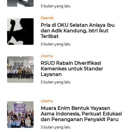
3 bulan yang lalu
WN
TAPANULI
Daerah
TENGAH
Pria di OKU Selatan Aniaya Ibu
dan Adik Kandung, Istri Ikut
WN DELI
Terlibat
SERDANG
3 bulan yang lalu
Utama
WN
RSUD Rabain Diverifikasi
TEBING
Kemenkes untuk Standar
TINGGI
Layanan
3 bulan yang lalu
WN
PAKPAK
Utama
WN
Muara Enim Bentuk Yayasan
KARAWANG
Asma Indonesia, Perkuat Edukasi
dan Penanganan Penyakit Paru
3 bulan yang lalu
WN