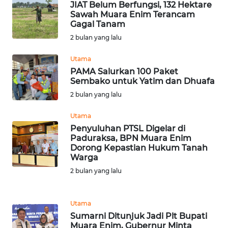
SULBAR
JIAT Belum Berfungsi, 132 Hektare
Sawah Muara Enim Terancam
Gagal Tanam
WN
2 bulan yang lalu
BABEL
Utama
WN
PAMA Salurkan 100 Paket
SUMBAR
Sembako untuk Yatim dan Dhuafa
2 bulan yang lalu
WN
SUMSEL
Utama
Penyuluhan PTSL Digelar di
Paduraksa, BPN Muara Enim
WN
Dorong Kepastian Hukum Tanah
BENGKULU
Warga
2 bulan yang lalu
WN
LAMPUNG
Utama
Sumarni Ditunjuk Jadi Plt Bupati
WN
Muara Enim, Gubernur Minta
JATENG