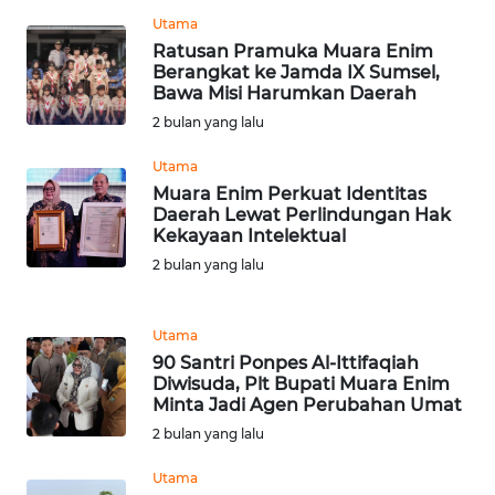
RIAU
Utama
Ratusan Pramuka Muara Enim
WN
Berangkat ke Jamda IX Sumsel,
SERAMBI
Bawa Misi Harumkan Daerah
2 bulan yang lalu
WN
Utama
JAMBI
Muara Enim Perkuat Identitas
Daerah Lewat Perlindungan Hak
WN
Kekayaan Intelektual
SULTRA
2 bulan yang lalu
WN
NTB
Utama
90 Santri Ponpes Al-Ittifaqiah
Diwisuda, Plt Bupati Muara Enim
WN
Minta Jadi Agen Perubahan Umat
SULTENG
2 bulan yang lalu
WN
Utama