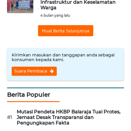
Infrastruktur dan Keselamatan
Warga
WN
4 bulan yang lalu
INDRAMAYU
Muat Berita Selanjutnya
WN
KUNINGAN
Kirimkan masukan dan tanggapan anda sebagai
WN
konsumen kepada kami.
MAJALENGKA
Suara Pembaca
WN
SUBANG
Berita Populer
WN
SUKABUMI
Mutasi Pendeta HKBP Balaraja Tuai Protes,
#1
Jemaat Desak Transparansi dan
WN
Pengungkapan Fakta
PURWAKARTA