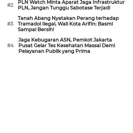
PLN Watch Minta Aparat Jaga Infrastruktur
#2
PLN, Jangan Tunggu Sabotase Terjadi
WN
PRIANGAN
Tanah Abang Nyatakan Perang terhadap
#3
Tramadol Ilegal, Wali Kota Arifin: Basmi
TIMUR
Sampai Bersih!
Jaga Kebugaran ASN, Pemkot Jakarta
WN
#4
Pusat Gelar Tes Kesehatan Massal Demi
SEMARANG
Pelayanan Publik yang Prima
WN
SOLO
WN
BOROBUDUR
WN
MADURA
WN