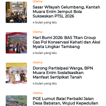
Utama
WN
Sasar Wilayah Gelumbang, Kantah
SUMEDANG
Muara Enim Jemput Bola
Sukseskan PTSL 2026
4 bulan yang lalu
WN
CIANJUR
Utama
Hari Bumi 2026: BAS Titan Group
WN
Gas Pol Konservasi Kehati dan Aksi
KEPULAUAN
Nyata Lingkar Tambang
SERIBU
4 bulan yang lalu
Utama
WN
Dorong Partisipasi Warga, BPN
TANGERANG
Muara Enim Sosialisasikan
Manfaat Sertipikat Tanah
WN
4 bulan yang lalu
BINJAI
Utama
PGE Lumut Balai Perbaiki Jalan
WN
Desa Babatan, Wujud Kepedulian
CIREBON