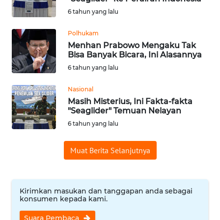
6 tahun yang lalu
Informasi
Polhukam
INDEKS
Menhan Prabowo Mengaku Tak
BERITA
Bisa Banyak Bicara, Ini Alasannya
6 tahun yang lalu
KONTAK
KAMI
Nasional
Masih Misterius, Ini Fakta-fakta
"Seaglider" Temuan Nelayan
INFO
IKLAN
6 tahun yang lalu
TENTANG
Muat Berita Selanjutnya
KAMI
PEDOMAN
Kirimkan masukan dan tanggapan anda sebagai
MEDIA
konsumen kepada kami.
SIBER
Suara Pembaca