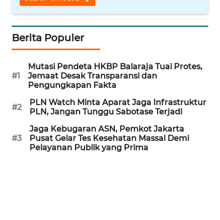
REDAKSI
KARIR
Berita Populer
DISCLAIMER
Mutasi Pendeta HKBP Balaraja Tuai Protes,
#1
Jemaat Desak Transparansi dan
Pengungkapan Fakta
Wahana
News
PLN Watch Minta Aparat Jaga Infrastruktur
Regional
#2
PLN, Jangan Tunggu Sabotase Terjadi
Jaga Kebugaran ASN, Pemkot Jakarta
WN
#3
Pusat Gelar Tes Kesehatan Massal Demi
SUMUT
Pelayanan Publik yang Prima
WN
JAKARTA
WN
JABAR