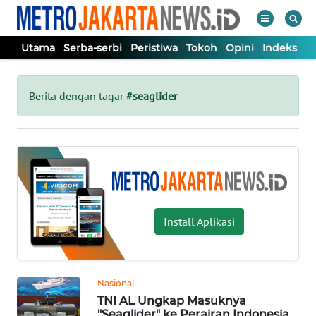
Utama
Serba-serbi
Peristiwa
Tokoh
Opini
Indeks
WAHANA
Tutup
TV
Berita dengan tagar
#seaglider
UTAMA
SERBA-
SERBI
Install Aplikasi
PERISTIWA
TOKOH
Nasional
TNI AL Ungkap Masuknya
OPINI
"Seaglider" ke Perairan Indonesia