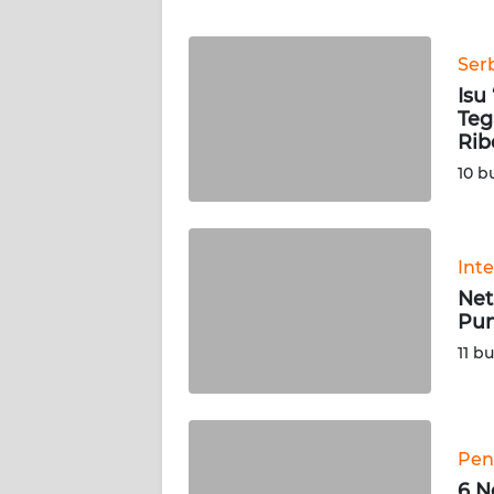
WN
BANTEN
Ser
WN
Isu
NTT
Teg
Rib
WN
10 b
KEPRI
WN
Int
PAPUA
Net
Pun
WN
11 b
PAPUA
BARAT
WN
Pen
RIAU
6 N