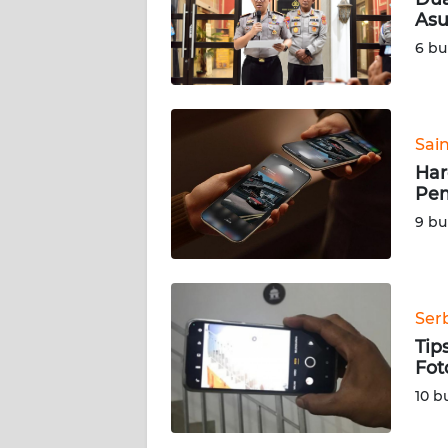
Asu
KARIR
6 bu
DISCLAIMER
Wahana
Sai
News
Har
Regional
Pem
9 bu
WN
SUMUT
WN
Ser
JAKARTA
Tip
Fot
WN
10 b
JABAR