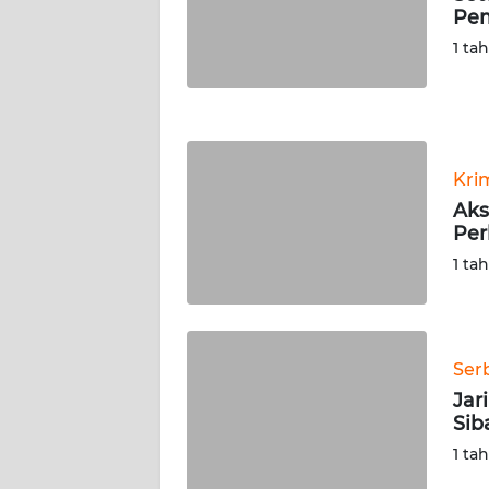
Pem
WN
NUSANTARA
1 ta
WN
JOGJA
Kri
WN
JATIM
Aks
Per
WN
1 ta
BALI
WN
KALBAR
Ser
Jar
Sib
WN
KALTENG
1 ta