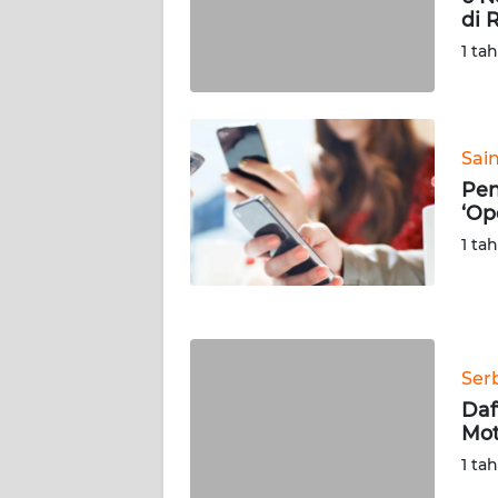
di 
WN
SERAMBI
1 ta
WN
JAMBI
Sai
Pen
WN
‘Op
SULTRA
1 ta
WN
NTB
WN
Ser
SULTENG
Daf
Mot
WN
SULBAR
1 ta