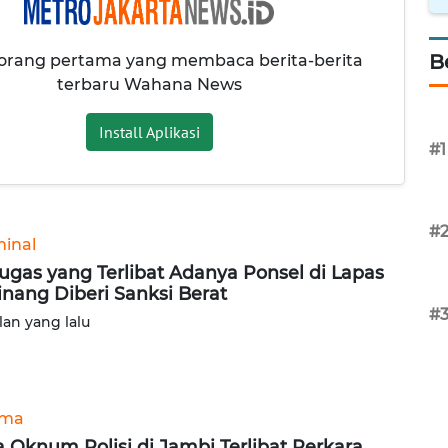
B
 orang pertama yang membaca berita-berita
terbaru Wahana News
Install Aplikasi
#1
#
minal
ugas yang Terlibat Adanya Ponsel di Lapas
inang Diberi Sanksi Berat
#
lan yang lalu
ama
 Oknum Polisi di Jambi Terlibat Perkara