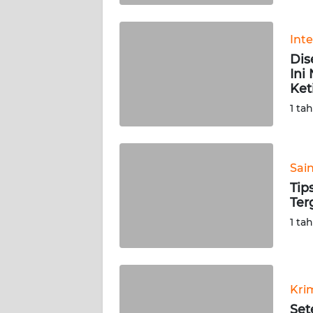
WN
BABEL
Int
Dis
WN
Ini
SUMBAR
Ket
1 ta
WN
SUMSEL
Sai
WN
BENGKULU
Tip
Ter
WN
1 ta
LAMPUNG
WN
JATENG
Kri
Set