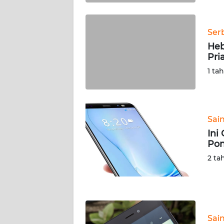
WN
KALTARA
Ser
WN
Heb
KALSEL
Pri
1 ta
WN
KALTIM
WN
Sai
SULSEL
Ini
Pon
WN
2 ta
GORONTALO
WN
SULUT
Sai