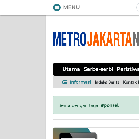
MENU
WAHANA
Tutup
TV
UTAMA
SERBA-
Utama
Serba-serbi
Peristiw
SERBI
Informasi
Indeks Berita
Kontak 
PERISTIWA
TOKOH
Berita dengan tagar
#ponsel
OPINI
Informasi