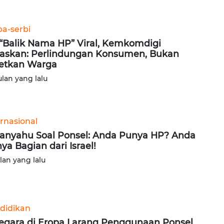
ba-serbi
 “Balik Nama HP” Viral, Kemkomdigi
askan: Perlindungan Konsumen, Bukan
etkan Warga
ulan yang lalu
ernasional
anyahu Soal Ponsel: Anda Punya HP? Anda
ya Bagian dari Israel!
ulan yang lalu
didikan
egara di Eropa Larang Penggunaan Ponsel