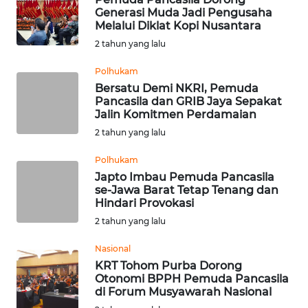
Generasi Muda Jadi Pengusaha
Melalui Diklat Kopi Nusantara
WN
2 tahun yang lalu
NUSANTARA
Polhukam
WN
Bersatu Demi NKRI, Pemuda
JOGJA
Pancasila dan GRIB Jaya Sepakat
Jalin Komitmen Perdamaian
2 tahun yang lalu
WN
JATIM
Polhukam
Japto Imbau Pemuda Pancasila
WN
se-Jawa Barat Tetap Tenang dan
BALI
Hindari Provokasi
2 tahun yang lalu
WN
Nasional
KALBAR
KRT Tohom Purba Dorong
Otonomi BPPH Pemuda Pancasila
WN
di Forum Musyawarah Nasional
KALTENG