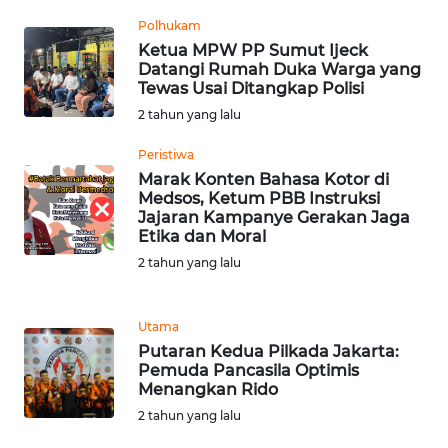
LANGKAT
Polhukam
Ketua MPW PP Sumut Ijeck
WN
Datangi Rumah Duka Warga yang
TAPANULI
Tewas Usai Ditangkap Polisi
SELATAN
2 tahun yang lalu
WN
Peristiwa
TANJUNG
Marak Konten Bahasa Kotor di
LESUNG
Medsos, Ketum PBB Instruksi
Jajaran Kampanye Gerakan Jaga
Etika dan Moral
WN
2 tahun yang lalu
KARO
WN
Utama
SIMALUNGUN
Putaran Kedua Pilkada Jakarta:
Pemuda Pancasila Optimis
Menangkan Rido
WN
2 tahun yang lalu
LABUHANBATU