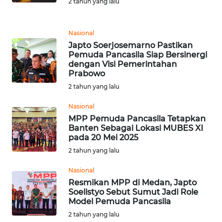
2 tahun yang lalu
WN
Nasional
KALTARA
Japto Soerjosemarno Pastikan
Pemuda Pancasila Siap Bersinergi
WN
dengan Visi Pemerintahan
KALSEL
Prabowo
2 tahun yang lalu
WN
Nasional
KALTIM
MPP Pemuda Pancasila Tetapkan
Banten Sebagai Lokasi MUBES XI
WN
pada 20 Mei 2025
SULSEL
2 tahun yang lalu
WN
Nasional
GORONTALO
Resmikan MPP di Medan, Japto
Soelistyo Sebut Sumut Jadi Role
Model Pemuda Pancasila
WN
2 tahun yang lalu
SULUT