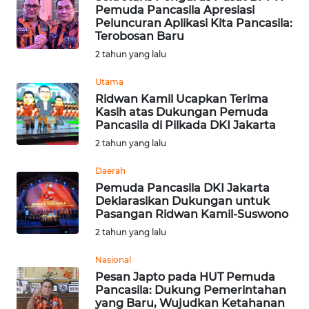
BEKASI
Pemuda Pancasila Apresiasi
Peluncuran Aplikasi Kita Pancasila:
Terobosan Baru
WN
2 tahun yang lalu
BOGOR
Utama
WN
Ridwan Kamil Ucapkan Terima
DEPOK
Kasih atas Dukungan Pemuda
Pancasila di Pilkada DKI Jakarta
2 tahun yang lalu
WN
TAPANULI
Daerah
UTARA
Pemuda Pancasila DKI Jakarta
Deklarasikan Dukungan untuk
WN
Pasangan Ridwan Kamil-Suswono
SAMOSIR
2 tahun yang lalu
Nasional
WN
PADANG
Pesan Japto pada HUT Pemuda
Pancasila: Dukung Pemerintahan
LAWAS
yang Baru, Wujudkan Ketahanan