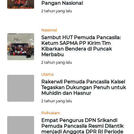
Pangan Nasional
WN
2 tahun yang lalu
SUMEDANG
WN
Nasional
CIANJUR
Sambut HUT Pemuda Pancasila:
Ketum SAPMA PP Kirim Tim
Kibarkan Bendera di Puncak
WN
Merbabu
KEPULAUAN
2 tahun yang lalu
SERIBU
Utama
WN
Rakerwil Pemuda Pancasila Kalsel
TANGERANG
Tegaskan Dukungan Penuh untuk
Muhidin dan Hasnur
2 tahun yang lalu
WN
BINJAI
Polhukam
Empat Pengurus DPN Srikandi
WN
Pemuda Pancasila Resmi Dilantik
CIREBON
menjadi Anggota DPR RI Periode