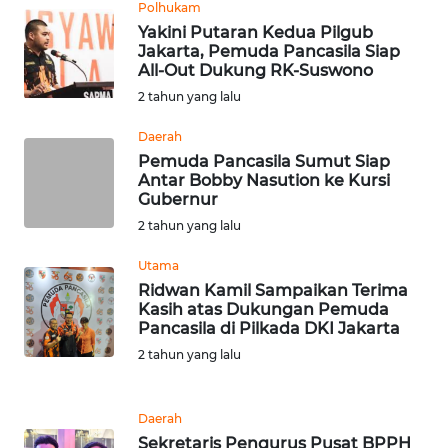
Polhukam
WN
Yakini Putaran Kedua Pilgub
TAPANULI
Jakarta, Pemuda Pancasila Siap
TENGAH
All-Out Dukung RK-Suswono
2 tahun yang lalu
WN DELI
Daerah
SERDANG
Pemuda Pancasila Sumut Siap
Antar Bobby Nasution ke Kursi
WN
Gubernur
TEBING
2 tahun yang lalu
TINGGI
Utama
WN
Ridwan Kamil Sampaikan Terima
Kasih atas Dukungan Pemuda
PAKPAK
Pancasila di Pilkada DKI Jakarta
2 tahun yang lalu
WN
KARAWANG
Daerah
WN
Sekretaris Pengurus Pusat BPPH