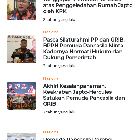
SULBAR
atas Penggeledahan Rumah Japto
oleh KPK
WN
2 tahun yang lalu
BABEL
Nasional
Pasca Silaturahmi PP dan GRIB,
WN
BPPH Pemuda Pancasila Minta
SUMBAR
Kadernya Hormati Hukum dan
Dukung Pemerintah
WN
2 tahun yang lalu
SUMSEL
Nasional
Akhiri Kesalahpahaman,
WN
Keakraban Japto-Hercules
BENGKULU
Satukan Pemuda Pancasila dan
GRIB
WN
2 tahun yang lalu
LAMPUNG
Nasional
WN
JATENG
Pemuda Pancasila Dorong