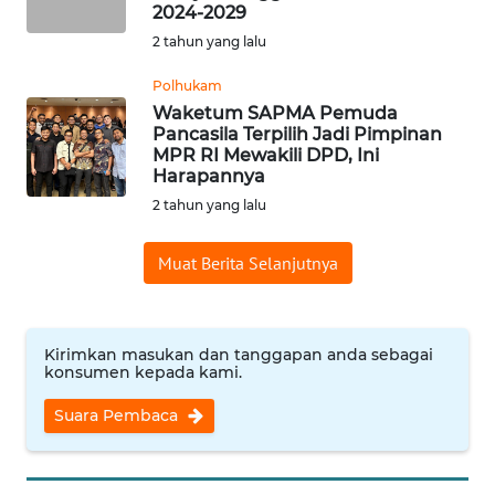
2024-2029
2 tahun yang lalu
WN
INDRAMAYU
Polhukam
Waketum SAPMA Pemuda
WN
Pancasila Terpilih Jadi Pimpinan
KUNINGAN
MPR RI Mewakili DPD, Ini
Harapannya
2 tahun yang lalu
WN
MAJALENGKA
Muat Berita Selanjutnya
WN
SUBANG
Kirimkan masukan dan tanggapan anda sebagai
konsumen kepada kami.
WN
SUKABUMI
Suara Pembaca
WN
PURWAKARTA