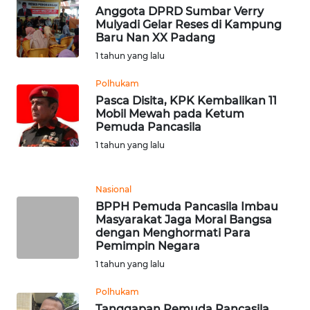
RIAU
Anggota DPRD Sumbar Verry
Mulyadi Gelar Reses di Kampung
Baru Nan XX Padang
WN
SERAMBI
1 tahun yang lalu
Polhukam
WN
Pasca Disita, KPK Kembalikan 11
JAMBI
Mobil Mewah pada Ketum
Pemuda Pancasila
WN
1 tahun yang lalu
SULTRA
Nasional
WN
BPPH Pemuda Pancasila Imbau
NTB
Masyarakat Jaga Moral Bangsa
dengan Menghormati Para
Pemimpin Negara
WN
SULTENG
1 tahun yang lalu
Polhukam
WN
Tanggapan Pemuda Pancasila