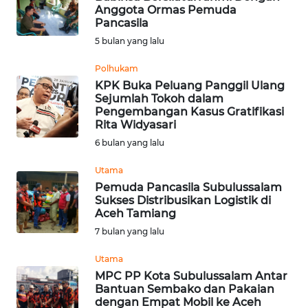
Anggota Ormas Pemuda
Informasi
Pancasila
5 bulan yang lalu
INDEKS
BERITA
Polhukam
KPK Buka Peluang Panggil Ulang
Sejumlah Tokoh dalam
KONTAK
Pengembangan Kasus Gratifikasi
KAMI
Rita Widyasari
6 bulan yang lalu
INFO
IKLAN
Utama
Pemuda Pancasila Subulussalam
Sukses Distribusikan Logistik di
TENTANG
Aceh Tamiang
KAMI
7 bulan yang lalu
PEDOMAN
Utama
MEDIA
MPC PP Kota Subulussalam Antar
SIBER
Bantuan Sembako dan Pakaian
dengan Empat Mobil ke Aceh