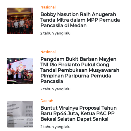
Nasional
WN
Bobby Nasution Raih Anugerah
MALUKU
Tanda Mitra dalam MPP Pemuda
Pancasila di Medan
2 tahun yang lalu
WN
MALUT
Nasional
WN
Pangdam Bukit Barisan Mayjen
DAIRI
TNI Rio Firdianto Pukul Gong
Tandai Pembukaan Musyawarah
Pimpinan Paripurna Pemuda
WN
Pancasila
DANAU
2 tahun yang lalu
TOBA
Daerah
WN
Buntut Viralnya Proposal Tahun
NIAS
Baru Rp44 Juta, Ketua PAC PP
Bekasi Selatan Dapat Sanksi
WN
2 tahun yang lalu