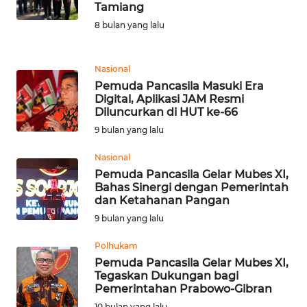
Tamiang
REDAKSI
8 bulan yang lalu
KARIR
Nasional
Pemuda Pancasila Masuki Era
DISCLAIMER
Digital, Aplikasi JAM Resmi
Diluncurkan di HUT ke-66
Wahana
9 bulan yang lalu
News
Regional
Nasional
Pemuda Pancasila Gelar Mubes XI,
WN
Bahas Sinergi dengan Pemerintah
SUMUT
dan Ketahanan Pangan
9 bulan yang lalu
WN
Polhukam
JAKARTA
Pemuda Pancasila Gelar Mubes XI,
Tegaskan Dukungan bagi
WN
Pemerintahan Prabowo-Gibran
JABAR
10 bulan yang lalu