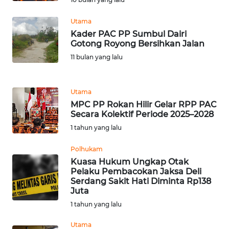
WN
Utama
BANTEN
Kader PAC PP Sumbul Dairi
Gotong Royong Bersihkan Jalan
11 bulan yang lalu
WN
NTT
Utama
WN
MPC PP Rokan Hilir Gelar RPP PAC
KEPRI
Secara Kolektif Periode 2025–2028
1 tahun yang lalu
WN
PAPUA
Polhukam
Kuasa Hukum Ungkap Otak
Pelaku Pembacokan Jaksa Deli
WN
Serdang Sakit Hati Diminta Rp138
PAPUA
Juta
BARAT
1 tahun yang lalu
WN
Utama