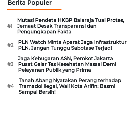
Berita Populer
WN
PRIANGAN
Mutasi Pendeta HKBP Balaraja Tuai Protes,
TIMUR
#1
Jemaat Desak Transparansi dan
Pengungkapan Fakta
WN
PLN Watch Minta Aparat Jaga Infrastruktur
#2
SEMARANG
PLN, Jangan Tunggu Sabotase Terjadi
Jaga Kebugaran ASN, Pemkot Jakarta
WN
#3
Pusat Gelar Tes Kesehatan Massal Demi
SOLO
Pelayanan Publik yang Prima
Tanah Abang Nyatakan Perang terhadap
WN
#4
Tramadol Ilegal, Wali Kota Arifin: Basmi
BOROBUDUR
Sampai Bersih!
WN
MADURA
WN