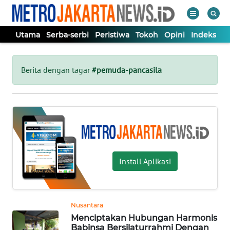
Utama
Serba-serbi
Peristiwa
Tokoh
Opini
Indeks
WAHANA
Tutup
TV
Berita dengan tagar
#pemuda-pancasila
UTAMA
SERBA-
SERBI
Install Aplikasi
PERISTIWA
TOKOH
Nusantara
Menciptakan Hubungan Harmonis
OPINI
Babinsa Bersilaturrahmi Dengan