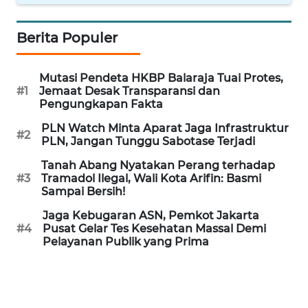
WN
Berita Populer
BANTEN
Mutasi Pendeta HKBP Balaraja Tuai Protes,
WN
#1
Jemaat Desak Transparansi dan
NTT
Pengungkapan Fakta
PLN Watch Minta Aparat Jaga Infrastruktur
WN
#2
PLN, Jangan Tunggu Sabotase Terjadi
KEPRI
Tanah Abang Nyatakan Perang terhadap
#3
Tramadol Ilegal, Wali Kota Arifin: Basmi
WN
Sampai Bersih!
PAPUA
Jaga Kebugaran ASN, Pemkot Jakarta
#4
Pusat Gelar Tes Kesehatan Massal Demi
WN
Pelayanan Publik yang Prima
PAPUA
BARAT
WN