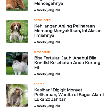
Mencegahnya
Informasi
4 tahun yang lalu
INDEKS
Serba-serbi
BERITA
Kehilangan Anjing Peliharaan
Memang Menyakitkan, Ini Alasan
Ilmiahnya
KONTAK
4 tahun yang lalu
KAMI
Kesehatan
INFO
Bisa Tertular, Jauhi Anabul Bila
IKLAN
Kondisi Kesehatan Anda Kurang
Fit
TENTANG
4 tahun yang lalu
KAMI
Utama
Kasihan! Digigit Monyet
PEDOMAN
Peliharaan, Wanita di Bogor Alami
MEDIA
Luka 20 Jahitan
SIBER
4 tahun yang lalu