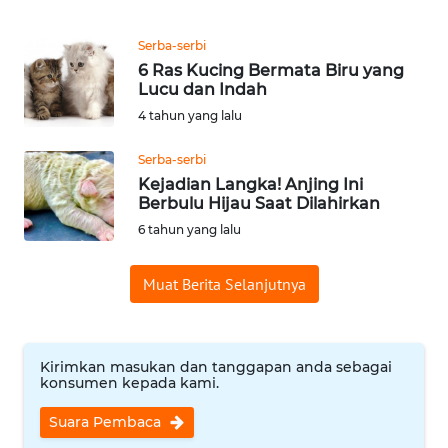
REDAKSI
Serba-serbi
6 Ras Kucing Bermata Biru yang
KARIR
Lucu dan Indah
4 tahun yang lalu
DISCLAIMER
Serba-serbi
Wahana
Kejadian Langka! Anjing Ini
News
Berbulu Hijau Saat Dilahirkan
Regional
6 tahun yang lalu
WN
Muat Berita Selanjutnya
SUMUT
WN
JAKARTA
Kirimkan masukan dan tanggapan anda sebagai
konsumen kepada kami.
WN
Suara Pembaca
JABAR