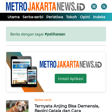
Utama
Serba-serbi
Peristiwa
Tokoh
Opini
Indeks
WAHANA
Tutup
TV
Berita dengan tagar
#peliharaan
UTAMA
SERBA-
SERBI
Install Aplikasi
PERISTIWA
TOKOH
Serba-serbi
Ternyata Anjing Bisa Demensia,
OPINI
Begini Gejala dan Cara