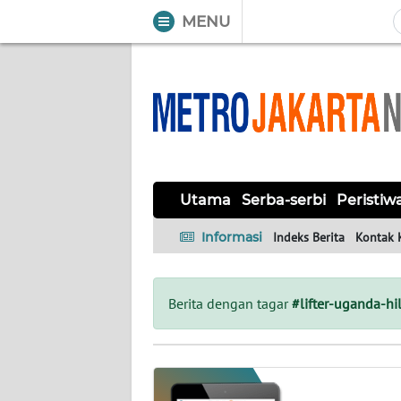
MENU
WAHANA
Tutup
TV
UTAMA
SERBA-
Utama
Serba-serbi
Peristiw
SERBI
Informasi
Indeks Berita
Kontak 
PERISTIWA
TOKOH
Berita dengan tagar
#lifter-uganda-hi
OPINI
Informasi