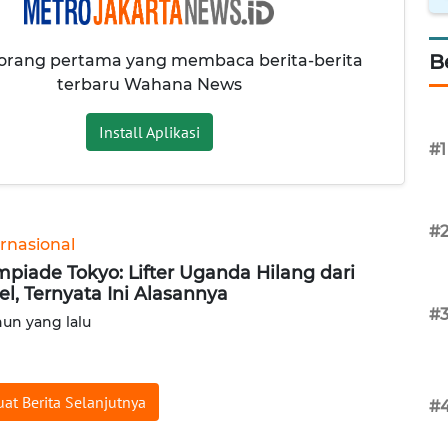
B
 orang pertama yang membaca berita-berita
terbaru Wahana News
Install Aplikasi
#1
#
ernasional
mpiade Tokyo: Lifter Uganda Hilang dari
el, Ternyata Ini Alasannya
#
hun yang lalu
at Berita Selanjutnya
#