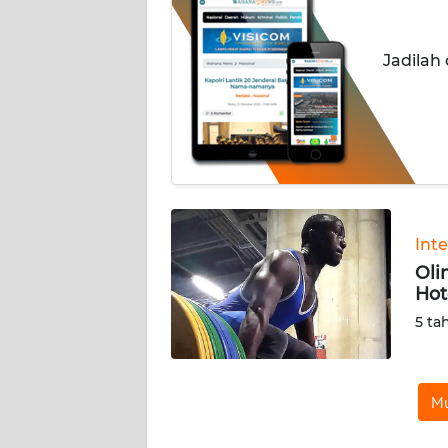
INDEKS
Jadilah
BERITA
KONTAK
KAMI
INFO
IKLAN
Int
TENTANG
Oli
KAMI
Hot
5 ta
PEDOMAN
MEDIA
SIBER
Mu
REDAKSI