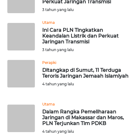
Perkuat Jaringan Transmisi
BEKASI
3 tahun yang lalu
WN
Utama
BOGOR
Ini Cara PLN Tingkatkan
Keandalan Listrik dan Perkuat
Jaringan Transmisi
WN
DEPOK
3 tahun yang lalu
Perapki
WN
Ditangkap di Sumut, 11 Terduga
TAPANULI
Teroris Jaringan Jemaah Islamiyah
UTARA
4 tahun yang lalu
WN
SAMOSIR
Utama
Dalam Rangka Pemeliharaan
WN
Jaringan di Makassar dan Maros,
PADANG
PLN Terjunkan Tim PDKB
LAWAS
4 tahun yang lalu