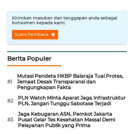
WN
Kirimkan masukan dan tanggapan anda sebagai
INDRAMAYU
konsumen kepada kami.
Suara Pembaca
WN
KUNINGAN
WN
Berita Populer
MAJALENGKA
Mutasi Pendeta HKBP Balaraja Tuai Protes,
WN
#1
Jemaat Desak Transparansi dan
SUBANG
Pengungkapan Fakta
PLN Watch Minta Aparat Jaga Infrastruktur
#2
WN
PLN, Jangan Tunggu Sabotase Terjadi
SUKABUMI
Jaga Kebugaran ASN, Pemkot Jakarta
#3
Pusat Gelar Tes Kesehatan Massal Demi
WN
Pelayanan Publik yang Prima
PURWAKARTA