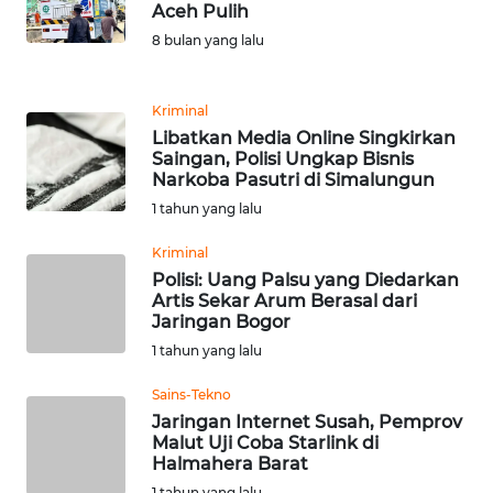
Aceh Pulih
REDAKSI
8 bulan yang lalu
KARIR
Kriminal
Libatkan Media Online Singkirkan
DISCLAIMER
Saingan, Polisi Ungkap Bisnis
Narkoba Pasutri di Simalungun
Wahana
1 tahun yang lalu
News
Regional
Kriminal
Polisi: Uang Palsu yang Diedarkan
WN
Artis Sekar Arum Berasal dari
SUMUT
Jaringan Bogor
1 tahun yang lalu
WN
Sains-Tekno
JAKARTA
Jaringan Internet Susah, Pemprov
Malut Uji Coba Starlink di
WN
Halmahera Barat
JABAR
1 tahun yang lalu