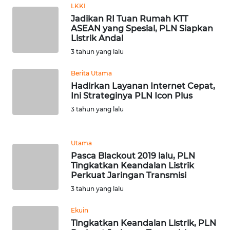
LKKI
WN
Jadikan RI Tuan Rumah KTT
TAPANULI
ASEAN yang Spesial, PLN Siapkan
TENGAH
Listrik Andal
3 tahun yang lalu
WN DELI
SERDANG
Berita Utama
Hadirkan Layanan Internet Cepat,
Ini Strateginya PLN Icon Plus
WN
3 tahun yang lalu
TEBING
TINGGI
Utama
WN
Pasca Blackout 2019 lalu, PLN
PAKPAK
Tingkatkan Keandalan Listrik
Perkuat Jaringan Transmisi
WN
3 tahun yang lalu
KARAWANG
Ekuin
Tingkatkan Keandalan Listrik, PLN
WN