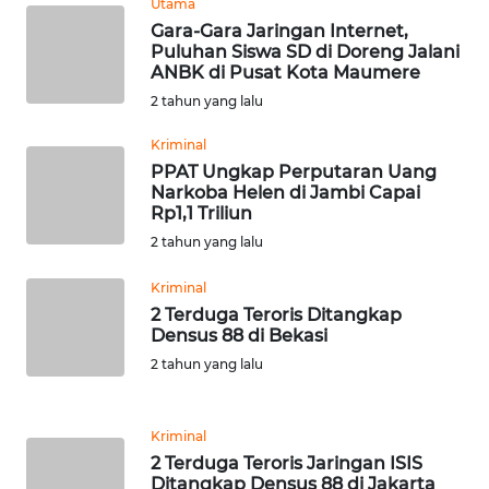
SULBAR
Utama
Gara-Gara Jaringan Internet,
Puluhan Siswa SD di Doreng Jalani
WN
ANBK di Pusat Kota Maumere
BABEL
2 tahun yang lalu
WN
Kriminal
SUMBAR
PPAT Ungkap Perputaran Uang
Narkoba Helen di Jambi Capai
Rp1,1 Triliun
WN
2 tahun yang lalu
SUMSEL
Kriminal
WN
2 Terduga Teroris Ditangkap
BENGKULU
Densus 88 di Bekasi
2 tahun yang lalu
WN
LAMPUNG
Kriminal
2 Terduga Teroris Jaringan ISIS
WN
Ditangkap Densus 88 di Jakarta
JATENG