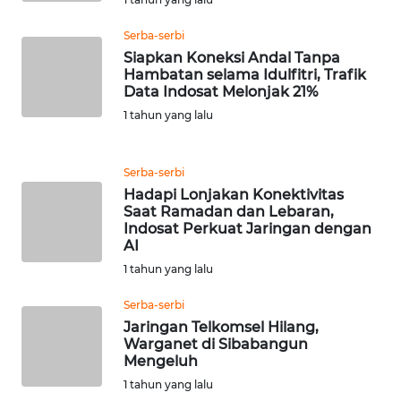
Serba-serbi
WN
BANTEN
Siapkan Koneksi Andal Tanpa
Hambatan selama Idulfitri, Trafik
Data Indosat Melonjak 21%
WN
1 tahun yang lalu
NTT
WN
Serba-serbi
KEPRI
Hadapi Lonjakan Konektivitas
Saat Ramadan dan Lebaran,
Indosat Perkuat Jaringan dengan
WN
AI
PAPUA
1 tahun yang lalu
WN
Serba-serbi
PAPUA
Jaringan Telkomsel Hilang,
BARAT
Warganet di Sibabangun
Mengeluh
1 tahun yang lalu
WN