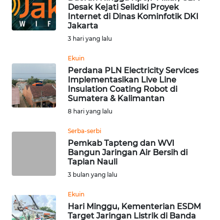
Desak Kejati Selidiki Proyek
Informasi
Internet di Dinas Kominfotik DKI
Jakarta
INDEKS
3 hari yang lalu
BERITA
Ekuin
Perdana PLN Electricity Services
KONTAK
Implementasikan Live Line
KAMI
Insulation Coating Robot di
Sumatera & Kalimantan
INFO
8 hari yang lalu
IKLAN
Serba-serbi
Pemkab Tapteng dan WVI
TENTANG
Bangun Jaringan Air Bersih di
KAMI
Tapian Nauli
3 bulan yang lalu
PEDOMAN
MEDIA
Ekuin
SIBER
Hari Minggu, Kementerian ESDM
Target Jaringan Listrik di Banda