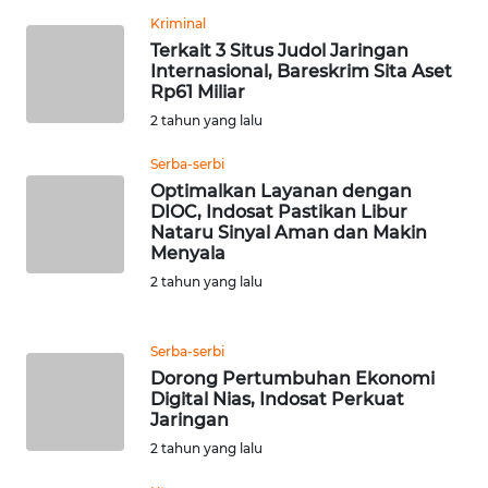
RIAU
Kriminal
Terkait 3 Situs Judol Jaringan
WN
Internasional, Bareskrim Sita Aset
SERAMBI
Rp61 Miliar
2 tahun yang lalu
WN
Serba-serbi
JAMBI
Optimalkan Layanan dengan
DIOC, Indosat Pastikan Libur
WN
Nataru Sinyal Aman dan Makin
SULTRA
Menyala
2 tahun yang lalu
WN
NTB
Serba-serbi
Dorong Pertumbuhan Ekonomi
WN
Digital Nias, Indosat Perkuat
SULTENG
Jaringan
2 tahun yang lalu
WN