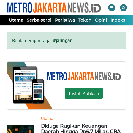
Utama
Serba-serbi
Peristiwa
Tokoh
Opini
Indeks
WAHANA
Tutup
TV
Berita dengan tagar
#jaringan
UTAMA
SERBA-
SERBI
Install Aplikasi
PERISTIWA
TOKOH
Utama
Diduga Rugikan Keuangan
OPINI
Daerah Hingga Rp6,7 Miliar, CBA