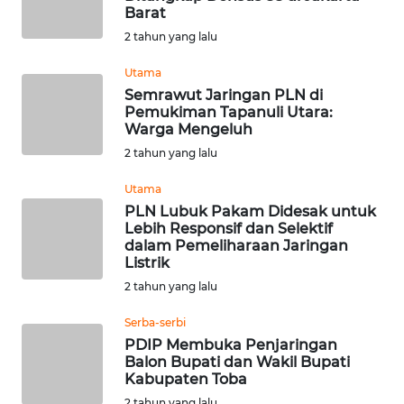
Barat
2 tahun yang lalu
WN
NUSANTARA
Utama
Semrawut Jaringan PLN di
Pemukiman Tapanuli Utara:
WN
Warga Mengeluh
JOGJA
2 tahun yang lalu
WN
Utama
JATIM
PLN Lubuk Pakam Didesak untuk
Lebih Responsif dan Selektif
dalam Pemeliharaan Jaringan
WN
Listrik
BALI
2 tahun yang lalu
WN
Serba-serbi
KALBAR
PDIP Membuka Penjaringan
Balon Bupati dan Wakil Bupati
Kabupaten Toba
WN
KALTENG
2 tahun yang lalu