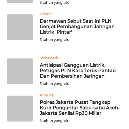
LANGKAT
3 tahun yang lalu
Utama
WN
Darmawan Sebut Saat Ini PLN
TAPANULI
Genjot Pembangunan Jaringan
SELATAN
Listrik ‘Pintar'
3 tahun yang lalu
WN
TANJUNG
LESUNG
Serba-serbi
Antisipasi Gangguan Listrik,
Petugas PLN Karo Terus Pantau
WN
Dan Pembersihan Jaringan
KARO
3 tahun yang lalu
WN
Kriminal
SIMALUNGUN
Polres Jakarta Pusat Tangkap
Kurir Pengantar Sabu-sabu Aceh-
Jakarta Senilai Rp30 Miliar
WN
LABUHANBATU
3 tahun yang lalu