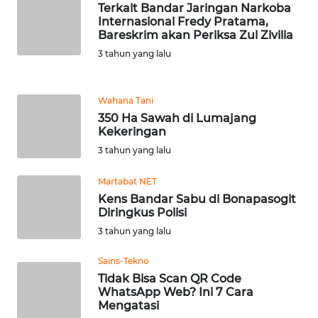
Terkait Bandar Jaringan Narkoba
Internasional Fredy Pratama,
WN
Bareskrim akan Periksa Zul Zivilia
MALUKU
3 tahun yang lalu
WN
MALUT
Wahana Tani
350 Ha Sawah di Lumajang
Kekeringan
WN
DAIRI
3 tahun yang lalu
Martabat NET
WN
Kens Bandar Sabu di Bonapasogit
DANAU
Diringkus Polisi
TOBA
3 tahun yang lalu
WN
Sains-Tekno
NIAS
Tidak Bisa Scan QR Code
WhatsApp Web? Ini 7 Cara
Mengatasi
WN