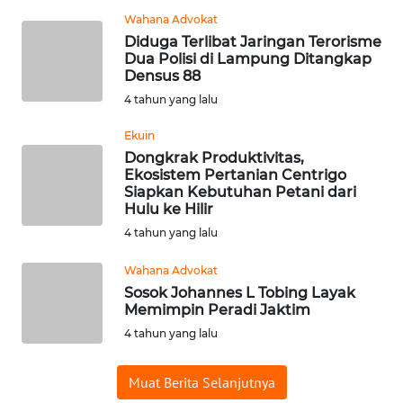
Wahana Advokat
WN
Diduga Terlibat Jaringan Terorisme
SUMEDANG
Dua Polisi di Lampung Ditangkap
Densus 88
WN
4 tahun yang lalu
CIANJUR
Ekuin
WN
Dongkrak Produktivitas,
Ekosistem Pertanian Centrigo
KEPULAUAN
Siapkan Kebutuhan Petani dari
SERIBU
Hulu ke Hilir
4 tahun yang lalu
WN
TANGERANG
Wahana Advokat
Sosok Johannes L Tobing Layak
WN
Memimpin Peradi Jaktim
BINJAI
4 tahun yang lalu
WN
Muat Berita Selanjutnya
CIREBON