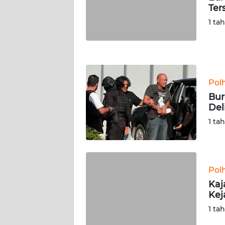
Ter
WN
NUSANTARA
1 ta
WN
JOGJA
Pol
WN
JATIM
Bur
Del
WN
1 ta
BALI
WN
KALBAR
Pol
Kaj
Kej
WN
KALTENG
1 ta