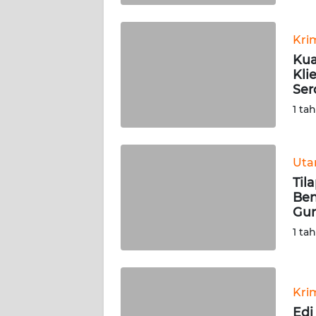
WN
BABEL
Kri
Kua
WN
Kli
SUMBAR
Ser
1 ta
WN
SUMSEL
Ut
WN
Til
BENGKULU
Ben
Gun
WN
1 ta
LAMPUNG
WN
JATENG
Kri
Edi