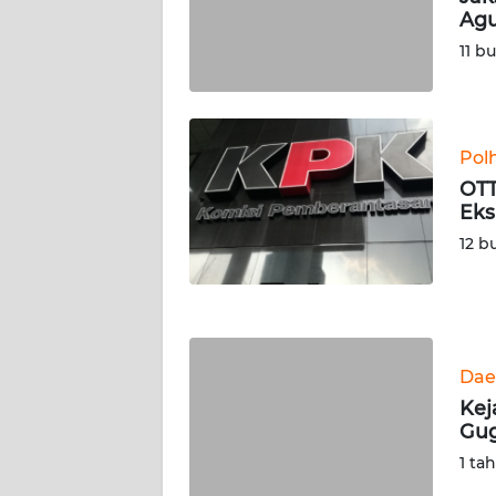
Agu
WN
SERAMBI
11 b
WN
JAMBI
Pol
OTT
WN
Eks
SULTRA
12 b
WN
NTB
WN
Dae
SULTENG
Kej
Gug
WN
SULBAR
1 ta