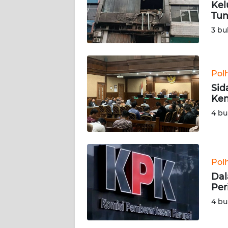
Kel
Tun
KARIR
3 bu
DISCLAIMER
Wahana
Pol
News
Sid
Regional
Kem
4 bu
WN
SUMUT
WN
Pol
JAKARTA
Dal
Per
WN
4 bu
JABAR