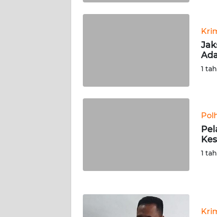
WN
KALTARA
Kri
WN
Jak
KALSEL
Ada
1 ta
WN
KALTIM
WN
Pol
SULSEL
Pel
Kes
WN
1 ta
GORONTALO
WN
SULUT
Kri