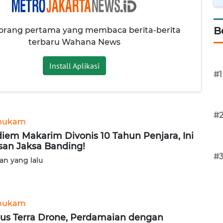
B
 orang pertama yang membaca berita-berita
terbaru Wahana News
Install Aplikasi
#1
#
hukam
iem Makarim Divonis 10 Tahun Penjara, Ini
san Jaksa Banding!
#
lan yang lalu
hukam
us Terra Drone, Perdamaian dengan