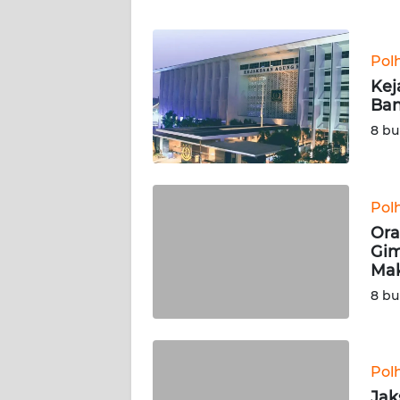
WN
BANTEN
Pol
WN
Kej
NTT
Ban
8 bu
WN
KEPRI
WN
Pol
PAPUA
Ora
Gim
Ma
WN
PAPUA
8 bu
BARAT
WN
Pol
RIAU
Jak