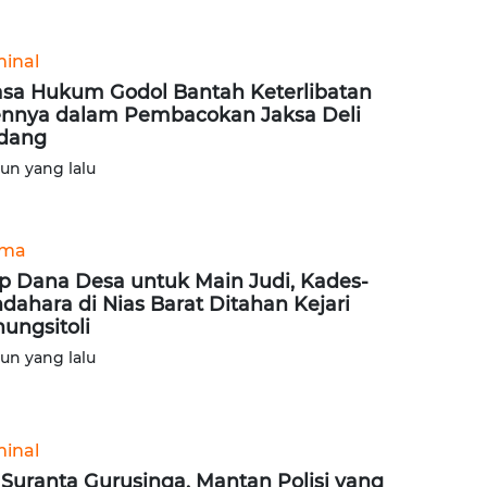
minal
sa Hukum Godol Bantah Keterlibatan
ennya dalam Pembacokan Jaksa Deli
dang
hun yang lalu
ama
ap Dana Desa untuk Main Judi, Kades-
dahara di Nias Barat Ditahan Kejari
ungsitoli
hun yang lalu
minal
 Suranta Gurusinga, Mantan Polisi yang