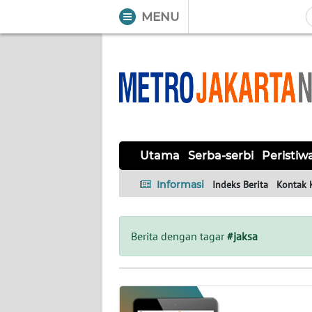
MENU
WAHANA
Tutup
TV
UTAMA
SERBA-
Utama
Serba-serbi
Peristiw
SERBI
Informasi
Indeks Berita
Kontak 
PERISTIWA
TOKOH
Berita dengan tagar
#jaksa
OPINI
Informasi