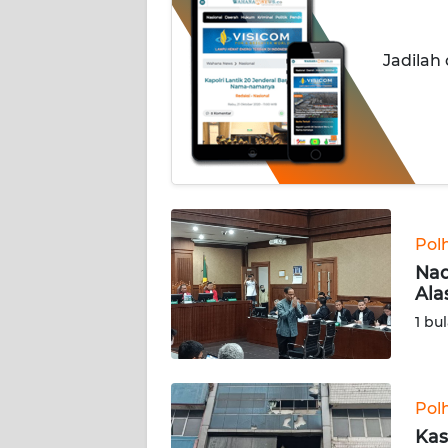
INDEKS
Jadilah
BERITA
KONTAK
KAMI
INFO
IKLAN
Pol
TENTANG
Nad
KAMI
Ala
1 bu
PEDOMAN
MEDIA
SIBER
Pol
REDAKSI
Kas