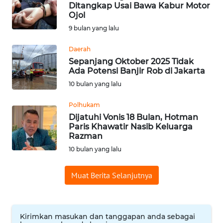
Ditangkap Usai Bawa Kabur Motor
WN
Ojol
SUMEDANG
9 bulan yang lalu
Daerah
WN
CIANJUR
Sepanjang Oktober 2025 Tidak
Ada Potensi Banjir Rob di Jakarta
10 bulan yang lalu
WN
KEPULAUAN
Polhukam
SERIBU
Dijatuhi Vonis 18 Bulan, Hotman
Paris Khawatir Nasib Keluarga
WN
Razman
TANGERANG
10 bulan yang lalu
WN
Muat Berita Selanjutnya
BINJAI
WN
Kirimkan masukan dan tanggapan anda sebagai
CIREBON