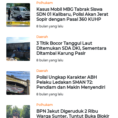
Polhukam
Kasus Mobil MBG Tabrak Siswa
WN
SDN 01 Kalibaru, Polisi Akan Jerat
MALUKU
Sopir dengan Pasal 360 KUHP
8 bulan yang lalu
WN
MALUT
Daerah
3 Titik Bocor Tanggul Laut
Ditemukan SDA DKI, Sementara
WN
Ditambal Karung Pasir
DAIRI
8 bulan yang lalu
WN
Daerah
DANAU
Polisi Ungkap Karakter ABH
TOBA
Pelaku Ledakan SMAN 72:
Pendiam dan Makin Menyendiri
8 bulan yang lalu
WN
NIAS
Polhukam
BPN Jakut Digeruduk 2 Ribu
WN
Warga Sunter, Tuntut Buka Blokir