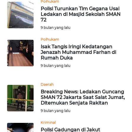
Polhukam
BEKASI
Polisi Turunkan Tim Gegana Usai
Ledakan di Masjid Sekolah SMAN
WN
72
BOGOR
9 bulan yang lalu
Polhukam
WN
DEPOK
Isak Tangis Iringi Kedatangan
Jenazah Muhammad Farhan di
Rumah Duka
WN
9 bulan yang lalu
TAPANULI
UTARA
Daerah
WN
Breaking News: Ledakan Guncang
SAMOSIR
SMAN 72 Jakarta Saat Salat Jumat,
Ditemukan Senjata Rakitan
9 bulan yang lalu
WN
PADANG
Kriminal
LAWAS
Polisi Gadungan di Jakut