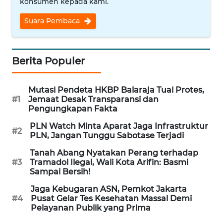
konsumen kepada kami.
Suara Pembaca
WN
INDRAMAYU
WN
Berita Populer
KUNINGAN
Mutasi Pendeta HKBP Balaraja Tuai Protes,
WN
#1
Jemaat Desak Transparansi dan
MAJALENGKA
Pengungkapan Fakta
PLN Watch Minta Aparat Jaga Infrastruktur
#2
WN
PLN, Jangan Tunggu Sabotase Terjadi
SUBANG
Tanah Abang Nyatakan Perang terhadap
#3
Tramadol Ilegal, Wali Kota Arifin: Basmi
WN
Sampai Bersih!
SUKABUMI
Jaga Kebugaran ASN, Pemkot Jakarta
#4
Pusat Gelar Tes Kesehatan Massal Demi
WN
Pelayanan Publik yang Prima
PURWAKARTA