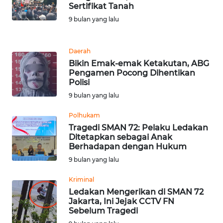
LANGKAT
Sertifikat Tanah
9 bulan yang lalu
WN
TAPANULI
SELATAN
Daerah
Bikin Emak-emak Ketakutan, ABG
Pengamen Pocong Dihentikan
WN
Polisi
TANJUNG
9 bulan yang lalu
LESUNG
Polhukam
WN
Tragedi SMAN 72: Pelaku Ledakan
KARO
Ditetapkan sebagai Anak
Berhadapan dengan Hukum
9 bulan yang lalu
WN
SIMALUNGUN
Kriminal
Ledakan Mengerikan di SMAN 72
WN
Jakarta, Ini Jejak CCTV FN
LABUHANBATU
Sebelum Tragedi