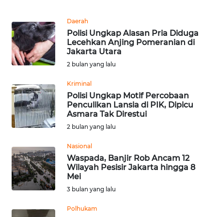
REDAKSI
Daerah
Polisi Ungkap Alasan Pria Diduga
KARIR
Lecehkan Anjing Pomeranian di
Jakarta Utara
DISCLAIMER
2 bulan yang lalu
Kriminal
Wahana
News
Polisi Ungkap Motif Percobaan
Regional
Penculikan Lansia di PIK, Dipicu
Asmara Tak Direstui
2 bulan yang lalu
WN
SUMUT
Nasional
Waspada, Banjir Rob Ancam 12
WN
Wilayah Pesisir Jakarta hingga 8
JAKARTA
Mei
3 bulan yang lalu
WN
Polhukam
JABAR