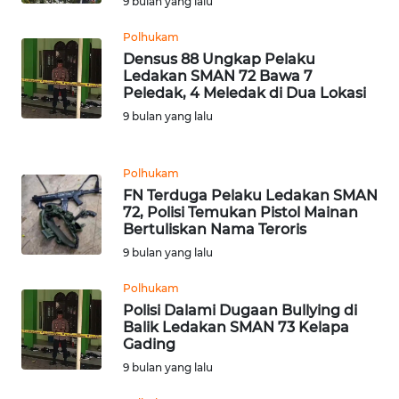
9 bulan yang lalu
WN
Polhukam
TAPANULI
Densus 88 Ungkap Pelaku
TENGAH
Ledakan SMAN 72 Bawa 7
Peledak, 4 Meledak di Dua Lokasi
WN DELI
9 bulan yang lalu
SERDANG
WN
Polhukam
TEBING
FN Terduga Pelaku Ledakan SMAN
TINGGI
72, Polisi Temukan Pistol Mainan
Bertuliskan Nama Teroris
9 bulan yang lalu
WN
PAKPAK
Polhukam
Polisi Dalami Dugaan Bullying di
WN
Balik Ledakan SMAN 73 Kelapa
KARAWANG
Gading
9 bulan yang lalu
WN