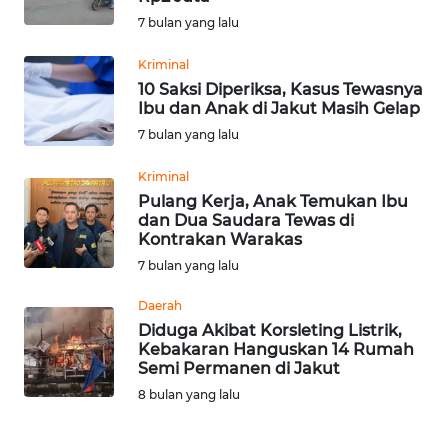
7 bulan yang lalu
WN
Kriminal
KALTARA
10 Saksi Diperiksa, Kasus Tewasnya
Ibu dan Anak di Jakut Masih Gelap
WN
7 bulan yang lalu
KALSEL
Kriminal
WN
Pulang Kerja, Anak Temukan Ibu
KALTIM
dan Dua Saudara Tewas di
Kontrakan Warakas
7 bulan yang lalu
WN
SULSEL
Daerah
Diduga Akibat Korsleting Listrik,
WN
Kebakaran Hanguskan 14 Rumah
GORONTALO
Semi Permanen di Jakut
8 bulan yang lalu
WN
SULUT