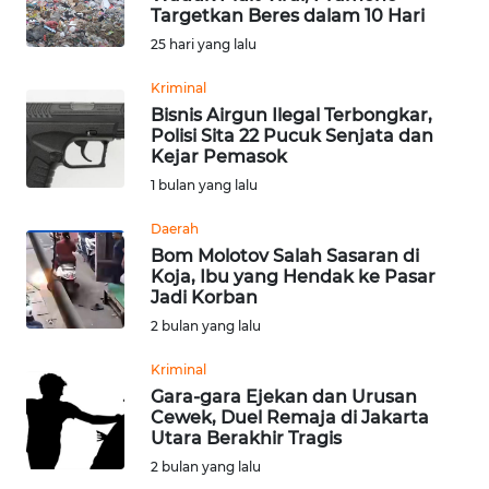
Targetkan Beres dalam 10 Hari
Informasi
25 hari yang lalu
INDEKS
Kriminal
BERITA
Bisnis Airgun Ilegal Terbongkar,
Polisi Sita 22 Pucuk Senjata dan
Kejar Pemasok
KONTAK
1 bulan yang lalu
KAMI
Daerah
INFO
Bom Molotov Salah Sasaran di
IKLAN
Koja, Ibu yang Hendak ke Pasar
Jadi Korban
TENTANG
2 bulan yang lalu
KAMI
Kriminal
Gara-gara Ejekan dan Urusan
PEDOMAN
Cewek, Duel Remaja di Jakarta
MEDIA
Utara Berakhir Tragis
SIBER
2 bulan yang lalu