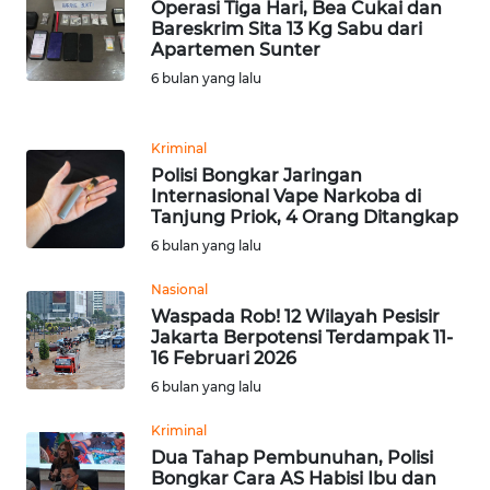
Operasi Tiga Hari, Bea Cukai dan
Bareskrim Sita 13 Kg Sabu dari
WN
Apartemen Sunter
BANTEN
6 bulan yang lalu
WN
Kriminal
NTT
Polisi Bongkar Jaringan
Internasional Vape Narkoba di
WN
Tanjung Priok, 4 Orang Ditangkap
KEPRI
6 bulan yang lalu
WN
Nasional
PAPUA
Waspada Rob! 12 Wilayah Pesisir
Jakarta Berpotensi Terdampak 11-
16 Februari 2026
WN
6 bulan yang lalu
PAPUA
BARAT
Kriminal
Dua Tahap Pembunuhan, Polisi
WN
Bongkar Cara AS Habisi Ibu dan