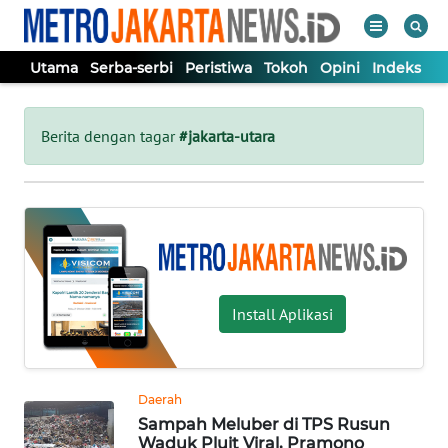
Utama
Serba-serbi
Peristiwa
Tokoh
Opini
Indeks
WAHANA
Tutup
TV
Berita dengan tagar
#jakarta-utara
UTAMA
SERBA-
SERBI
Install Aplikasi
PERISTIWA
TOKOH
Daerah
Sampah Meluber di TPS Rusun
OPINI
Waduk Pluit Viral, Pramono