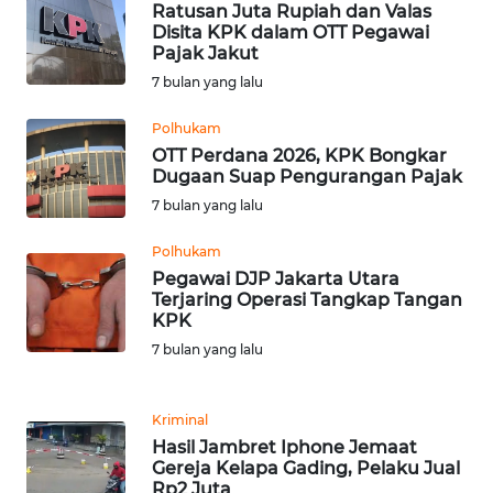
Ratusan Juta Rupiah dan Valas
Disita KPK dalam OTT Pegawai
Pajak Jakut
WN
NUSANTARA
7 bulan yang lalu
Polhukam
WN
OTT Perdana 2026, KPK Bongkar
JOGJA
Dugaan Suap Pengurangan Pajak
7 bulan yang lalu
WN
JATIM
Polhukam
Pegawai DJP Jakarta Utara
Terjaring Operasi Tangkap Tangan
WN
KPK
BALI
7 bulan yang lalu
WN
KALBAR
Kriminal
Hasil Jambret Iphone Jemaat
WN
Gereja Kelapa Gading, Pelaku Jual
KALTENG
Rp2 Juta