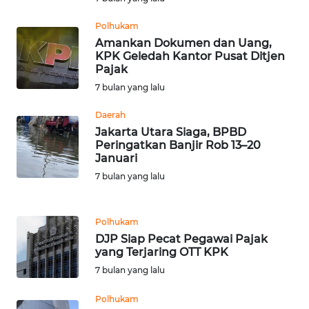
SULBAR
Polhukam
WN
Amankan Dokumen dan Uang,
BABEL
KPK Geledah Kantor Pusat Ditjen
Pajak
7 bulan yang lalu
WN
SUMBAR
Daerah
Jakarta Utara Siaga, BPBD
WN
Peringatkan Banjir Rob 13–20
SUMSEL
Januari
7 bulan yang lalu
WN
BENGKULU
Polhukam
DJP Siap Pecat Pegawai Pajak
WN
yang Terjaring OTT KPK
LAMPUNG
7 bulan yang lalu
WN
Polhukam
JATENG