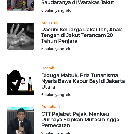
RIAU
Saudaranya di Warakas Jakut
6 bulan yang lalu
WN
Kriminal
SERAMBI
Racuni Keluarga Pakai Teh, Anak
Tengah di Jakut Terancam 20
WN
Tahun Penjara
JAMBI
6 bulan yang lalu
WN
SULTRA
Daerah
Diduga Mabuk, Pria Tunanisma
Nyaris Bawa Kabur Bayi di Jakarta
WN
Utara
NTB
6 bulan yang lalu
WN
Polhukam
SULTENG
OTT Pejabat Pajak, Menkeu
Purbaya Siapkan Mutasi hingga
Pemecatan
WN
7 bulan yang lalu