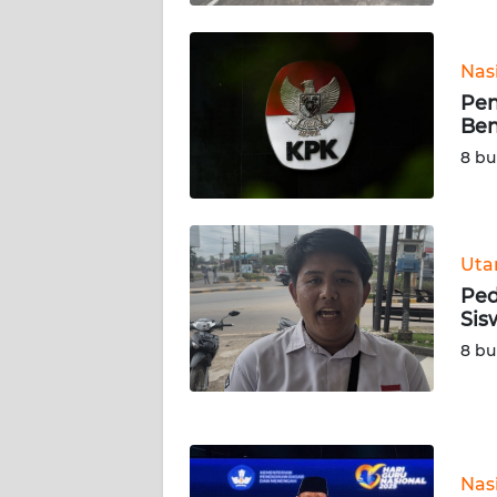
WN
KALTARA
Nas
WN
Pen
KALSEL
Ben
8 bu
WN
KALTIM
WN
Ut
SULSEL
Ped
Sis
WN
8 bu
GORONTALO
WN
SULUT
Nas