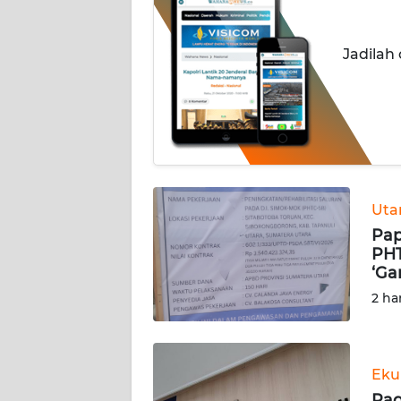
INDEKS
Jadilah
BERITA
KONTAK
KAMI
INFO
IKLAN
Ut
Pap
TENTANG
PHT
KAMI
‘Ga
2 ha
PEDOMAN
MEDIA
SIBER
Eku
REDAKSI
Pag