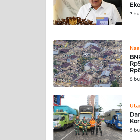
Eko
WN
NUSANTARA
7 bu
WN
JOGJA
Nas
WN
BNP
JATIM
Rp5
Rp6
WN
8 bu
BALI
WN
KALBAR
Ut
Dan
Kor
WN
KALTENG
8 bu