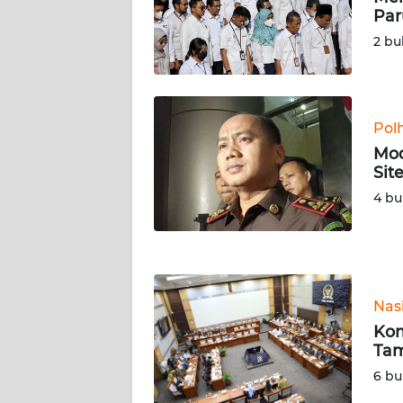
Par
WN
SERAMBI
2 bu
WN
JAMBI
Pol
Mod
WN
Sit
SULTRA
4 bu
WN
NTB
WN
Nas
SULTENG
Kom
Tam
WN
SULBAR
6 bu