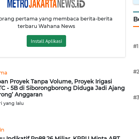
B
 orang pertama yang membaca berita-berita
terbaru Wahana News
Install Aplikasi
#1
#
ama
an Proyek Tanpa Volume, Proyek Irigasi
C - 5B di Siborongborong Diduga Jadi Ajang
rong’ Anggaran
#
ri yang lalu
in
u Indikatif Rp88,26 Miliar, KPPU Minta ABT