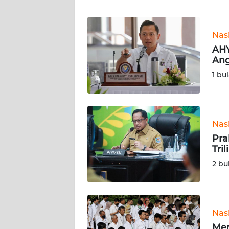
WN
BANTEN
Nas
WN
AHY
NTT
Ang
1 bu
WN
KEPRI
WN
Nas
PAPUA
Pra
Tri
WN
2 bu
PAPUA
BARAT
WN
Nas
RIAU
Men