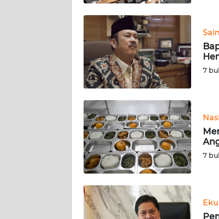
WN
BABEL
Sai
Bap
WN
Hem
SUMBAR
7 bu
WN
SUMSEL
Nas
WN
BENGKULU
Men
Ang
WN
7 bu
LAMPUNG
WN
JATENG
Eku
Pem