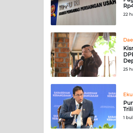
Rp4
KARIR
22 h
DISCLAIMER
Dae
Wahana
Kis
News
Regional
DPR
De
25 h
WN
SUMUT
WN
Eku
JAKARTA
Pur
Tri
WN
1 bu
JABAR