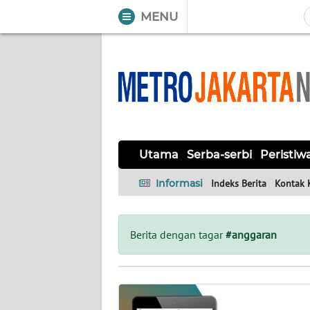
MENU
WAHANA
Tutup
TV
UTAMA
SERBA-
Utama
Serba-serbi
Peristiw
SERBI
Informasi
Indeks Berita
Kontak 
PERISTIWA
TOKOH
Berita dengan tagar
#anggaran
OPINI
Informasi