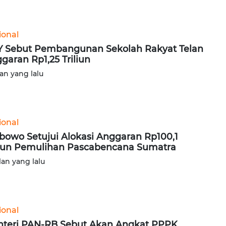
ional
 Sebut Pembangunan Sekolah Rakyat Telan
garan Rp1,25 Triliun
lan yang lalu
ional
bowo Setujui Alokasi Anggaran Rp100,1
liun Pemulihan Pascabencana Sumatra
lan yang lalu
ional
teri PAN-RB Sebut Akan Angkat PPPK