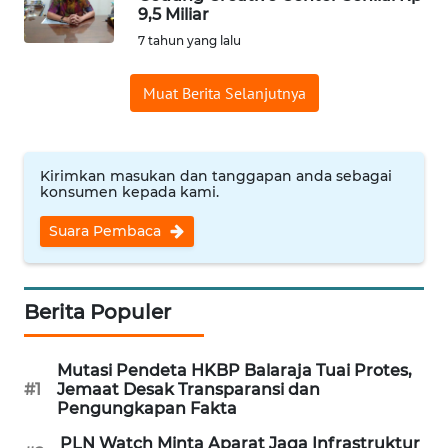
9,5 Miliar
Informasi
7 tahun yang lalu
INDEKS
Muat Berita Selanjutnya
BERITA
KONTAK
KAMI
Kirimkan masukan dan tanggapan anda sebagai
konsumen kepada kami.
INFO
Suara Pembaca
IKLAN
TENTANG
Berita Populer
KAMI
Mutasi Pendeta HKBP Balaraja Tuai Protes,
PEDOMAN
#1
Jemaat Desak Transparansi dan
MEDIA
Pengungkapan Fakta
SIBER
PLN Watch Minta Aparat Jaga Infrastruktur