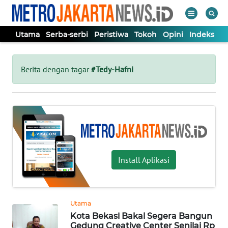
Utama
Serba-serbi
Peristiwa
Tokoh
Opini
Indeks
WAHANA
Tutup
TV
Berita dengan tagar
#Tedy-Hafni
UTAMA
SERBA-
SERBI
Install Aplikasi
PERISTIWA
TOKOH
Utama
Kota Bekasi Bakal Segera Bangun
OPINI
Gedung Creative Center Senilai Rp