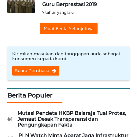
Guru Berprestasi 2019
Informasi
7 tahun yang lalu
INDEKS
Muat Berita Selanjutnya
BERITA
KONTAK
KAMI
Kirimkan masukan dan tanggapan anda sebagai
konsumen kepada kami.
INFO
Suara Pembaca
IKLAN
TENTANG
Berita Populer
KAMI
Mutasi Pendeta HKBP Balaraja Tuai Protes,
PEDOMAN
#1
Jemaat Desak Transparansi dan
MEDIA
Pengungkapan Fakta
SIBER
PLN Watch Minta Aparat Jaga Infrastruktur