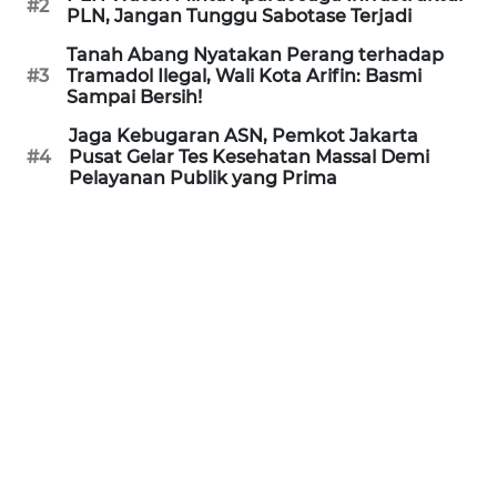
#2
PLN, Jangan Tunggu Sabotase Terjadi
REDAKSI
Tanah Abang Nyatakan Perang terhadap
#3
Tramadol Ilegal, Wali Kota Arifin: Basmi
KARIR
Sampai Bersih!
Jaga Kebugaran ASN, Pemkot Jakarta
DISCLAIMER
#4
Pusat Gelar Tes Kesehatan Massal Demi
Pelayanan Publik yang Prima
Wahana
News
Regional
WN
SUMUT
WN
JAKARTA
WN
JABAR