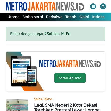
Utama
Serba-serbi
Peristiwa
Tokoh
Opini
Indeks
WAHANA
Tutup
TV
Berita dengan tagar
#Solihan-M-Pd
UTAMA
SERBA-
SERBI
Install Aplikasi
PERISTIWA
TOKOH
Sains-Tekno
Lagi, SMA Negeri 2 Kota Bekasi
OPINI
Torehkan Prestasi Lewat Lomba