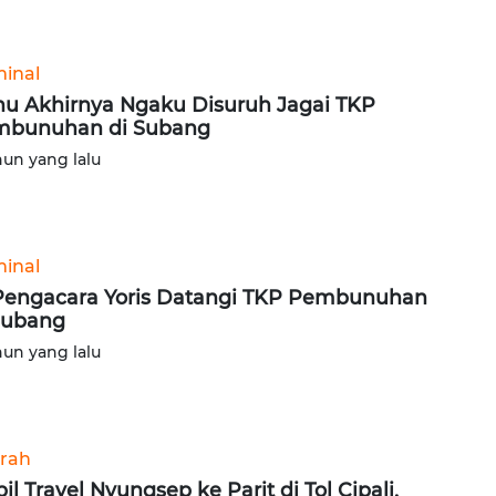
minal
u Akhirnya Ngaku Disuruh Jagai TKP
mbunuhan di Subang
hun yang lalu
minal
Pengacara Yoris Datangi TKP Pembunuhan
Subang
hun yang lalu
rah
il Travel Nyungsep ke Parit di Tol Cipali,