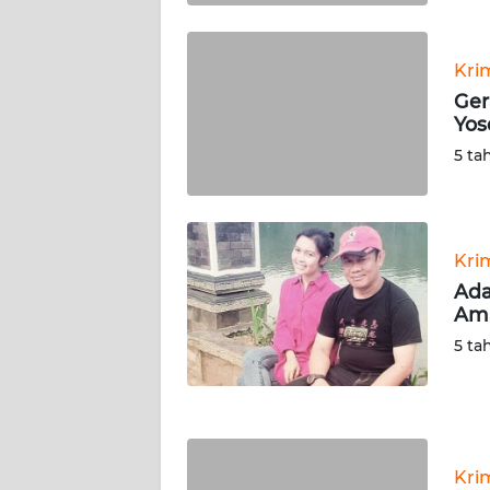
WN
KALTARA
Kri
WN
Ger
KALSEL
Yos
5 ta
WN
KALTIM
WN
Kri
SULSEL
Ada
Ama
WN
5 ta
GORONTALO
WN
SULUT
Kri