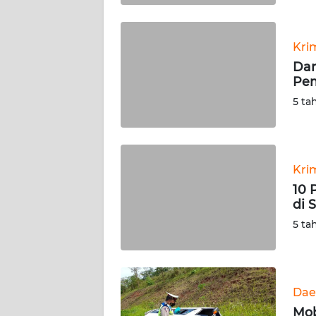
WN
BABEL
Kri
Dan
WN
Pe
SUMBAR
5 ta
WN
SUMSEL
Kri
WN
BENGKULU
10 
di 
WN
5 ta
LAMPUNG
WN
JATENG
Dae
Mob