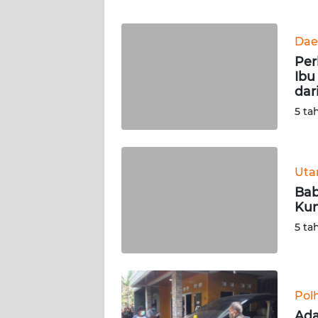
WN
BANTEN
Dae
WN
Per
NTT
Ibu
dar
WN
5 ta
KEPRI
WN
Ut
PAPUA
Bab
Kun
WN
5 ta
PAPUA
BARAT
WN
Pol
RIAU
Ada