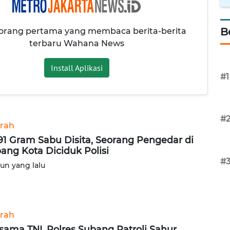
B
 orang pertama yang membaca berita-berita
terbaru Wahana News
Install Aplikasi
#1
#
rah
91 Gram Sabu Disita, Seorang Pengedar di
ang Kota Diciduk Polisi
#
hun yang lalu
rah
sama TNI, Polres Subang Patroli Sahur