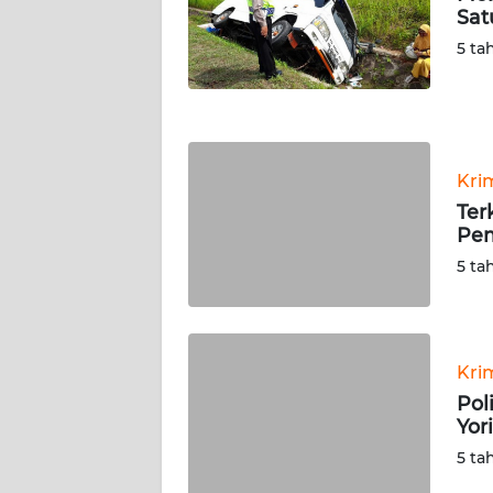
Sat
WN
NUSANTARA
5 ta
WN
JOGJA
Kri
WN
JATIM
Ter
Pe
WN
5 ta
BALI
WN
KALBAR
Kri
Pol
Yor
WN
KALTENG
5 ta