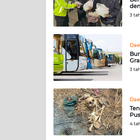
den
KARIR
3 ta
DISCLAIMER
Wahana
Dae
News
Bur
Regional
Gra
3 ta
WN
SUMUT
WN
Dae
JAKARTA
Ten
Pus
WN
4 ta
JABAR