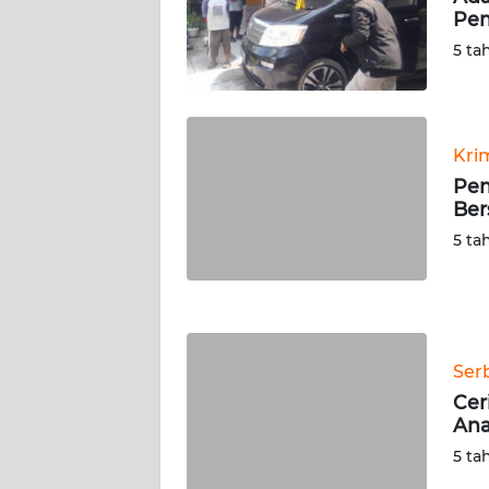
Pe
WN
SERAMBI
5 ta
WN
JAMBI
Kri
Pem
WN
Ber
SULTRA
5 ta
WN
NTB
WN
Ser
SULTENG
Cer
Ana
WN
SULBAR
5 ta