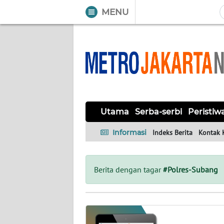
MENU
WAHANA
Tutup
TV
UTAMA
SERBA-
Utama
Serba-serbi
Peristiw
SERBI
Informasi
Indeks Berita
Kontak 
PERISTIWA
TOKOH
Berita dengan tagar
#Polres-Subang
OPINI
Informasi