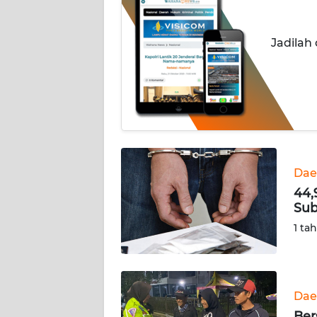
INDEKS
Jadilah
BERITA
KONTAK
KAMI
INFO
IKLAN
Dae
TENTANG
44,
KAMI
Sub
1 ta
PEDOMAN
MEDIA
SIBER
Dae
REDAKSI
Ber