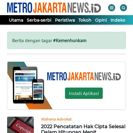
Utama
Serba-serbi
Peristiwa
Tokoh
Opini
Indeks
WAHANA
Tutup
TV
Berita dengan tagar
#Kemenhunkam
UTAMA
SERBA-
SERBI
Install Aplikasi
PERISTIWA
TOKOH
Wahana Advokat
2022 Pencatatan Hak Cipta Selesai
OPINI
Dalam Hitungan Menit