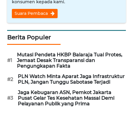
konsumen kepada kami.
REDAKSI
Suara Pembaca
KARIR
Berita Populer
DISCLAIMER
Wahana
Mutasi Pendeta HKBP Balaraja Tuai Protes,
News
#1
Jemaat Desak Transparansi dan
Regional
Pengungkapan Fakta
PLN Watch Minta Aparat Jaga Infrastruktur
#2
WN
PLN, Jangan Tunggu Sabotase Terjadi
SUMUT
Jaga Kebugaran ASN, Pemkot Jakarta
#3
Pusat Gelar Tes Kesehatan Massal Demi
WN
Pelayanan Publik yang Prima
JAKARTA
WN
JABAR