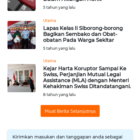
5 tahun yang lalu
Informasi
Utama
INDEKS
Lapas Kelas II Siborong-borong
BERITA
Bagikan Sembako dan Obat-
obatan Pada Warga Sekitar
KONTAK
5 tahun yang lalu
KAMI
Utama
Kejar Harta Koruptor Sampai Ke
INFO
Swiss, Perjanjian Mutual Legal
IKLAN
Assistance (MLA) dengan Menteri
Kehakiman Swiss Ditandatangani.
TENTANG
8 tahun yang lalu
KAMI
Muat Berita Selanjutnya
PEDOMAN
MEDIA
SIBER
Kirimkan masukan dan tanggapan anda sebagai