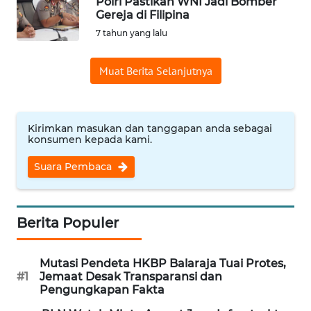
Polri Pastikan WNI Jadi Bomber
Gereja di Filipina
Informasi
7 tahun yang lalu
INDEKS
BERITA
Muat Berita Selanjutnya
KONTAK
KAMI
Kirimkan masukan dan tanggapan anda sebagai
konsumen kepada kami.
INFO
Suara Pembaca
IKLAN
TENTANG
Berita Populer
KAMI
PEDOMAN
Mutasi Pendeta HKBP Balaraja Tuai Protes,
MEDIA
#1
Jemaat Desak Transparansi dan
SIBER
Pengungkapan Fakta