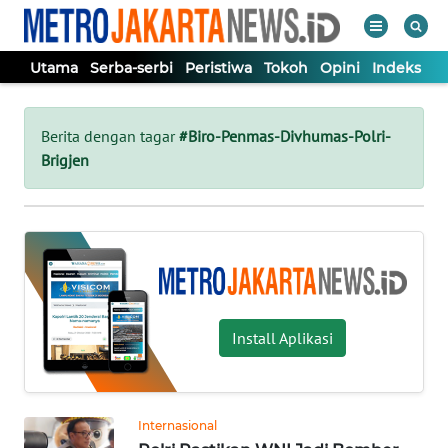
Utama
Serba-serbi
Peristiwa
Tokoh
Opini
Indeks
WAHANA
Tutup
TV
Berita dengan tagar
#Biro-Penmas-Divhumas-Polri-
Brigjen
UTAMA
SERBA-
SERBI
PERISTIWA
Install Aplikasi
TOKOH
Internasional
OPINI