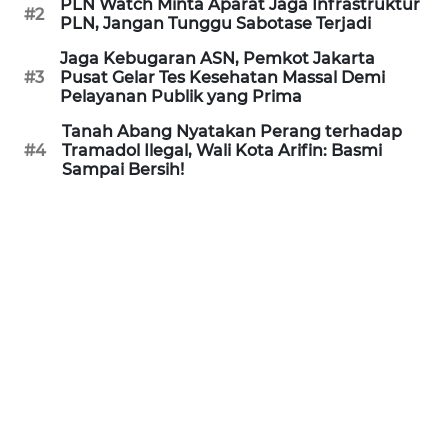
PLN Watch Minta Aparat Jaga Infrastruktur
#2
REDAKSI
PLN, Jangan Tunggu Sabotase Terjadi
Jaga Kebugaran ASN, Pemkot Jakarta
KARIR
#3
Pusat Gelar Tes Kesehatan Massal Demi
Pelayanan Publik yang Prima
DISCLAIMER
Tanah Abang Nyatakan Perang terhadap
#4
Tramadol Ilegal, Wali Kota Arifin: Basmi
Sampai Bersih!
Wahana
News
Regional
WN
SUMUT
WN
JAKARTA
WN
JABAR