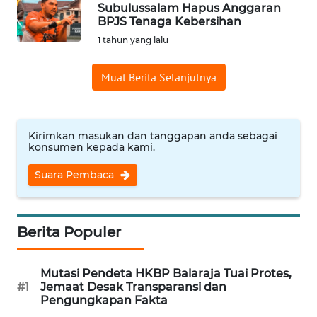
Subulussalam Hapus Anggaran
BPJS Tenaga Kebersihan
WN
1 tahun yang lalu
INDRAMAYU
Muat Berita Selanjutnya
WN
KUNINGAN
WN
Kirimkan masukan dan tanggapan anda sebagai
konsumen kepada kami.
MAJALENGKA
Suara Pembaca
WN
SUBANG
Berita Populer
WN
SUKABUMI
Mutasi Pendeta HKBP Balaraja Tuai Protes,
#1
Jemaat Desak Transparansi dan
WN
Pengungkapan Fakta
PURWAKARTA