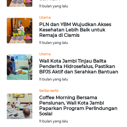
BEKASI
11 bulan yang lalu
WN
Utama
BOGOR
PLN dan YBM Wujudkan Akses
Kesehatan Lebih Baik untuk
Remaja di Ciamis
WN
11 bulan yang lalu
DEPOK
Utama
WN
Wali Kota Jambi Tinjau Balita
TAPANULI
Penderita Hidrosefalus, Pastikan
UTARA
BPJS Aktif dan Serahkan Bantuan
11 bulan yang lalu
WN
Serba-serbi
SAMOSIR
Coffee Morning Bersama
Pensiunan, Wali Kota Jambi
WN
Paparkan Program Perlindungan
PADANG
Sosial
LAWAS
11 bulan yang lalu