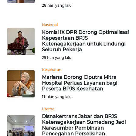
28 hari yang lalu
REDAKSI
KARIR
Nasional
Komisi IX DPR Dorong Optimalisasi
Kepesertaan BPJS
DISCLAIMER
Ketenagakerjaan untuk Lindungi
Seluruh Pekerja
Wahana
29 hari yang lalu
News
Regional
Kesehatan
Mariana Dorong Ciputra Mitra
WN
Hospital Perluas Layanan bagi
SUMUT
Peserta BPJS Kesehatan
1 bulan yang lalu
WN
Utama
JAKARTA
Disnakertrans Jabar dan BPJS
Ketenagakerjaan Sumedang Jadi
WN
Narasumber Pembinaan
JABAR
Pencegahan Perselisihan