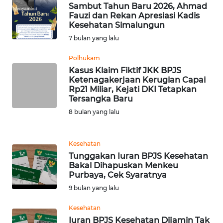
LANGKAT
Sambut Tahun Baru 2026, Ahmad
Fauzi dan Rekan Apresiasi Kadis
Kesehatan Simalungun
WN
7 bulan yang lalu
TAPANULI
SELATAN
Polhukam
Kasus Klaim Fiktif JKK BPJS
WN
Ketenagakerjaan Kerugian Capai
TANJUNG
Rp21 Miliar, Kejati DKI Tetapkan
LESUNG
Tersangka Baru
8 bulan yang lalu
WN
KARO
Kesehatan
Tunggakan Iuran BPJS Kesehatan
WN
Bakal Dihapuskan Menkeu
SIMALUNGUN
Purbaya, Cek Syaratnya
9 bulan yang lalu
WN
Kesehatan
LABUHANBATU
Iuran BPJS Kesehatan Dijamin Tak