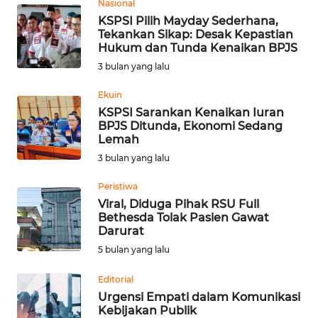
Nasional
KSPSI Pilih Mayday Sederhana,
Tekankan Sikap: Desak Kepastian
WN
Hukum dan Tunda Kenaikan BPJS
NUSANTARA
3 bulan yang lalu
WN
Ekuin
JOGJA
KSPSI Sarankan Kenaikan Iuran
BPJS Ditunda, Ekonomi Sedang
Lemah
WN
JATIM
3 bulan yang lalu
Peristiwa
WN
Viral, Diduga Pihak RSU Full
BALI
Bethesda Tolak Pasien Gawat
Darurat
WN
5 bulan yang lalu
KALBAR
Editorial
Urgensi Empati dalam Komunikasi
WN
Kebijakan Publik
KALTENG