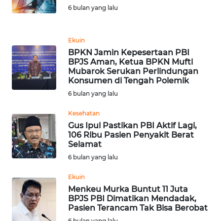
6 bulan yang lalu
WN
KALTARA
Ekuin
BPKN Jamin Kepesertaan PBI
WN
BPJS Aman, Ketua BPKN Mufti
KALSEL
Mubarok Serukan Perlindungan
Konsumen di Tengah Polemik
6 bulan yang lalu
WN
KALTIM
Kesehatan
Gus Ipul Pastikan PBI Aktif Lagi,
WN
106 Ribu Pasien Penyakit Berat
SULSEL
Selamat
6 bulan yang lalu
WN
Ekuin
GORONTALO
Menkeu Murka Buntut 11 Juta
BPJS PBI Dimatikan Mendadak,
WN
Pasien Terancam Tak Bisa Berobat
SULUT
6 bulan yang lalu