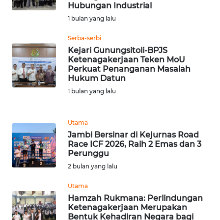
Hubungan Industrial
1 bulan yang lalu
WN
BANTEN
Serba-serbi
Kejari Gunungsitoli-BPJS
WN
Ketenagakerjaan Teken MoU
NTT
Perkuat Penanganan Masalah
Hukum Datun
1 bulan yang lalu
WN
KEPRI
Utama
WN
Jambi Bersinar di Kejurnas Road
PAPUA
Race ICF 2026, Raih 2 Emas dan 3
Perunggu
WN
2 bulan yang lalu
PAPUA
Utama
BARAT
Hamzah Rukmana: Perlindungan
Ketenagakerjaan Merupakan
WN
Bentuk Kehadiran Negara bagi