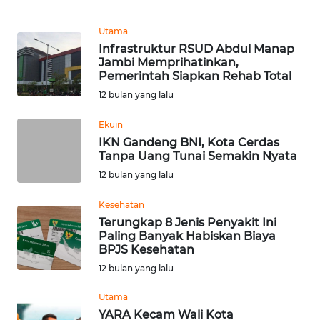
WN
Utama
SUMEDANG
Infrastruktur RSUD Abdul Manap
Jambi Memprihatinkan,
WN
Pemerintah Siapkan Rehab Total
CIANJUR
12 bulan yang lalu
WN
Ekuin
KEPULAUAN
IKN Gandeng BNI, Kota Cerdas
SERIBU
Tanpa Uang Tunai Semakin Nyata
12 bulan yang lalu
WN
Kesehatan
TANGERANG
Terungkap 8 Jenis Penyakit Ini
Paling Banyak Habiskan Biaya
WN
BPJS Kesehatan
BINJAI
12 bulan yang lalu
Utama
WN
CIREBON
YARA Kecam Wali Kota