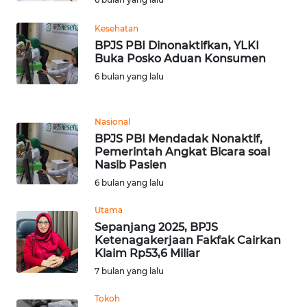
Kesehatan
WN
MALUKU
BPJS PBI Dinonaktifkan, YLKI
Buka Posko Aduan Konsumen
6 bulan yang lalu
WN
MALUT
Nasional
WN
BPJS PBI Mendadak Nonaktif,
DAIRI
Pemerintah Angkat Bicara soal
Nasib Pasien
WN
6 bulan yang lalu
DANAU
TOBA
Utama
Sepanjang 2025, BPJS
Ketenagakerjaan Fakfak Cairkan
WN
Klaim Rp53,6 Miliar
NIAS
7 bulan yang lalu
WN
Tokoh