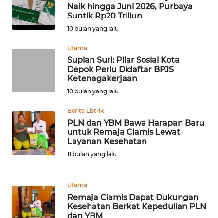
Naik hingga Juni 2026, Purbaya
WN
Suntik Rp20 Triliun
TAPANULI
10 bulan yang lalu
TENGAH
Utama
WN DELI
Supian Suri: Pilar Sosial Kota
SERDANG
Depok Perlu Didaftar BPJS
Ketenagakerjaan
10 bulan yang lalu
WN
TEBING
Berita Listrik
TINGGI
PLN dan YBM Bawa Harapan Baru
untuk Remaja Ciamis Lewat
WN
Layanan Kesehatan
PAKPAK
11 bulan yang lalu
WN
Utama
KARAWANG
Remaja Ciamis Dapat Dukungan
Kesehatan Berkat Kepedulian PLN
WN
dan YBM