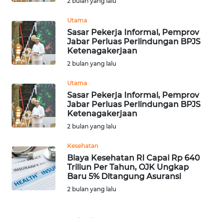
SULBAR
2 bulan yang lalu
Utama
WN
Sasar Pekerja Informal, Pemprov
BABEL
Jabar Perluas Perlindungan BPJS
Ketenagakerjaan
WN
2 bulan yang lalu
SUMBAR
Utama
Sasar Pekerja Informal, Pemprov
WN
Jabar Perluas Perlindungan BPJS
SUMSEL
Ketenagakerjaan
2 bulan yang lalu
WN
BENGKULU
Kesehatan
Biaya Kesehatan RI Capai Rp 640
Triliun Per Tahun, OJK Ungkap
WN
Baru 5% Ditangung Asuransi
LAMPUNG
2 bulan yang lalu
WN
JATENG