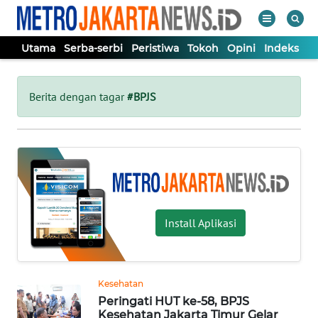
Utama
Serba-serbi
Peristiwa
Tokoh
Opini
Indeks
WAHANA
Tutup
TV
Berita dengan tagar
#BPJS
UTAMA
SERBA-
SERBI
Install Aplikasi
PERISTIWA
TOKOH
Kesehatan
Peringati HUT ke-58, BPJS
OPINI
Kesehatan Jakarta Timur Gelar