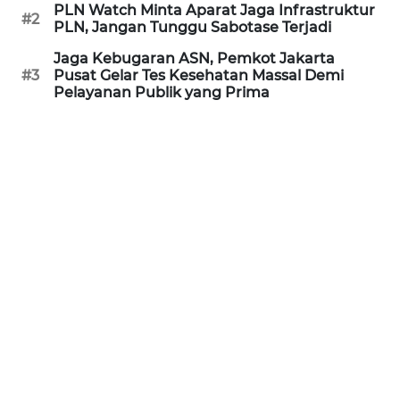
PLN Watch Minta Aparat Jaga Infrastruktur
#2
PLN, Jangan Tunggu Sabotase Terjadi
WN
PRIANGAN
Jaga Kebugaran ASN, Pemkot Jakarta
TIMUR
#3
Pusat Gelar Tes Kesehatan Massal Demi
Pelayanan Publik yang Prima
WN
SEMARANG
WN
SOLO
WN
BOROBUDUR
WN
MADURA
WN