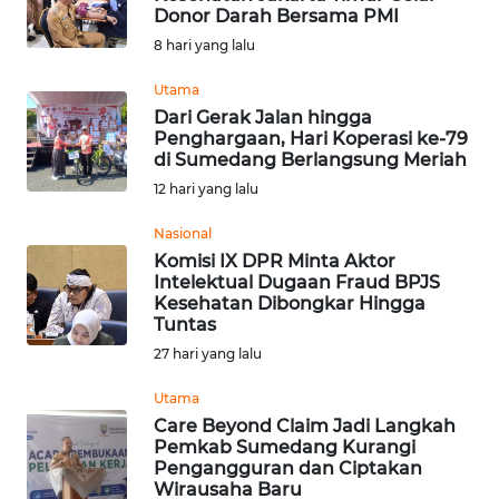
Donor Darah Bersama PMI
Informasi
8 hari yang lalu
INDEKS
Utama
BERITA
Dari Gerak Jalan hingga
Penghargaan, Hari Koperasi ke-79
di Sumedang Berlangsung Meriah
KONTAK
12 hari yang lalu
KAMI
Nasional
INFO
Komisi IX DPR Minta Aktor
IKLAN
Intelektual Dugaan Fraud BPJS
Kesehatan Dibongkar Hingga
Tuntas
TENTANG
27 hari yang lalu
KAMI
Utama
PEDOMAN
Care Beyond Claim Jadi Langkah
MEDIA
Pemkab Sumedang Kurangi
SIBER
Pengangguran dan Ciptakan
Wirausaha Baru