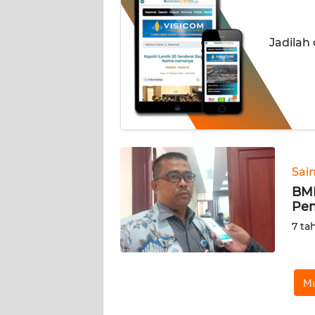
INDEKS
Jadilah
BERITA
KONTAK
KAMI
INFO
IKLAN
Sai
TENTANG
BMP
KAMI
Pen
7 ta
PEDOMAN
MEDIA
SIBER
Mu
REDAKSI