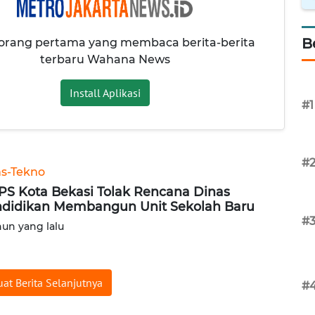
B
 orang pertama yang membaca berita-berita
terbaru Wahana News
Install Aplikasi
#1
#
ns-Tekno
S Kota Bekasi Tolak Rencana Dinas
didikan Membangun Unit Sekolah Baru
#
hun yang lalu
at Berita Selanjutnya
#