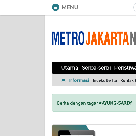
MENU
WAHANA
Tutup
TV
UTAMA
SERBA-
Utama
Serba-serbi
Peristiw
SERBI
Informasi
Indeks Berita
Kontak 
PERISTIWA
TOKOH
Berita dengan tagar
#AYUNG-SARDY
OPINI
Informasi