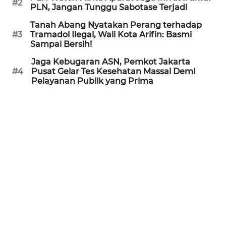
#2
PLN, Jangan Tunggu Sabotase Terjadi
REDAKSI
Tanah Abang Nyatakan Perang terhadap
#3
Tramadol Ilegal, Wali Kota Arifin: Basmi
KARIR
Sampai Bersih!
Jaga Kebugaran ASN, Pemkot Jakarta
DISCLAIMER
#4
Pusat Gelar Tes Kesehatan Massal Demi
Pelayanan Publik yang Prima
Wahana
News
Regional
WN
SUMUT
WN
JAKARTA
WN
JABAR