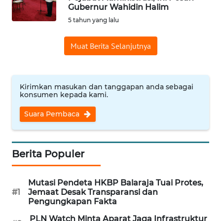
Gubernur Wahidin Halim
Informasi
5 tahun yang lalu
INDEKS
Muat Berita Selanjutnya
BERITA
KONTAK
KAMI
Kirimkan masukan dan tanggapan anda sebagai
konsumen kepada kami.
INFO
Suara Pembaca
IKLAN
TENTANG
Berita Populer
KAMI
Mutasi Pendeta HKBP Balaraja Tuai Protes,
PEDOMAN
#1
Jemaat Desak Transparansi dan
MEDIA
Pengungkapan Fakta
SIBER
PLN Watch Minta Aparat Jaga Infrastruktur