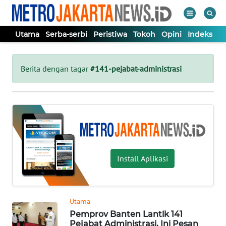
Utama
Serba-serbi
Peristiwa
Tokoh
Opini
Indeks
WAHANA
Tutup
TV
Berita dengan tagar
#141-pejabat-administrasi
UTAMA
SERBA-
SERBI
Install Aplikasi
PERISTIWA
TOKOH
Utama
Pemprov Banten Lantik 141
OPINI
Pejabat Administrasi, Ini Pesan