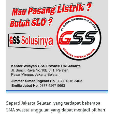
WN
BANTEN
WN
NTT
WN
KEPRI
WN
PAPUA
WN
PAPUA
BARAT
Seperti Jakarta Selatan, yang terdapat beberapa
SMA swasta unggulan yang dapat menjadi pilihan
WN