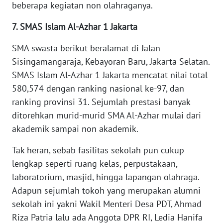
beberapa kegiatan non olahraganya.
WN
7. SMAS Islam Al-Azhar 1 Jakarta
INDRAMAYU
SMA swasta berikut beralamat di Jalan
WN
Sisingamangaraja, Kebayoran Baru, Jakarta Selatan.
KUNINGAN
SMAS Islam Al-Azhar 1 Jakarta mencatat nilai total
580,574 dengan ranking nasional ke-97, dan
WN
ranking provinsi 31. Sejumlah prestasi banyak
MAJALENGKA
ditorehkan murid-murid SMA Al-Azhar mulai dari
akademik sampai non akademik.
WN
SUBANG
Tak heran, sebab fasilitas sekolah pun cukup
lengkap seperti ruang kelas, perpustakaan,
WN
laboratorium, masjid, hingga lapangan olahraga.
SUKABUMI
Adapun sejumlah tokoh yang merupakan alumni
sekolah ini yakni Wakil Menteri Desa PDT, Ahmad
WN
Riza Patria lalu ada Anggota DPR RI, Ledia Hanifa
PURWAKARTA