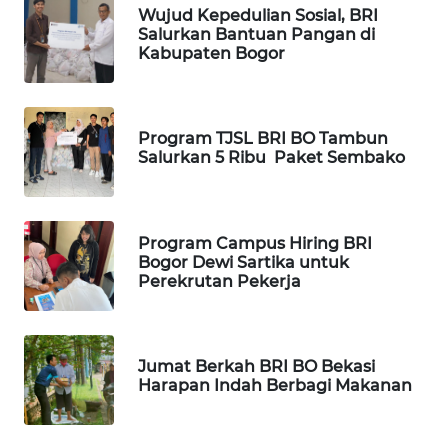
Wujud Kepedulian Sosial, BRI
Salurkan Bantuan Pangan di
WAHANA
Kabupaten Bogor
SPORT
WAHANA
Program TJSL BRI BO Tambun
UMKM
Salurkan 5 Ribu Paket Sembako
WAHANA
SELEB
Program Campus Hiring BRI
Bogor Dewi Sartika untuk
WAHANA
Perekrutan Pekerja
PERSONA
WAHANA
Jumat Berkah BRI BO Bekasi
OTOMOTIF
Harapan Indah Berbagi Makanan
WAHANA
HEALTH