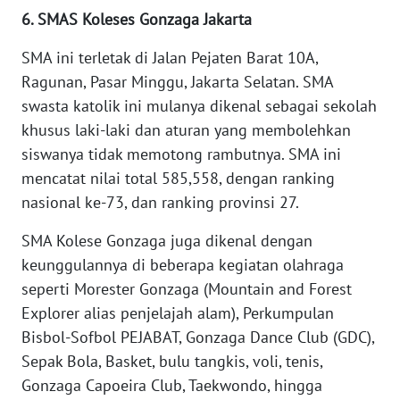
6. SMAS Koleses Gonzaga Jakarta
WN
SUMEDANG
SMA ini terletak di Jalan Pejaten Barat 10A,
Ragunan, Pasar Minggu, Jakarta Selatan. SMA
WN
swasta katolik ini mulanya dikenal sebagai sekolah
CIANJUR
khusus laki-laki dan aturan yang membolehkan
siswanya tidak memotong rambutnya. SMA ini
WN
KEPULAUAN
mencatat nilai total 585,558, dengan ranking
SERIBU
nasional ke-73, dan ranking provinsi 27.
SMA Kolese Gonzaga juga dikenal dengan
WN
TANGERANG
keunggulannya di beberapa kegiatan olahraga
seperti Morester Gonzaga (Mountain and Forest
WN
Explorer alias penjelajah alam), Perkumpulan
BINJAI
Bisbol-Sofbol PEJABAT, Gonzaga Dance Club (GDC),
Sepak Bola, Basket, bulu tangkis, voli, tenis,
WN
Gonzaga Capoeira Club, Taekwondo, hingga
CIREBON