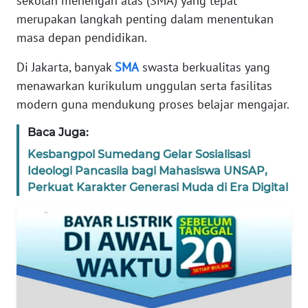
sekolah menengah atas (SMA) yang tepat
REDAKSI
merupakan langkah penting dalam menentukan
masa depan pendidikan.
KARIR
Di Jakarta, banyak
SMA
swasta berkualitas yang
menawarkan kurikulum unggulan serta fasilitas
DISCLAIMER
modern guna mendukung proses belajar mengajar.
Wahana
Baca Juga:
News
Regional
Kesbangpol Sumedang Gelar Sosialisasi
Ideologi Pancasila bagi Mahasiswa UNSAP,
WN
Perkuat Karakter Generasi Muda di Era Digital
SUMUT
WN
JAKARTA
WN
JABAR