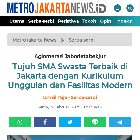
Utama
Serba-serbi
Peristiwa
Tokoh
Opini
Indeks
WAHANA
Tutup
TV
Metro jakarta News
Serba-serbi
UTAMA
Aglomerasi Jabodetabekjur
Tujuh SMA Swasta Terbaik di
SERBA-
Jakarta dengan Kurikulum
SERBI
Unggulan dan Fasilitas Modern
Ismail Raja - Serba-serbi
PERISTIWA
Senin, 17 Februari 2025 - 13:34 WIB
TOKOH
OPINI