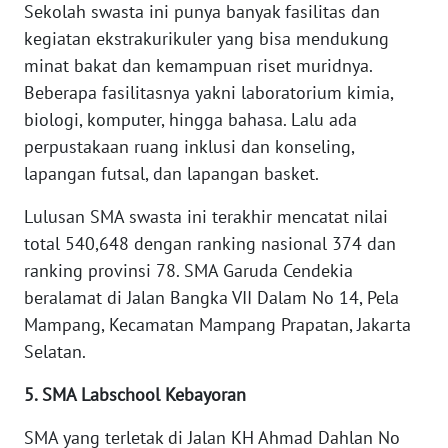
Sekolah swasta ini punya banyak fasilitas dan
WN
kegiatan ekstrakurikuler yang bisa mendukung
TAPANULI
minat bakat dan kemampuan riset muridnya.
TENGAH
Beberapa fasilitasnya yakni laboratorium kimia,
biologi, komputer, hingga bahasa. Lalu ada
WN DELI
SERDANG
perpustakaan ruang inklusi dan konseling,
lapangan futsal, dan lapangan basket.
WN
Lulusan SMA swasta ini terakhir mencatat nilai
TEBING
TINGGI
total 540,648 dengan ranking nasional 374 dan
ranking provinsi 78. SMA Garuda Cendekia
WN
beralamat di Jalan Bangka VII Dalam No 14, Pela
PAKPAK
Mampang, Kecamatan Mampang Prapatan, Jakarta
Selatan.
WN
KARAWANG
5. SMA Labschool Kebayoran
SMA yang terletak di Jalan KH Ahmad Dahlan No
WN