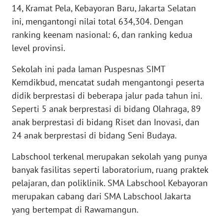
BEKASI
14, Kramat Pela, Kebayoran Baru, Jakarta Selatan
ini, mengantongi nilai total 634,304. Dengan
WN
ranking keenam nasional: 6, dan ranking kedua
BOGOR
level provinsi.
WN
Sekolah ini pada laman Puspesnas SIMT
DEPOK
Kemdikbud, mencatat sudah mengantongi peserta
didik berprestasi di beberapa jalur pada tahun ini.
WN
Seperti 5 anak berprestasi di bidang Olahraga, 89
TAPANULI
anak berprestasi di bidang Riset dan Inovasi, dan
UTARA
24 anak berprestasi di bidang Seni Budaya.
WN
Labschool terkenal merupakan sekolah yang punya
SAMOSIR
banyak fasilitas seperti laboratorium, ruang praktek
pelajaran, dan poliklinik. SMA Labschool Kebayoran
WN
merupakan cabang dari SMA Labschool Jakarta
PADANG
LAWAS
yang bertempat di Rawamangun.