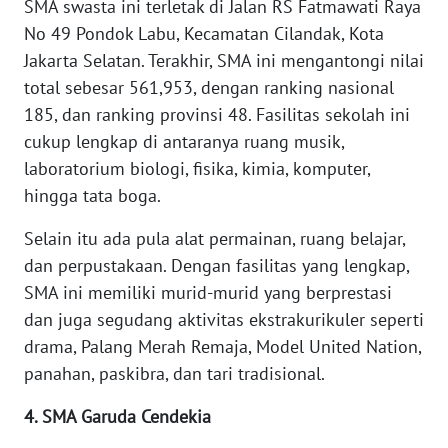
SMA swasta ini terletak di Jalan RS Fatmawati Raya
LANGKAT
No 49 Pondok Labu, Kecamatan Cilandak, Kota
Jakarta Selatan. Terakhir, SMA ini mengantongi nilai
WN
TAPANULI
total sebesar 561,953, dengan ranking nasional
SELATAN
185, dan ranking provinsi 48. Fasilitas sekolah ini
cukup lengkap di antaranya ruang musik,
WN
laboratorium biologi, fisika, kimia, komputer,
TANJUNG
hingga tata boga.
LESUNG
Selain itu ada pula alat permainan, ruang belajar,
WN
dan perpustakaan. Dengan fasilitas yang lengkap,
KARO
SMA ini memiliki murid-murid yang berprestasi
dan juga segudang aktivitas ekstrakurikuler seperti
WN
drama, Palang Merah Remaja, Model United Nation,
SIMALUNGUN
panahan, paskibra, dan tari tradisional.
WN
4. SMA Garuda Cendekia
LABUHANBATU