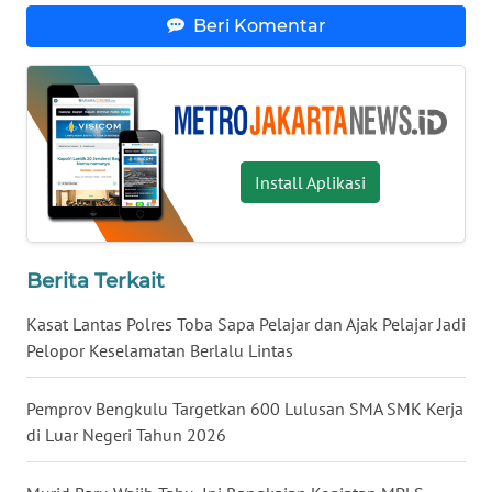
SURABAYA
Beri Komentar
WN
NATUNA
WN
BINTAN
Install Aplikasi
WN
MANDALIKA
Berita Terkait
WN
Kasat Lantas Polres Toba Sapa Pelajar dan Ajak Pelajar Jadi
LIKUPANG
Pelopor Keselamatan Berlalu Lintas
WN
Pemprov Bengkulu Targetkan 600 Lulusan SMA SMK Kerja
LABUANBAJO
di Luar Negeri Tahun 2026
WN