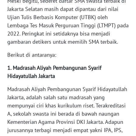
Meski begitu, sederet daftar SMA swasta terbaik di
Jakarta Selatan masih dapat dipantau dari nilai
WN
Ujian Tulis Berbasis Komputer (UTBK) oleh
NUSANTARA
Lembaga Tes Masuk Perguruan Tinggi (LTMPT) pada
2022. Peringkat ini setidaknya bisa menjadi
WN
gambaran detikers untuk memilih SMA terbaik.
JOGJA
Berikut di antaranya:
WN
JATIM
1. Madrasah Aliyah Pembangunan Syarif
Hidayatullah Jakarta
WN
Madrasah Aliyah Pembangunan Syarif Hidayatullah
BALI
Jakarta, adalah salah satu madrasah yang
mempunyai ciri khas kurikulum riset. Terakreditasi
WN
KALBAR
A, sekolah swasta ini berada di bawah naungan
Kementerian Agama Provinsi DKI Jakarta. Adapun
WN
jurusannya terbagi menjadi empat yakni IPA, IPS,
KALTENG