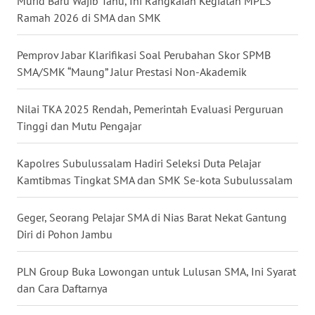
BORNEO
Murid Baru Wajib Tahu, Ini Rangkaian Kegiatan MPLS
Ramah 2026 di SMA dan SMK
Wahana
Media
Pemprov Jabar Klarifikasi Soal Perubahan Skor SPMB
Group
SMA/SMK “Maung” Jalur Prestasi Non-Akademik
WAHANA
Nilai TKA 2025 Rendah, Pemerintah Evaluasi Perguruan
NEWS
Tinggi dan Mutu Pengajar
WAHANA
TANI
Kapolres Subulussalam Hadiri Seleksi Duta Pelajar
Kamtibmas Tingkat SMA dan SMK Se-kota Subulussalam
WAHANA
ADVOKAT
Geger, Seorang Pelajar SMA di Nias Barat Nekat Gantung
Diri di Pohon Jambu
WAHANA
INFRASTRUKTUR
PLN Group Buka Lowongan untuk Lulusan SMA, Ini Syarat
dan Cara Daftarnya
WAHANA