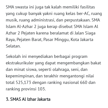
SMA swasta ini juga tak kalah memiliki fasilitas
WN
yang cukup banyak yakni ruang kelas ber-AC, ruang
MALUKU
musik, ruang administrasi, dan perpustakaan. SMA
Islam Al-Azhar 2 juga kerap disebut SMA Islam Al
WN
Azhar 2 Pejaten karena beralamat di Jalan Siaga
MALUT
Raya, Pejaten Barat, Pasar Minggu, Kota Jakarta
Selatan.
WN
DAIRI
Sekolah ini menyediakan berbagai program
ekstrakurikuler yang dapat mengembangkan bakat
WN
dan minat siswa, seperti olahraga, seni, dan
DANAU
TOBA
kepemimpinan, dan terakhir mengantongi nilai
total 525,173 dengan ranking nasional 660 dan
WN
ranking provinsi 103.
NIAS
3. SMAS Al Izhar Jakarta
WN