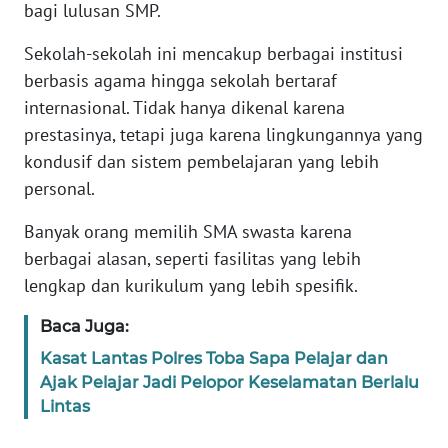
RIAU
bagi lulusan SMP.
Sekolah-sekolah ini mencakup berbagai institusi
WN
berbasis agama hingga sekolah bertaraf
SERAMBI
internasional. Tidak hanya dikenal karena
prestasinya, tetapi juga karena lingkungannya yang
WN
JAMBI
kondusif dan sistem pembelajaran yang lebih
personal.
WN
SULTRA
Banyak orang memilih SMA swasta karena
berbagai alasan, seperti fasilitas yang lebih
WN
lengkap dan kurikulum yang lebih spesifik.
NTB
Baca Juga:
WN
Kasat Lantas Polres Toba Sapa Pelajar dan
SULTENG
Ajak Pelajar Jadi Pelopor Keselamatan Berlalu
Lintas
WN