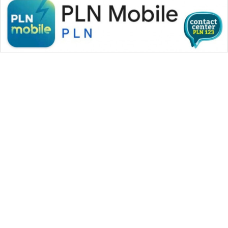
SONYA
ASA
NEWS
WAHANA MEDIA GROUP
|
|
|
WAHANA NEWS co
WAHANA TANI
WAHANA ADVOKAT
|
|
WAHANA INFRASTRUKTUR
WAHANA KONSUMEN
|
|
|
WAHANA LISTRIK
WAHANA TRAVEL
WAHANA TV
|
|
|
WAHANANEWS id
WAHANANEWS CO ID
WAHANANEWS NET