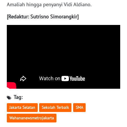
Amaliah hingga penyanyi Vidi Aldiano.
WN
[Redaktur: Sutrisno Simorangkir]
PRIANGAN
TIMUR
WN
SEMARANG
WN
SOLO
WN
BOROBUDUR
Tag:
WN
MADURA
Jakarta Selatan
Sekolah Terbaik
SMA
Wahananewsmetrojakarta
WN