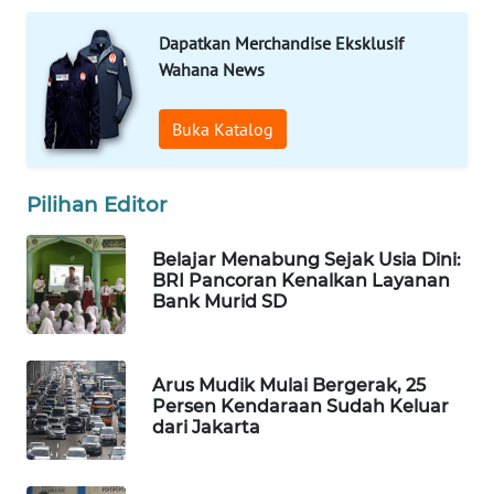
KONSUMEN
Dapatkan Merchandise Eksklusif
WAHANA
Wahana News
LISTRIK
Buka Katalog
WAHANA
TRAVEL
Pilihan Editor
WAHANA
TV
Belajar Menabung Sejak Usia Dini:
BRI Pancoran Kenalkan Layanan
Bank Murid SD
WAHANANEWS
ID
Arus Mudik Mulai Bergerak, 25
WAHANANEWS
Persen Kendaraan Sudah Keluar
CO ID
dari Jakarta
WAHANANEWS
NET