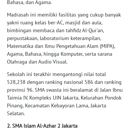
Bahasa, dan Agama.
WN
Madrasah ini memiliki fasilitas yang cukup banyak
KALTARA
yakni ruang kelas ber-AC, masjid dan aula,
bimbingan membaca dan tahfidz Al-Qur'an,
WN
perpustakaan, laboratorium keterampilan,
KALSEL
Matematika dan Ilmu Pengetahuan Alam (MIPA),
Agama, Bahasa, hingga Komputer, serta sarana
WN
Olahraga dan Audio Visual.
KALTIM
Sekolah ini terakhir mengantongi nilai total
WN
528,238 dengan ranking nasional 586 dan ranking
SULSEL
provinsi 96. SMA swasta ini beralamat di Jalan Ibnu
Taimia IV, Kompleks UIN Jakarta, Kelurahan Pondok
WN
Pinang, Kecamatan Kebayoran Lama, Jakarta
GORONTALO
Selatan.
WN
2. SMA Islam Al-Azhar 2 Jakarta
SULUT