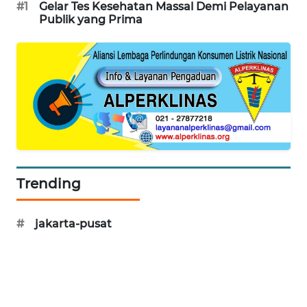
ID
#1
Gelar Tes Kesehatan Massal Demi Pelayanan
Publik yang Prima
MAWAKA
ID
MARTABAT
NET
PLN
WATCH
Trending
MKLI
#
jakarta-pusat
LPKKI
LKKI
KOPEKLIN