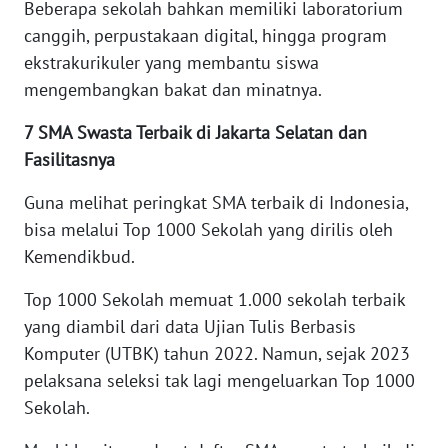
SULBAR
Beberapa sekolah bahkan memiliki laboratorium
canggih, perpustakaan digital, hingga program
WN
ekstrakurikuler yang membantu siswa
BABEL
mengembangkan bakat dan minatnya.
WN
7 SMA Swasta Terbaik di Jakarta Selatan dan
SUMBAR
Fasilitasnya
Guna melihat peringkat SMA terbaik di Indonesia,
WN
SUMSEL
bisa melalui Top 1000 Sekolah yang dirilis oleh
Kemendikbud.
WN
Top 1000 Sekolah memuat 1.000 sekolah terbaik
BENGKULU
yang diambil dari data Ujian Tulis Berbasis
Komputer (UTBK) tahun 2022. Namun, sejak 2023
WN
LAMPUNG
pelaksana seleksi tak lagi mengeluarkan Top 1000
Sekolah.
WN
JATENG