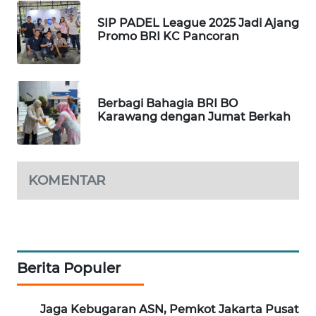
SIP PADEL League 2025 Jadi Ajang
WAHANA
Promo BRI KC Pancoran
DESA
WISATA
LAPAK
Berbagi Bahagia BRI BO
WAHANA
Karawang dengan Jumat Berkah
Wahana
Network
KOMENTAR
KONSUMEN
LISTRIK
MASYARAKAT
Berita Populer
KELISTRIKAN
WALINKI
Jaga Kebugaran ASN, Pemkot Jakarta Pusat