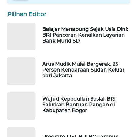
Pilihan Editor
WN
MALUKU
Belajar Menabung Sejak Usia Dini:
BRI Pancoran Kenalkan Layanan
WN
Bank Murid SD
MALUT
WN
Arus Mudik Mulai Bergerak, 25
DAIRI
Persen Kendaraan Sudah Keluar
dari Jakarta
WN
DANAU
TOBA
Wujud Kepedulian Sosial, BRI
Salurkan Bantuan Pangan di
WN
Kabupaten Bogor
NIAS
WN
Program TJSL BRI BO Tambun