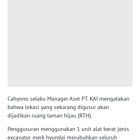
WN
BANTEN
WN
NTT
WN
KEPRI
WN
PAPUA
Cahyono selaku Manager Aset PT. KAI mengatakan
WN
bahwa lokasi yang sekarang digusur akan
PAPUA
dijadikan ruang taman hijau (RTH).
BARAT
Penggusuran menggunakan 1 unit alat berat jenis
WN
excavator merk hyundai merubuhkan seluruh