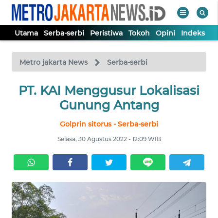
Utama
Serba-serbi
Peristiwa
Tokoh
Opini
Indeks
WAHANA
Tutup
TV
Metro jakarta News
Serba-serbi
UTAMA
PT. KAI Menggusur Lokalisasi
Gunung Antang
SERBA-
Golprin sitorus - Serba-serbi
SERBI
Selasa, 30 Agustus 2022 - 12:09 WIB
PERISTIWA
TOKOH
OPINI