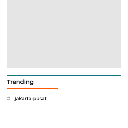
BEKASI
WN
BOGOR
WN
DEPOK
WN
TAPANULI
UTARA
Trending
WN
SAMOSIR
#
jakarta-pusat
WN
PADANG
LAWAS