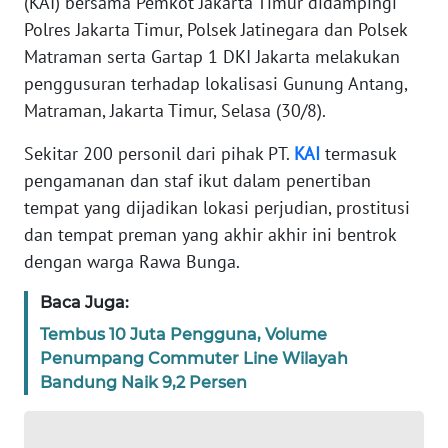
(KAI) bersama Pemkot Jakarta Timur didampingi
REDAKSI
Polres Jakarta Timur, Polsek Jatinegara dan Polsek
Matraman serta Gartap 1 DKI Jakarta melakukan
KARIR
penggusuran terhadap lokalisasi Gunung Antang,
Matraman, Jakarta Timur, Selasa (30/8).
DISCLAIMER
Sekitar 200 personil dari pihak PT.
KAI
termasuk
pengamanan dan staf ikut dalam penertiban
Wahana
News
tempat yang dijadikan lokasi perjudian, prostitusi
Regional
dan tempat preman yang akhir akhir ini bentrok
dengan warga Rawa Bunga.
WN
SUMUT
Baca Juga:
Tembus 10 Juta Pengguna, Volume
WN
Penumpang Commuter Line Wilayah
JAKARTA
Bandung Naik 9,2 Persen
WN
JABAR