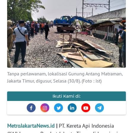
Informasi
INDEKS
BERITA
KONTAK
KAMI
INFO
Tanpa perlawanam, lokalisasi Gunung Antang Matraman,
IKLAN
Jakarta Timur, digusur, Selasa (30/8). (Foto : ist)
TENTANG
KAMI
Ikuti Kami di:
PEDOMAN
MEDIA
SIBER
MetroJakartaNews.id
|
PT. Kereta Api Indonesia