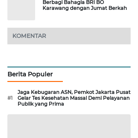
Berbagi Bahagia BRI BO
WN
Karawang dengan Jumat Berkah
TAPANULI
TENGAH
KOMENTAR
WN DELI
SERDANG
WN
TEBING
TINGGI
Berita Populer
WN
Jaga Kebugaran ASN, Pemkot Jakarta Pusat
PAKPAK
#1
Gelar Tes Kesehatan Massal Demi Pelayanan
Publik yang Prima
WN
KARAWANG
WN