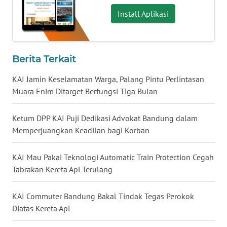
Install Aplikasi
WN
NUSANTARA
Berita Terkait
WN
JOGJA
KAI Jamin Keselamatan Warga, Palang Pintu Perlintasan
Muara Enim Ditarget Berfungsi Tiga Bulan
WN
JATIM
Ketum DPP KAI Puji Dedikasi Advokat Bandung dalam
Memperjuangkan Keadilan bagi Korban
WN
BALI
KAI Mau Pakai Teknologi Automatic Train Protection Cegah
Tabrakan Kereta Api Terulang
WN
KALBAR
KAI Commuter Bandung Bakal Tindak Tegas Perokok
Diatas Kereta Api
WN
KALTENG