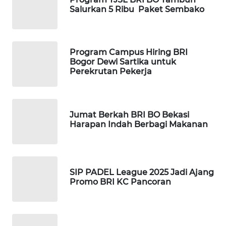
LANGKAT
Salurkan 5 Ribu Paket Sembako
WN
TAPANULI
SELATAN
Program Campus Hiring BRI
Bogor Dewi Sartika untuk
Perekrutan Pekerja
WN
TANJUNG
LESUNG
Jumat Berkah BRI BO Bekasi
Harapan Indah Berbagi Makanan
WN
KARO
WN
SIP PADEL League 2025 Jadi Ajang
SIMALUNGUN
Promo BRI KC Pancoran
WN
LABUHANBATU