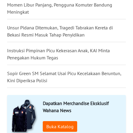
Momen Libur Panjang, Pengguna Komuter Bandung
Meningkat
WN
KALTARA
Unsur Pidana Ditemukan, Tragedi Tabrakan Kereta di
Bekasi Resmi Masuk Tahap Penyidikan
WN
KALSEL
Instruksi Pimpinan Picu Kekerasan Anak, KAI Minta
Penegakan Hukum Tegas
WN
KALTIM
Sopir Green SM Selamat Usai Picu Kecelakaan Beruntun,
Kini Diperiksa Polisi
WN
SULSEL
WN
Dapatkan Merchandise Eksklusif
GORONTALO
Wahana News
WN
Buka Katalog
SULUT