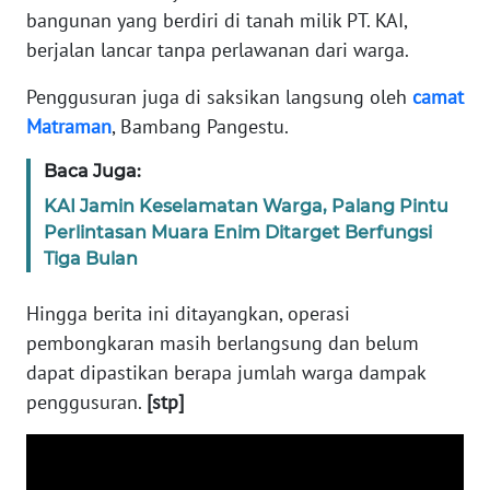
RIAU
bangunan yang berdiri di tanah milik PT. KAI,
berjalan lancar tanpa perlawanan dari warga.
WN
SERAMBI
Penggusuran juga di saksikan langsung oleh
camat
Matraman
, Bambang Pangestu.
WN
JAMBI
Baca Juga:
KAI Jamin Keselamatan Warga, Palang Pintu
WN
Perlintasan Muara Enim Ditarget Berfungsi
SULTRA
Tiga Bulan
WN
Hingga berita ini ditayangkan, operasi
NTB
pembongkaran masih berlangsung dan belum
dapat dipastikan berapa jumlah warga dampak
WN
penggusuran.
[stp]
SULTENG
WN