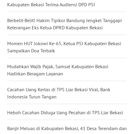
Kabupaten Bekasi Terima Audiensi DPD PSI
WN
MALUKU
Berbelit-Belit! Hakim Tipikor Bandung Jengkel Tanggapi
Keterangan Eks Ketua DPRD Kabupaten Bekasi
WN
MALUT
Momen HUT Jokowi Ke-65, Ketua PSI Kabupaten Bekasi
Sampaikan Doa Terbaik
WN
DAIRI
Mudahkan Wajib Pajak, Samsat Kabupaten Bekasi
Hadirkan Beragam Layanan
WN
DANAU
Cacahan Uang Kertas di TPS Liar Bekasi Viral, Bank
TOBA
Indonesia Turun Tangan
WN
Heboh Cacahan Diduga Uang Pecahan di TPS Liar Bekasi
NIAS
Banjir Meluas di Kabupaten Bekasi, 41 Desa Terendam dan
WN