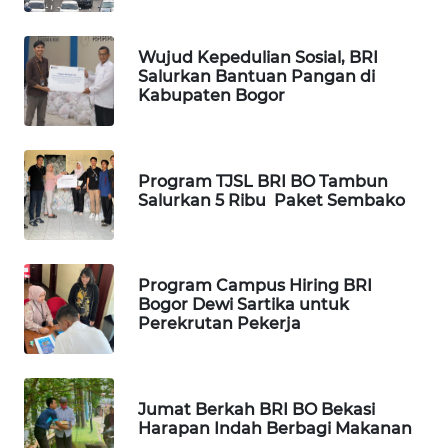
WN
TAPANULI
Wujud Kepedulian Sosial, BRI
TENGAH
Salurkan Bantuan Pangan di
Kabupaten Bogor
WN DELI
SERDANG
Program TJSL BRI BO Tambun
WN
Salurkan 5 Ribu Paket Sembako
TEBING
TINGGI
Program Campus Hiring BRI
WN
Bogor Dewi Sartika untuk
PAKPAK
Perekrutan Pekerja
WN
KARAWANG
Jumat Berkah BRI BO Bekasi
Harapan Indah Berbagi Makanan
WN