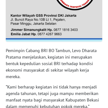
RIAU
WN
SERAMBI
WN
JAMBI
Pemimpin Cabang BRI BO Tambun, Levo Dharata
WN
SULTRA
Pratama menjelaskan, kegiatan ini merupakan
bentuk kepedulian sosial BRI terhadap kondisi
WN
ekonomi masyarakat di sekitar wilayah kerja
NTB
mereka.
WN
“Kami berharap kegiatan ini tidak hanya menjadi
SULTENG
agenda tahunan, tetapi juga mampu memberikan
manfaat nyata bagi masyarakat Kabupaten Bekasi
WN
dalam memenuhi kebutuhan pokok mereka,”