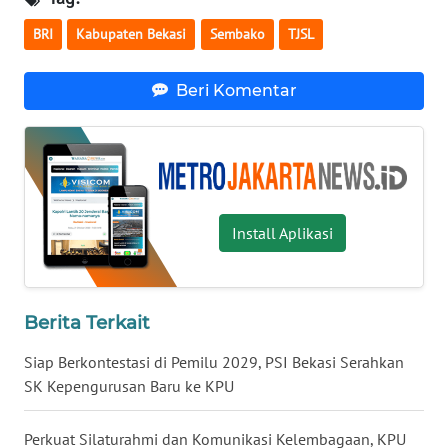
BRI
Kabupaten Bekasi
Sembako
TJSL
WN
KALTARA
Beri Komentar
WN
KALSEL
WN
KALTIM
Install Aplikasi
WN
SULSEL
Berita Terkait
WN
Siap Berkontestasi di Pemilu 2029, PSI Bekasi Serahkan
GORONTALO
SK Kepengurusan Baru ke KPU
WN
Perkuat Silaturahmi dan Komunikasi Kelembagaan, KPU
SULUT