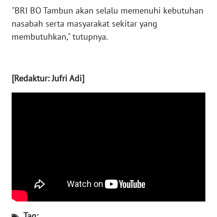
"BRI BO Tambun akan selalu memenuhi kebutuhan
nasabah serta masyarakat sekitar yang
WN
NUSANTARA
membutuhkan," tutupnya.
WN
JOGJA
[Redaktur: Jufri Adi]
WN
JATIM
WN
BALI
WN
KALBAR
WN
KALTENG
Tag: