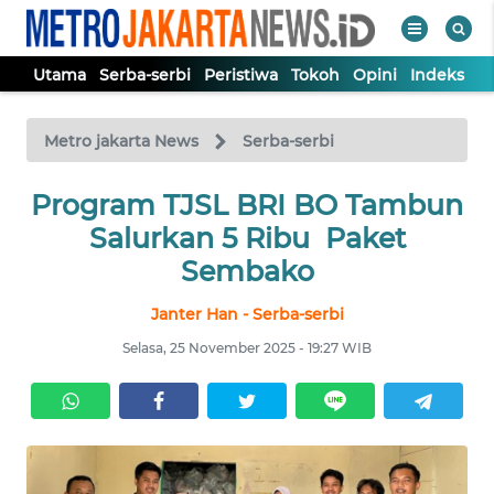
Utama
Serba-serbi
Peristiwa
Tokoh
Opini
Indeks
WAHANA
Tutup
TV
Metro jakarta News
Serba-serbi
UTAMA
Program TJSL BRI BO Tambun
Salurkan 5 Ribu Paket
SERBA-
Sembako
SERBI
Janter Han - Serba-serbi
PERISTIWA
Selasa, 25 November 2025 - 19:27 WIB
TOKOH
OPINI