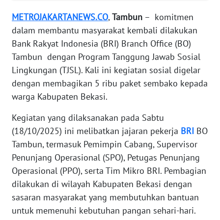
REDAKSI
METROJAKARTANEWS.CO
,
Tambun
– komitmen
dalam membantu masyarakat kembali dilakukan
KARIR
Bank Rakyat Indonesia (BRI) Branch Office (BO)
Tambun dengan Program Tanggung Jawab Sosial
DISCLAIMER
Lingkungan (TJSL). Kali ini kegiatan sosial digelar
dengan membagikan 5 ribu paket sembako kepada
Wahana
warga Kabupaten Bekasi.
News
Regional
Kegiatan yang dilaksanakan pada Sabtu
(18/10/2025) ini melibatkan jajaran pekerja
BRI
BO
WN
SUMUT
Tambun, termasuk Pemimpin Cabang, Supervisor
Penunjang Operasional (SPO), Petugas Penunjang
WN
Operasional (PPO), serta Tim Mikro BRI. Pembagian
JAKARTA
dilakukan di wilayah Kabupaten Bekasi dengan
sasaran masyarakat yang membutuhkan bantuan
WN
untuk memenuhi kebutuhan pangan sehari-hari.
JABAR