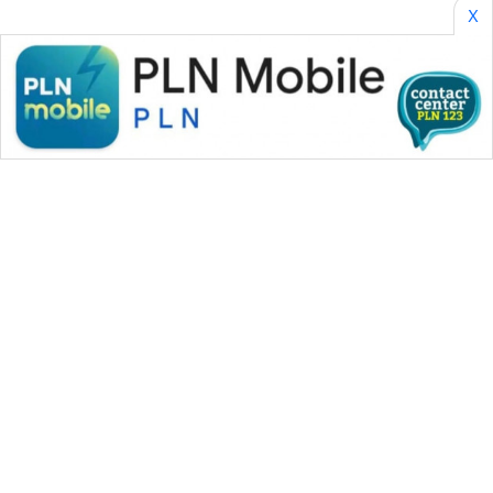
KONSUMEN
X
WAHANA
LISTRIK
WAHANA
TRAVEL
WAHANA
TV
WAHANANEWS
ID
WAHANANEWS
WAHANA MEDIA GROUP
CO ID
|
|
|
WAHANA NEWS co
WAHANA TANI
WAHANA ADVOKAT
WAHANANEWS
|
|
WAHANA INFRASTRUKTUR
WAHANA KONSUMEN
NET