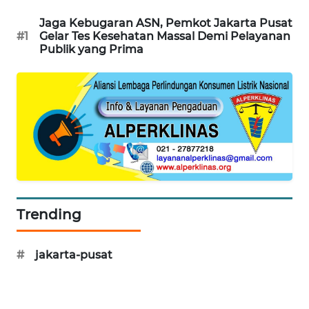
WN
Jaga Kebugaran ASN, Pemkot Jakarta Pusat
SUMEDANG
#1
Gelar Tes Kesehatan Massal Demi Pelayanan
Publik yang Prima
WN
CIANJUR
WN
KEPULAUAN
SERIBU
WN
TANGERANG
Trending
WN
BINJAI
#
jakarta-pusat
WN
CIREBON