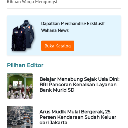
Ribuan Warga Mengungsi
LANGKAT
WN
Dapatkan Merchandise Eksklusif
TAPANULI
SELATAN
Wahana News
WN
Buka Katalog
TANJUNG
LESUNG
Pilihan Editor
WN
KARO
Belajar Menabung Sejak Usia Dini:
BRI Pancoran Kenalkan Layanan
Bank Murid SD
WN
SIMALUNGUN
Arus Mudik Mulai Bergerak, 25
WN
Persen Kendaraan Sudah Keluar
LABUHANBATU
dari Jakarta