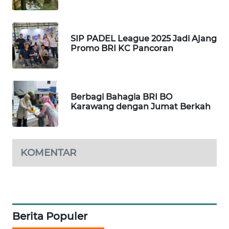
BEKASI
WN
SIP PADEL League 2025 Jadi Ajang
BOGOR
Promo BRI KC Pancoran
WN
DEPOK
Berbagi Bahagia BRI BO
Karawang dengan Jumat Berkah
WN
TAPANULI
UTARA
KOMENTAR
WN
SAMOSIR
WN
PADANG
Berita Populer
LAWAS