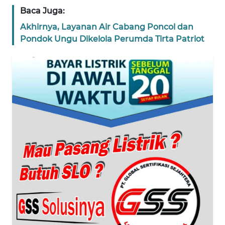
Baca Juga:
WN
Akhirnya, Layanan Air Cabang Poncol dan
BANTEN
Pondok Ungu Dikelola Perumda Tirta Patriot
WN
NTT
WN
KEPRI
WN
PAPUA
WN
PAPUA
BARAT
WN