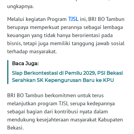
SULBAR
ungkapnya.
WN
Melalui kegiatan Program
TJSL
ini, BRI BO Tambun
BABEL
berupaya memperkuat perannya sebagai lembaga
keuangan yang tidak hanya berorientasi pada
WN
bisnis, tetapi juga memiliki tanggung jawab sosial
SUMBAR
terhadap masyarakat.
WN
Baca Juga:
SUMSEL
Siap Berkontestasi di Pemilu 2029, PSI Bekasi
Serahkan SK Kepengurusan Baru ke KPU
WN
BENGKULU
BRI BO Tambun berkomitmen untuk terus
melanjutkan program TJSL serupa kedepannya
WN
sebagai bagian dari kontribusi nyata dalam
LAMPUNG
mendukung kesejahteraan masyarakat Kabupaten
Bekasi.
WN
JATENG