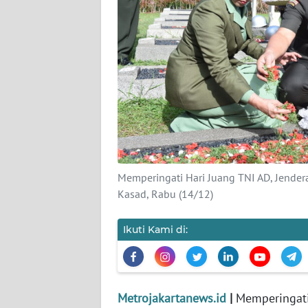
KARIR
DISCLAIMER
Wahana
News
Regional
WN
SUMUT
Memperingati Hari Juang TNI AD, Jend
Kasad, Rabu (14/12)
WN
JAKARTA
Ikuti Kami di:
WN
JABAR
Metrojakartanews.id
|
Memperingati 