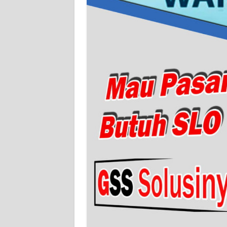
WN
SERAMBI
WN
JAMBI
WN
SULTRA
WN
NTB
WN
SULTENG
WN
SULBAR