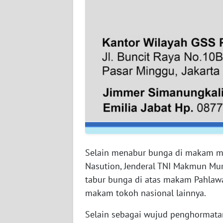
WN
BABEL
WN
SUMBAR
WN
SUMSEL
WN
BENGKULU
Selain menabur bunga di makam man
WN
Nasution, Jenderal TNI Makmun Mur
LAMPUNG
tabur bunga di atas makam Pahlawa
makam tokoh nasional lainnya.
WN
JATENG
Selain sebagai wujud penghormata