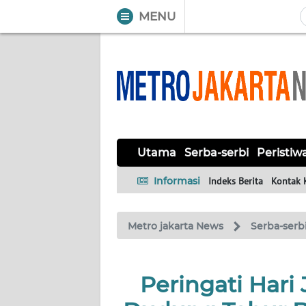
MENU
WAHANA
Tutup
TV
UTAMA
SERBA-
Utama
Serba-serbi
Peristiw
SERBI
Informasi
Indeks Berita
Kontak 
PERISTIWA
Metro jakarta News
Serba-serb
TOKOH
OPINI
Peringati Hari
Informasi