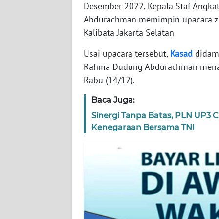
WN
Desember 2022, Kepala Staf Angkat
BANTEN
Abdurachman memimpin upacara z
Kalibata Jakarta Selatan.
WN
NTT
Usai upacara tersebut,
Kasad
didamp
Rahma Dudung Abdurachman menabu
WN
Rabu (14/12).
KEPRI
Baca Juga:
WN
Sinergi Tanpa Batas, PLN UP3 C
PAPUA
Kenegaraan Bersama TNI
WN
PAPUA
BARAT
WN
RIAU