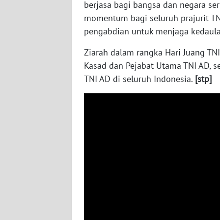
berjasa bagi bangsa dan negara ser
WN
momentum bagi seluruh prajurit T
NUSANTARA
pengabdian untuk menjaga kedaula
WN
Ziarah dalam rangka Hari Juang TNI 
JOGJA
Kasad dan Pejabat Utama TNI AD, se
TNI AD di seluruh Indonesia.
[stp]
WN
JATIM
WN
BALI
WN
KALBAR
WN
KALTENG