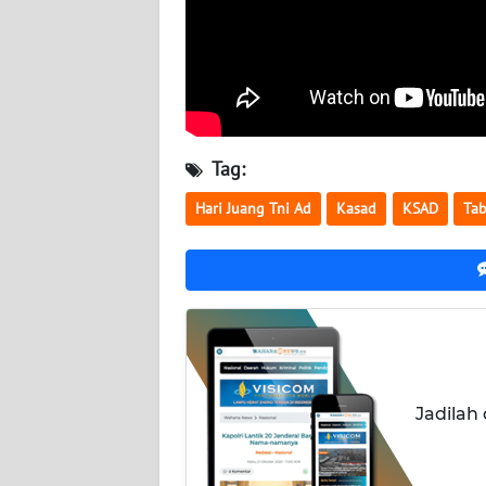
WN
KALTARA
WN
KALSEL
Tag:
WN
KALTIM
Hari Juang Tni Ad
Kasad
KSAD
Ta
WN
SULSEL
WN
GORONTALO
Jadilah
WN
SULUT