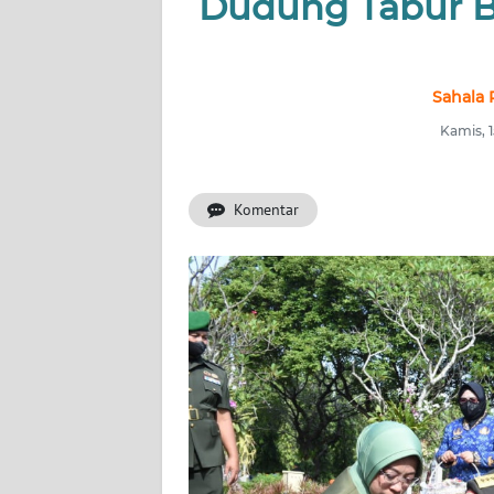
Dudung Tabur 
INDEKS
BERITA
Sahala 
KONTAK
Kamis, 
KAMI
Komentar
INFO
IKLAN
TENTANG
KAMI
PEDOMAN
MEDIA
SIBER
REDAKSI