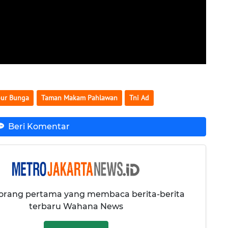
bur Bunga
Taman Makam Pahlawan
Tni Ad
Beri Komentar
 orang pertama yang membaca berita-berita
terbaru Wahana News