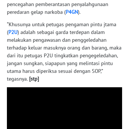
pencegahan pemberantasan penyalahgunaan
peredaran gelap narkoba (
P4GN
).
WN
NUSANTARA
“Khusunya untuk petugas pengaman pintu jtama
(
P2U
) adalah sebagai garda terdepan dalam
WN
melakukan pengawasan dan penggeledahan
JOGJA
terhadap keluar masuknya orang dan barang, maka
dari itu petugas P2U tingkatkan pengegeledahan,
WN
jangan sungkan, siapapun yang melintasi pintu
JATIM
utama harus diperiksa sesuai dengan SOP,”
tegasnya.
[stp]
WN
BALI
WN
KALBAR
WN
KALTENG