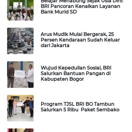
Belajar Menabung Sejak Usia Dini:
BRI Pancoran Kenalkan Layanan
WN
Bank Murid SD
TAPANULI
TENGAH
Arus Mudik Mulai Bergerak, 25
WN DELI
Persen Kendaraan Sudah Keluar
SERDANG
dari Jakarta
WN
TEBING
Wujud Kepedulian Sosial, BRI
TINGGI
Salurkan Bantuan Pangan di
Kabupaten Bogor
WN
PAKPAK
Program TJSL BRI BO Tambun
WN
Salurkan 5 Ribu Paket Sembako
KARAWANG
WN