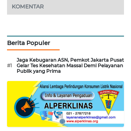
KOMENTAR
WN
SUMEDANG
WN
CIANJUR
Berita Populer
WN
KEPULAUAN
Jaga Kebugaran ASN, Pemkot Jakarta Pusat
SERIBU
#1
Gelar Tes Kesehatan Massal Demi Pelayanan
Publik yang Prima
WN
TANGERANG
WN
BINJAI
WN
CIREBON