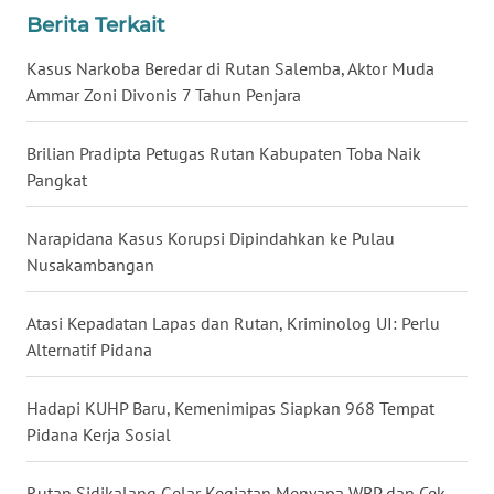
Berita Terkait
WN
Kasus Narkoba Beredar di Rutan Salemba, Aktor Muda
MALUKU
Ammar Zoni Divonis 7 Tahun Penjara
WN
Brilian Pradipta Petugas Rutan Kabupaten Toba Naik
MALUT
Pangkat
WN
DAIRI
Narapidana Kasus Korupsi Dipindahkan ke Pulau
Nusakambangan
WN
DANAU
Atasi Kepadatan Lapas dan Rutan, Kriminolog UI: Perlu
TOBA
Alternatif Pidana
WN
Hadapi KUHP Baru, Kemenimipas Siapkan 968 Tempat
NIAS
Pidana Kerja Sosial
WN
Rutan Sidikalang Gelar Kegiatan Menyapa WBP dan Cek