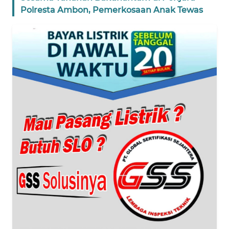
Polresta Ambon, Pemerkosaan Anak Tewas
WN
BANTEN
WN
NTT
WN
KEPRI
WN
PAPUA
WN
PAPUA
BARAT
WN