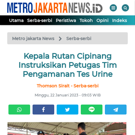
Utama
Serba-serbi
Peristiwa
Tokoh
Opini
Indeks
WAHANA
Tutup
TV
Metro jakarta News
Serba-serbi
UTAMA
Kepala Rutan Cipinang
Instruksikan Petugas Tim
SERBA-
Pengamanan Tes Urine
SERBI
Thomson Sirait - Serba-serbi
PERISTIWA
Minggu, 22 Januari 2023 - 09:03 WIB
TOKOH
OPINI