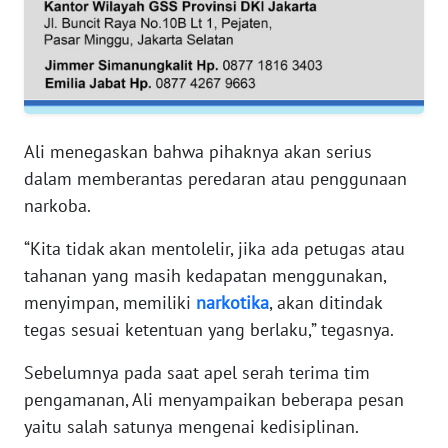
RIAU
WN
SERAMBI
WN
Ali menegaskan bahwa pihaknya akan serius
JAMBI
dalam memberantas peredaran atau penggunaan
narkoba.
WN
SULTRA
“Kita tidak akan mentolelir, jika ada petugas atau
tahanan yang masih kedapatan menggunakan,
WN
menyimpan, memiliki
narkotika
, akan ditindak
NTB
tegas sesuai ketentuan yang berlaku,” tegasnya.
WN
Sebelumnya pada saat apel serah terima tim
SULTENG
pengamanan, Ali menyampaikan beberapa pesan
yaitu salah satunya mengenai kedisiplinan.
WN