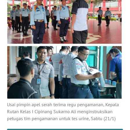
Informasi
INDEKS
BERITA
KONTAK
KAMI
INFO
IKLAN
TENTANG
KAMI
Usai pimpin apel serah terima regu pengamanan, Kepala
PEDOMAN
Rutan Kelas I Cipinang Sukarno Ali menginstruksikan
MEDIA
petugas tim pengamanan untuk tes urine, Sabtu (21/1)
SIBER