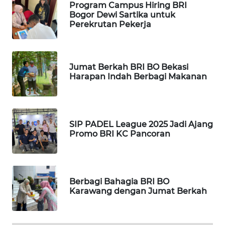
Program Campus Hiring BRI
BEKASI
Bogor Dewi Sartika untuk
Perekrutan Pekerja
WN
BOGOR
Jumat Berkah BRI BO Bekasi
WN
Harapan Indah Berbagi Makanan
DEPOK
WN
TAPANULI
SIP PADEL League 2025 Jadi Ajang
UTARA
Promo BRI KC Pancoran
WN
SAMOSIR
Berbagi Bahagia BRI BO
WN
Karawang dengan Jumat Berkah
PADANG
LAWAS