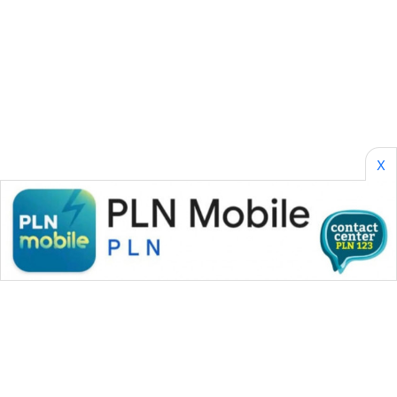
KONSUMEN
WAHANA
LISTRIK
WAHANA
TRAVEL
X
WAHANA
TV
WAHANANEWS
ID
WAHANANEWS
CO ID
WAHANANEWS
NET