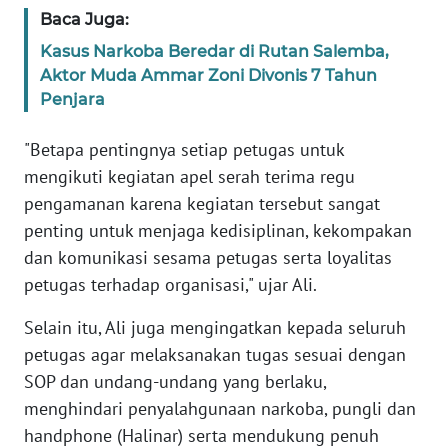
SULBAR
Baca Juga:
Kasus Narkoba Beredar di Rutan Salemba,
WN
Aktor Muda Ammar Zoni Divonis 7 Tahun
BABEL
Penjara
WN
"Betapa pentingnya setiap petugas untuk
SUMBAR
mengikuti kegiatan apel serah terima regu
pengamanan karena kegiatan tersebut sangat
WN
SUMSEL
penting untuk menjaga kedisiplinan, kekompakan
dan komunikasi sesama petugas serta loyalitas
WN
petugas terhadap organisasi," ujar Ali.
BENGKULU
Selain itu, Ali juga mengingatkan kepada seluruh
WN
petugas agar melaksanakan tugas sesuai dengan
LAMPUNG
SOP dan undang-undang yang berlaku,
menghindari penyalahgunaan narkoba, pungli dan
WN
handphone (Halinar) serta mendukung penuh
JATENG