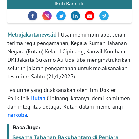
Ikuti Kami di:
REDAKSI
KARIR
Metrojakartanews.id
|
Usai memimpin apel serah
DISCLAIMER
terima regu pengamanan, Kepala Rumah Tahanan
Negara (Rutan) Kelas I Cipinang, Kanwil Kumham
Wahana
DKI Jakarta Sukarno Ali tiba-tiba menginstruksikan
News
Regional
seluruh jajaran pengamanan untuk melaksanakan
tes urine, Sabtu (21/1/2023).
WN
Tes urine yang dilaksanakan oleh Tim Dokter
SUMUT
Poliklinik
Rutan
Cipinang, katanya, demi komitmen
dan integritas petugas Rutan dalam memerangi
WN
JAKARTA
narkoba
.
Baca Juga:
WN
JABAR
Sesama Tahanan Bakuhantam di Penjara