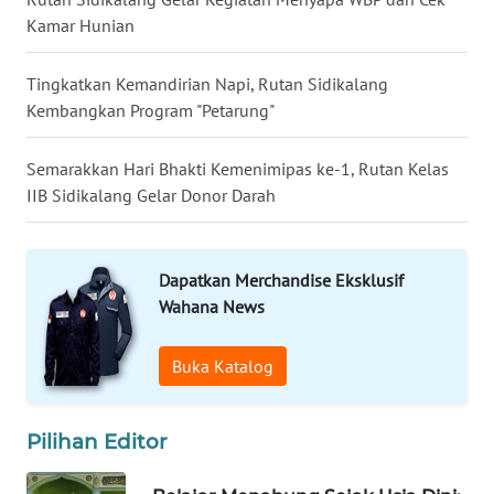
LANGKAT
Kamar Hunian
WN
Tingkatkan Kemandirian Napi, Rutan Sidikalang
TAPANULI
Kembangkan Program "Petarung"
SELATAN
Semarakkan Hari Bhakti Kemenimipas ke-1, Rutan Kelas
WN
IIB Sidikalang Gelar Donor Darah
TANJUNG
LESUNG
WN
Dapatkan Merchandise Eksklusif
KARO
Wahana News
WN
Buka Katalog
SIMALUNGUN
Pilihan Editor
WN
LABUHANBATU